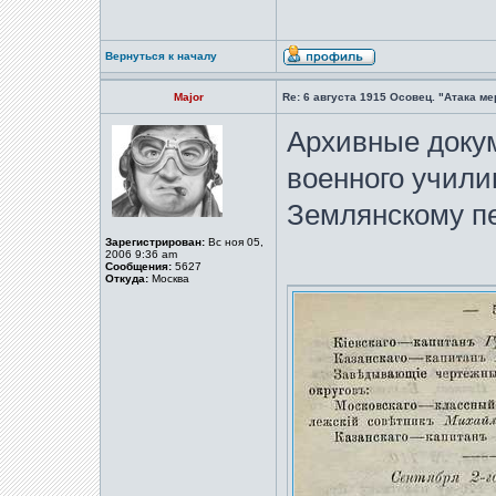
Вернуться к началу
Major
Re: 6 августа 1915 Осовец. "Атака м
Архивные доку
военного учили
Землянскому пе
Зарегистрирован:
Вс ноя 05,
2006 9:36 am
Сообщения:
5627
Откуда:
Москва