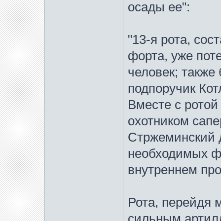
осады ее":
"13-я рота, со
форта, уже пот
человек; также
подпоручик Кот
Вместе с рото
охотником сап
Стржеминский д
необходимых ф
внутреннем про
Рота, перейдя 
сильным артил