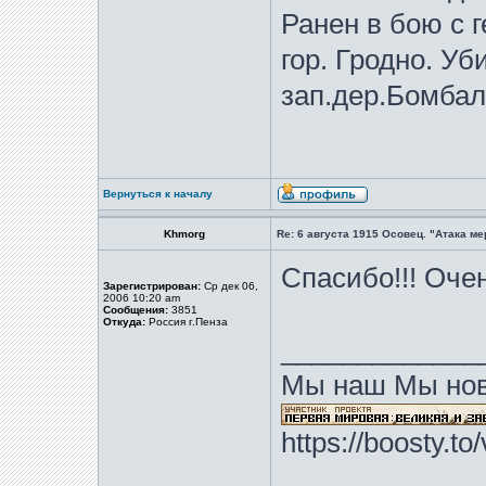
Ранен в бою с г
гор. Гродно. Уб
зап.дер.Бомбалы
Вернуться к началу
Khmorg
Re: 6 августа 1915 Осовец. "Атака м
Спасибо!!! Оче
Зарегистрирован:
Ср дек 06,
2006 10:20 am
Сообщения:
3851
Откуда:
Россия г.Пенза
_____________
Мы наш Мы нов
https://boosty.t