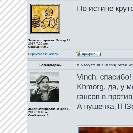
По истине круто
Зарегистрирован:
Пт мар 17,
2017 7:00 pm
Сообщения:
2
Вернуться к началу
Волгоградский
Re: 6 августа 1915 Осовец. "Атака м
Vinch, спасибо!
Khmorg, да, у м
гансов в против
А пушечка,ТПЗе
Зарегистрирован:
Пт фев 10,
2017 10:10 am
Сообщения:
3