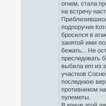
огнем, стала п
на встречу на
Приблизившись 
подпоручик Кот
бросился в ата
занятой ими по
бежать... Не о
преследовать б
выбила его из з
участков Сосне
последнюю вер
противником н
пулеметы.
В конце этой л