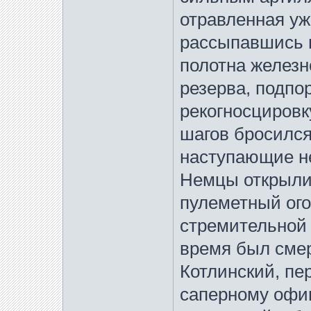
отравленная уж
рассыпавшись 
полотна железн
резерва, подпо
рекогносцировку
шагов бросился 
наступающие н
Немцы открыли
пулеметный ого
стремительной а
время был смер
Котлинский, пе
саперному офи