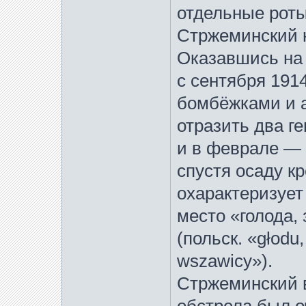
отдельные роты
Стржеминский н
Оказавшись на 
с сентября 191
бомбёжками и а
отразить два г
и в феврале — 
спустя осаду к
охарактеризует
место «голода,
(польск. «głodu,
wszawicy»).
Стржеминский в