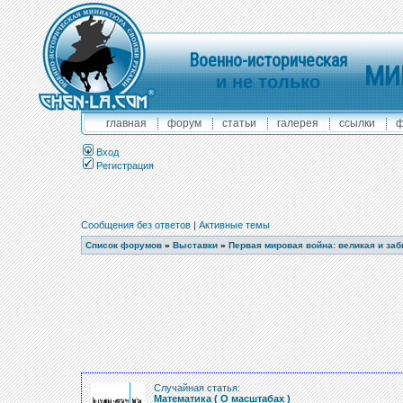
Военно-историческая
МИ
и не только
главная
форум
статьи
галерея
ссылки
ф
Вход
Регистрация
Сообщения без ответов
|
Активные темы
Список форумов
»
Выставки
»
Первая мировая война: великая и за
Случайная статья:
Математика ( О масштабах )