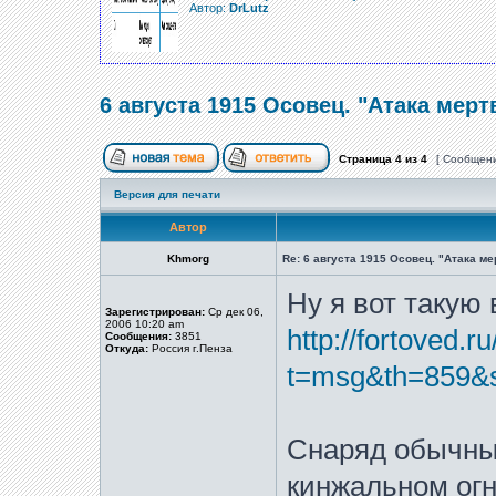
Автор:
DrLutz
6 августа 1915 Осовец. "Атака мерт
Страница
4
из
4
[ Сообщени
Версия для печати
Автор
Khmorg
Re: 6 августа 1915 Осовец. "Атака м
Ну я вот такую 
Зарегистрирован:
Ср дек 06,
2006 10:20 am
http://fortoved.r
Сообщения:
3851
Откуда:
Россия г.Пенза
t=msg&th=859&s
Снаряд обычны
кинжальном огн