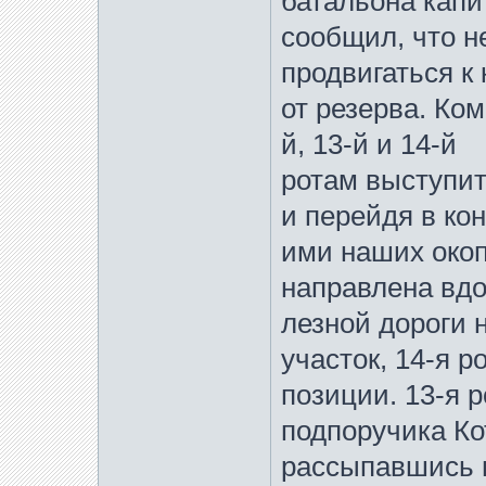
батальона капи
сообщил, что н
продвигаться к
от резерва. Ком
й, 13-й и 14-й
ротам выступит
и перейдя в ко
ими наших окоп
направлена вдо
лезной дороги н
участок, 14-я р
позиции. 13-я 
подпоручика Ко
рассыпавшись 