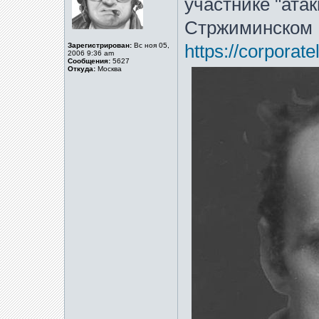
участнике "ата
Стржиминском
Зарегистрирован:
Вс ноя 05,
https://corporate
2006 9:36 am
Сообщения:
5627
Откуда:
Москва