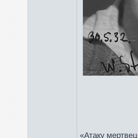
«Атаку мертвец