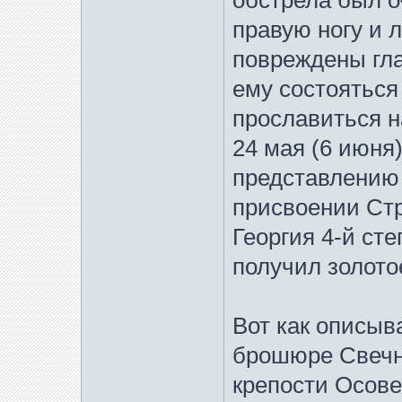
обстрела был о
правую ногу и 
повреждены гла
ему состояться
прославиться н
24 мая (6 июня
представлению
присвоении Ст
Георгия 4-й ст
получил золото
Вот как описыв
брошюре Свечни
крепости Осове