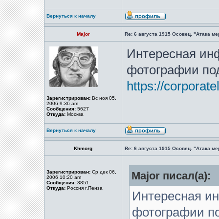
Вернуться к началу
Major
Re: 6 августа 1915 Осовец. "Атака м
Интересная ин
фотографии под
https://corporat
Зарегистрирован:
Вс ноя 05,
2006 9:36 am
Сообщения:
5627
Откуда:
Москва
Вернуться к началу
Khmorg
Re: 6 августа 1915 Осовец. "Атака м
Зарегистрирован:
Ср дек 06,
Major писал(а):
2006 10:20 am
Сообщения:
3851
Откуда:
Россия г.Пенза
Интересная и
фотографии по