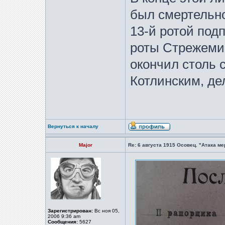
был смертельно
13-й ротой под
роты Стрежеми
окончил столь 
Котлинским, де
Вернуться к началу
Major
Re: 6 августа 1915 Осовец. "Атака м
Зарегистрирован:
Вс ноя 05,
2006 9:36 am
Сообщения:
5627