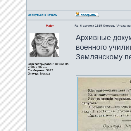
Вернуться к началу
Major
Re: 6 августа 1915 Осовец. "Атака м
Архивные доку
военного учили
Землянскому пе
Зарегистрирован:
Вс ноя 05,
2006 9:36 am
Сообщения:
5627
Откуда:
Москва