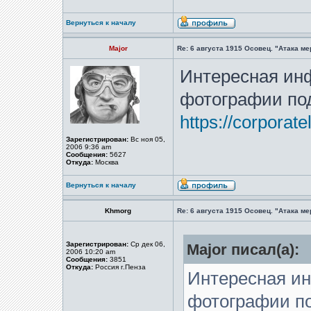
Вернуться к началу
Major
Re: 6 августа 1915 Осовец. "Атака м
Интересная ин
фотографии под
https://corporat
Зарегистрирован:
Вс ноя 05,
2006 9:36 am
Сообщения:
5627
Откуда:
Москва
Вернуться к началу
Khmorg
Re: 6 августа 1915 Осовец. "Атака м
Зарегистрирован:
Ср дек 06,
Major писал(а):
2006 10:20 am
Сообщения:
3851
Откуда:
Россия г.Пенза
Интересная и
фотографии по