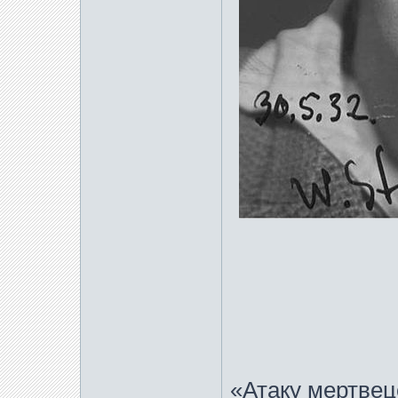
«Атаку мертвец