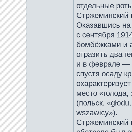
отдельные роты
Стржеминский н
Оказавшись на 
с сентября 191
бомбёжками и а
отразить два г
и в феврале — 
спустя осаду к
охарактеризует
место «голода,
(польск. «głodu,
wszawicy»).
Стржеминский в