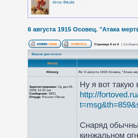
Автор:
DrLutz
6 августа 1915 Осовец. "Атака мерт
Страница
4
из
4
[ Сообщени
Версия для печати
Автор
Khmorg
Re: 6 августа 1915 Осовец. "Атака м
Ну я вот такую 
Зарегистрирован:
Ср дек 06,
2006 10:20 am
http://fortoved.r
Сообщения:
3851
Откуда:
Россия г.Пенза
t=msg&th=859&s
Снаряд обычны
кинжальном огн