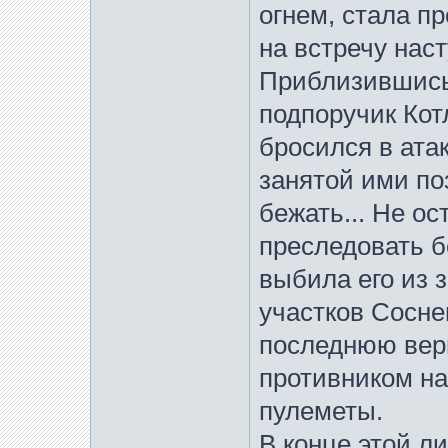
огнем, стала п
на встречу на
Приблизившись 
подпоручик Кот
бросился в ата
занятой ими по
бежать... Не о
преследовать б
выбила его из з
участков Сосне
последнюю вер
противником н
пулеметы.
В конце этой л