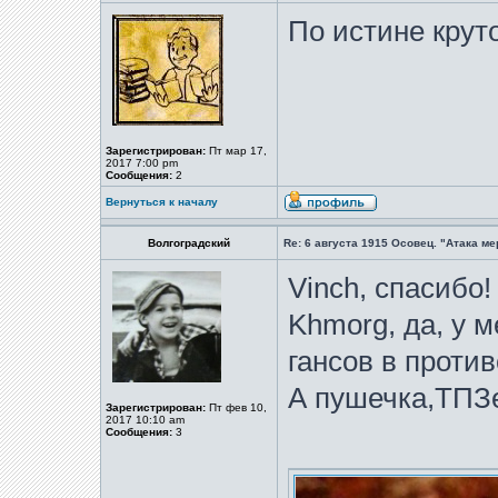
По истине круто
Зарегистрирован:
Пт мар 17,
2017 7:00 pm
Сообщения:
2
Вернуться к началу
Волгоградский
Re: 6 августа 1915 Осовец. "Атака м
Vinch, спасибо!
Khmorg, да, у м
гансов в против
А пушечка,ТПЗе
Зарегистрирован:
Пт фев 10,
2017 10:10 am
Сообщения:
3