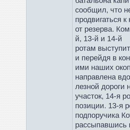
батальона капи
сообщил, что н
продвигаться к
от резерва. Ком
й, 13-й и 14-й
ротам выступит
и перейдя в ко
ими наших окоп
направлена вдо
лезной дороги н
участок, 14-я р
позиции. 13-я 
подпоручика Ко
рассыпавшись 