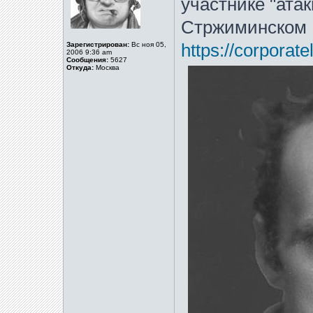
участнике "ата
Стржиминском
Зарегистрирован:
Вс ноя 05,
https://corporate
2006 9:36 am
Сообщения:
5627
Откуда:
Москва