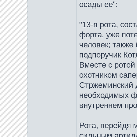
осады ее":
"13-я рота, со
форта, уже пот
человек; также
подпоручик Кот
Вместе с рото
охотником сап
Стржеминский д
необходимых ф
внутреннем про
Рота, перейдя 
сильным артил