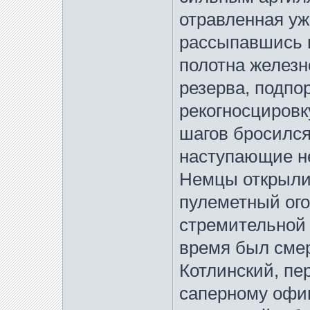
отравленная уж
рассыпавшись 
полотна железн
резерва, подпо
рекогносцировку
шагов бросился 
наступающие н
Немцы открыли
пулеметный ого
стремительной а
время был смер
Котлинский, пе
саперному офи