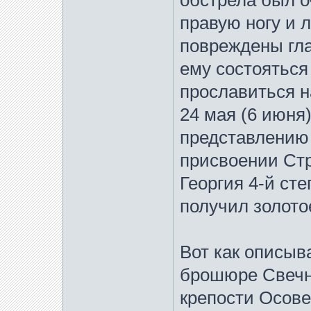
обстрела был о
правую ногу и 
повреждены гла
ему состояться
прославиться н
24 мая (6 июня
представлению
присвоении Ст
Георгия 4-й ст
получил золото
Вот как описыв
брошюре Свечни
крепости Осове