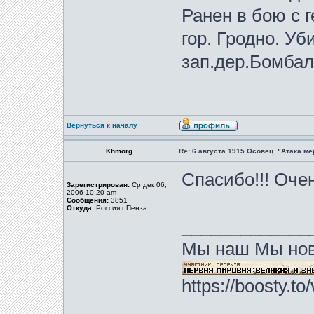
Ранен в бою с г
гор. Гродно. Уб
зап.дер.Бомбалы
Вернуться к началу
Khmorg
Re: 6 августа 1915 Осовец. "Атака м
Спасибо!!! Оче
Зарегистрирован:
Ср дек 06,
2006 10:20 am
Сообщения:
3851
Откуда:
Россия г.Пенза
_____________
Мы наш Мы нов
https://boosty.t