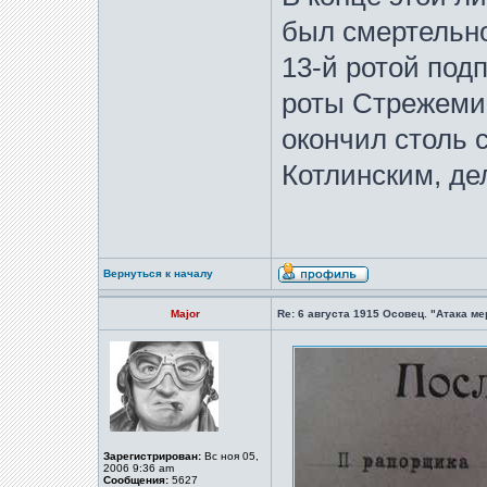
был смертельно
13-й ротой под
роты Стрежеми
окончил столь 
Котлинским, де
Вернуться к началу
Major
Re: 6 августа 1915 Осовец. "Атака м
Зарегистрирован:
Вс ноя 05,
2006 9:36 am
Сообщения:
5627