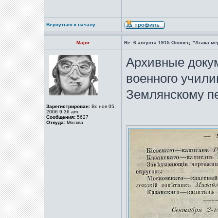
Вернуться к началу
Major
Re: 6 августа 1915 Осовец. "Атака м
Архивные доку
военного учили
Землянскому пе
Зарегистрирован:
Вс ноя 05,
2006 9:36 am
Сообщения:
5627
Откуда:
Москва