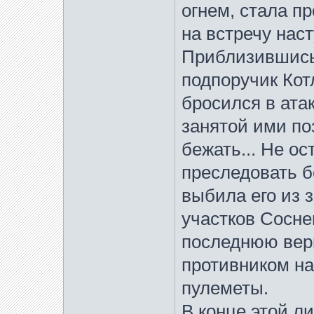
огнем, стала п
на встречу на
Приблизившись 
подпоручик Кот
бросился в ата
занятой ими по
бежать... Не о
преследовать б
выбила его из з
участков Сосне
последнюю вер
противником н
пулеметы.
В конце этой л