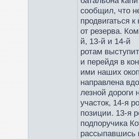
батальона капи
сообщил, что н
продвигаться к
от резерва. Ком
й, 13-й и 14-й
ротам выступит
и перейдя в ко
ими наших окоп
направлена вдо
лезной дороги н
участок, 14-я р
позиции. 13-я 
подпоручика Ко
рассыпавшись 