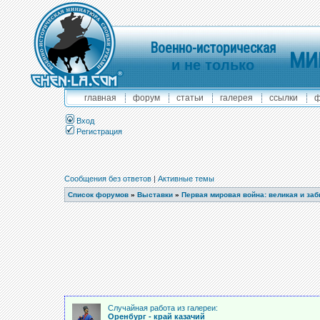
Военно-историческая
МИ
и не только
главная
форум
статьи
галерея
ссылки
ф
Вход
Регистрация
Сообщения без ответов
|
Активные темы
Список форумов
»
Выставки
»
Первая мировая война: великая и за
Случайная работа из галереи:
Оренбург - край казачий