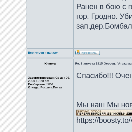
Ранен в бою с г
гор. Гродно. Уб
зап.дер.Бомбалы
Вернуться к началу
Khmorg
Re: 6 августа 1915 Осовец. "Атака м
Спасибо!!! Оче
Зарегистрирован:
Ср дек 06,
2006 10:20 am
Сообщения:
3851
Откуда:
Россия г.Пенза
_____________
Мы наш Мы нов
https://boosty.t