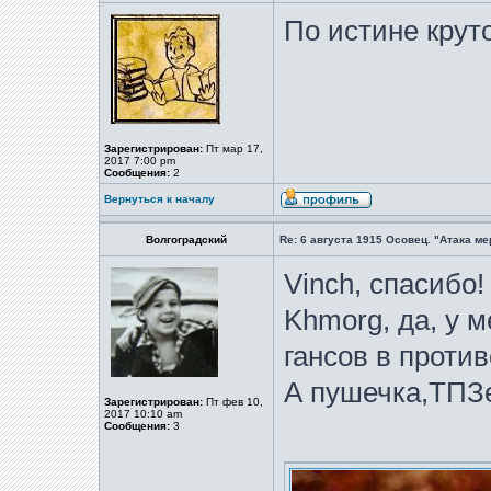
По истине круто
Зарегистрирован:
Пт мар 17,
2017 7:00 pm
Сообщения:
2
Вернуться к началу
Волгоградский
Re: 6 августа 1915 Осовец. "Атака м
Vinch, спасибо!
Khmorg, да, у м
гансов в против
А пушечка,ТПЗе
Зарегистрирован:
Пт фев 10,
2017 10:10 am
Сообщения:
3