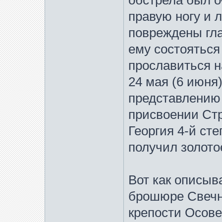
обстрела был о
правую ногу и 
повреждены гла
ему состояться
прославиться н
24 мая (6 июня
представлению
присвоении Ст
Георгия 4-й ст
получил золото
Вот как описыв
брошюре Свечни
крепости Осове