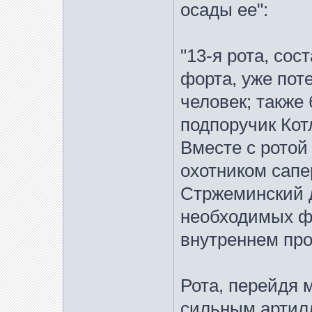
осады ее":
"13-я рота, со
форта, уже пот
человек; также
подпоручик Кот
Вместе с рото
охотником сап
Стржеминский д
необходимых ф
внутреннем про
Рота, перейдя 
сильным артил