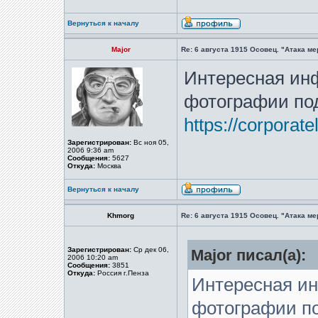
Вернуться к началу
Major
Re: 6 августа 1915 Осовец. "Атака м
Интересная ин
фотографии под
https://corporat
Зарегистрирован:
Вс ноя 05,
2006 9:36 am
Сообщения:
5627
Откуда:
Москва
Вернуться к началу
Khmorg
Re: 6 августа 1915 Осовец. "Атака м
Зарегистрирован:
Ср дек 06,
Major писал(а):
2006 10:20 am
Сообщения:
3851
Откуда:
Россия г.Пенза
Интересная и
фотографии по