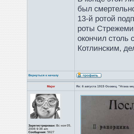
был смертельно
13-й ротой под
роты Стрежеми
окончил столь 
Котлинским, де
Вернуться к началу
Major
Re: 6 августа 1915 Осовец. "Атака м
Зарегистрирован:
Вс ноя 05,
2006 9:36 am
Сообщения:
5627