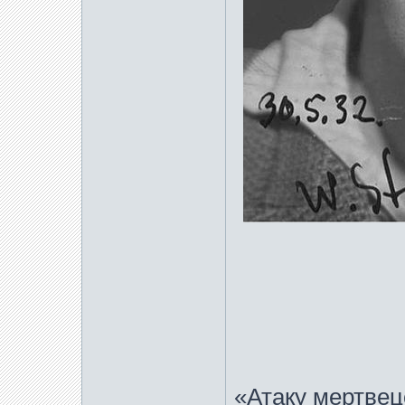
«Атаку мертвец