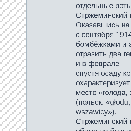
отдельные роты
Стржеминский н
Оказавшись на 
с сентября 191
бомбёжками и а
отразить два г
и в феврале — 
спустя осаду к
охарактеризует
место «голода,
(польск. «głodu,
wszawicy»).
Стржеминский в