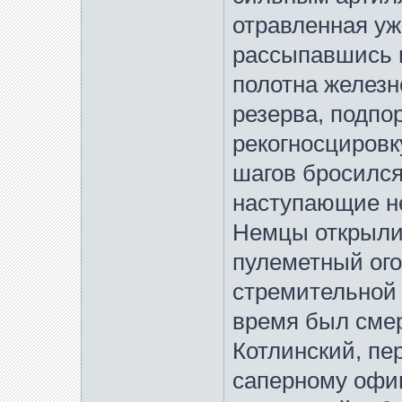
отравленная уж
рассыпавшись 
полотна железн
резерва, подпо
рекогносцировку
шагов бросился 
наступающие н
Немцы открыли
пулеметный ого
стремительной а
время был смер
Котлинский, пе
саперному офи