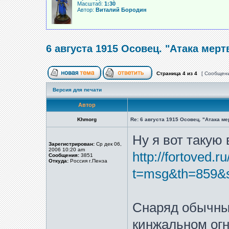
Масштаб:
1:30
Автор:
Виталий Бородин
6 августа 1915 Осовец. "Атака мерт
Страница
4
из
4
[ Сообщени
Версия для печати
Автор
Khmorg
Re: 6 августа 1915 Осовец. "Атака м
Ну я вот такую 
Зарегистрирован:
Ср дек 06,
2006 10:20 am
http://fortoved.r
Сообщения:
3851
Откуда:
Россия г.Пенза
t=msg&th=859&s
Снаряд обычны
кинжальном огн