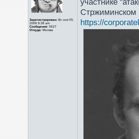
участнике "ата
Стржиминском
Зарегистрирован:
Вс ноя 05,
https://corporate
2006 9:36 am
Сообщения:
5627
Откуда:
Москва