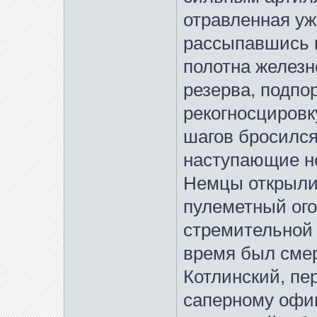
отравленная уж
рассыпавшись 
полотна железн
резерва, подпо
рекогносцировку
шагов бросился 
наступающие н
Немцы открыли
пулеметный ого
стремительной а
время был смер
Котлинский, пе
саперному офи