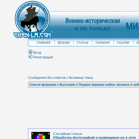
Военно-историческая
МИ
и не только
главная
форум
статьи
галерея
ссылки
ф
Вход
Регистрация
Сообщения без ответов
|
Активные темы
Список форумов
»
Выставки
»
Первая мировая война: великая и за
Случайная статья:
Обработка фотографий и размещение их в сети