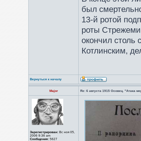
был смертельно
13-й ротой под
роты Стрежеми
окончил столь 
Котлинским, де
Вернуться к началу
Major
Re: 6 августа 1915 Осовец. "Атака м
Зарегистрирован:
Вс ноя 05,
2006 9:36 am
Сообщения:
5627