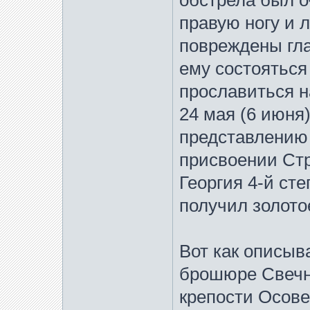
обстрела был о
правую ногу и 
повреждены гла
ему состояться
прославиться н
24 мая (6 июня
представлению
присвоении Ст
Георгия 4-й ст
получил золото
Вот как описыв
брошюре Свечни
крепости Осове