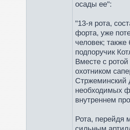
осады ее":
"13-я рота, со
форта, уже пот
человек; также
подпоручик Кот
Вместе с рото
охотником сап
Стржеминский д
необходимых ф
внутреннем про
Рота, перейдя 
сильным артил