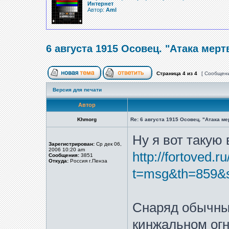
Интернет
Автор:
Aml
6 августа 1915 Осовец. "Атака мерт
Страница
4
из
4
[ Сообщени
Версия для печати
Автор
Khmorg
Re: 6 августа 1915 Осовец. "Атака м
Ну я вот такую 
Зарегистрирован:
Ср дек 06,
2006 10:20 am
http://fortoved.r
Сообщения:
3851
Откуда:
Россия г.Пенза
t=msg&th=859&s
Снаряд обычны
кинжальном огн