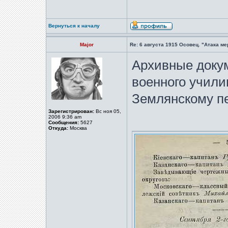
Вернуться к началу
Major
Re: 6 августа 1915 Осовец. "Атака м
Архивные доку
военного учили
Землянскому пе
Зарегистрирован:
Вс ноя 05,
2006 9:36 am
Сообщения:
5627
Откуда:
Москва