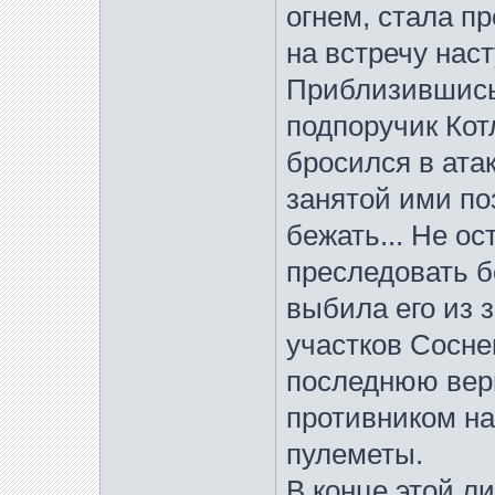
огнем, стала п
на встречу на
Приблизившись 
подпоручик Кот
бросился в ата
занятой ими по
бежать... Не о
преследовать б
выбила его из з
участков Сосне
последнюю вер
противником н
пулеметы.
В конце этой л