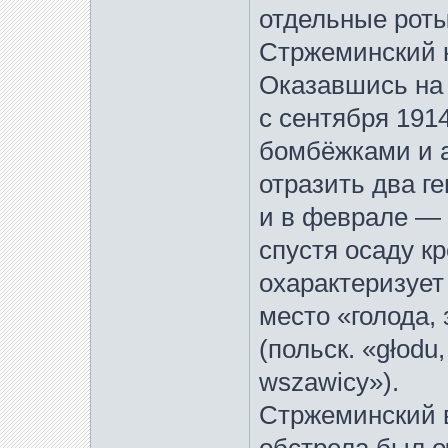
отдельные роты
Стржеминский н
Оказавшись на 
с сентября 191
бомбёжками и а
отразить два г
и в феврале — 
спустя осаду к
охарактеризует
место «голода,
(польск. «głodu,
wszawicy»).
Стржеминский в