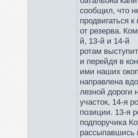
батальона капи
сообщил, что н
продвигаться к
от резерва. Ком
й, 13-й и 14-й
ротам выступит
и перейдя в ко
ими наших окоп
направлена вдо
лезной дороги н
участок, 14-я р
позиции. 13-я 
подпоручика Ко
рассыпавшись 