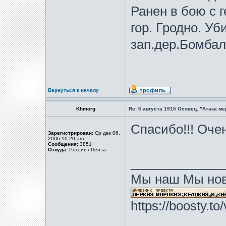
Ранен в бою с г
гор. Гродно. Уб
зап.дер.Бомбалы
Вернуться к началу
Khmorg
Re: 6 августа 1915 Осовец. "Атака м
Спасибо!!! Оче
Зарегистрирован:
Ср дек 06,
2006 10:20 am
Сообщения:
3851
Откуда:
Россия г.Пенза
_____________
Мы наш Мы нов
https://boosty.t