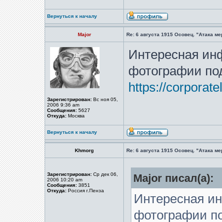
Вернуться к началу
Major
Re: 6 августа 1915 Осовец. "Атака м
Интересная ин
фотографии под
https://corporat
Зарегистрирован:
Вс ноя 05,
2006 9:36 am
Сообщения:
5627
Откуда:
Москва
Вернуться к началу
Khmorg
Re: 6 августа 1915 Осовец. "Атака м
Зарегистрирован:
Ср дек 06,
Major писал(а):
2006 10:20 am
Сообщения:
3851
Откуда:
Россия г.Пенза
Интересная и
фотографии по