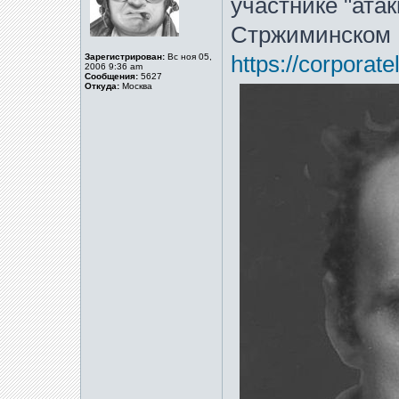
участнике "ата
Стржиминском
Зарегистрирован:
Вс ноя 05,
https://corporate
2006 9:36 am
Сообщения:
5627
Откуда:
Москва