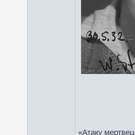
«Атаку мертвец