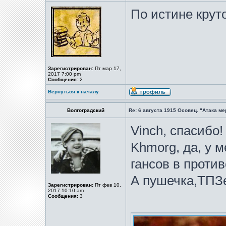
По истине круто
Зарегистрирован:
Пт мар 17,
2017 7:00 pm
Сообщения:
2
Вернуться к началу
Волгоградский
Re: 6 августа 1915 Осовец. "Атака м
Vinch, спасибо!
Khmorg, да, у м
гансов в против
А пушечка,ТПЗе
Зарегистрирован:
Пт фев 10,
2017 10:10 am
Сообщения:
3