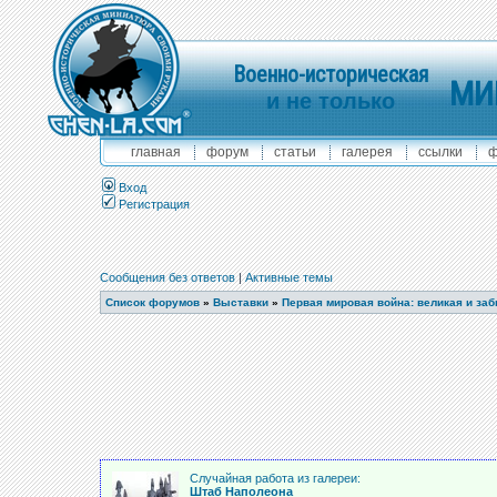
Военно-историческая
МИ
и не только
главная
форум
статьи
галерея
ссылки
ф
Вход
Регистрация
Сообщения без ответов
|
Активные темы
Список форумов
»
Выставки
»
Первая мировая война: великая и за
Случайная работа из галереи:
Штаб Наполеона