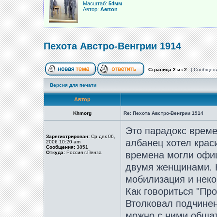
Масштаб:
54мм
Автор:
Aerton
Пехота Австро-Венгрии 1914
Страница
2
из
2
[ Сообщени
Версия для печати
Автор
Khmorg
Re: Пехота Австро-Венгрии 1914
Это парадокс време
Зарегистрирован:
Ср дек 06,
албанец хотел крас
2006 10:20 am
Сообщения:
3851
Откуда:
Россия г.Пенза
времена могли офиц
двумя женщинами. 
мобилизация и неко
Как говориться "Пр
Втолковал подчинен
можно с ними обща