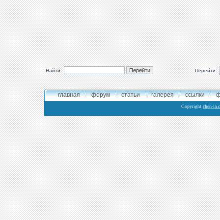
Найти:
Перейти:
главная
форум
статьи
галерея
ссылки
ф
Copyright
chen-la.