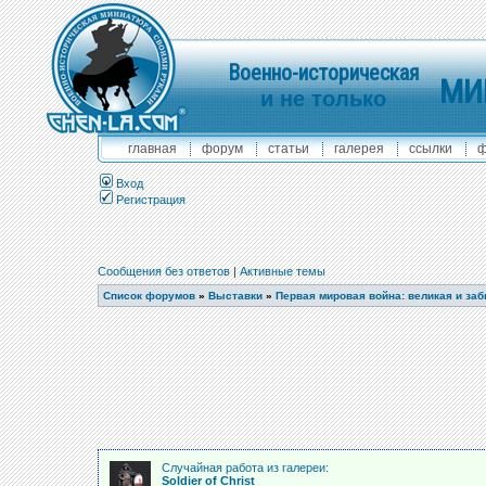
Военно-историческая
МИ
и не только
главная
форум
статьи
галерея
ссылки
ф
Вход
Регистрация
Сообщения без ответов
|
Активные темы
Список форумов
»
Выставки
»
Первая мировая война: великая и за
Случайная работа из галереи:
Soldier of Christ