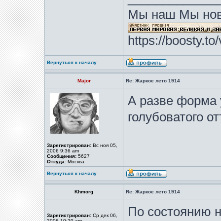
Мы наш Мы нов
https://boosty.t
Вернуться к началу
Major
Re: Жаркое лето 1914
А разве форма 
голубоватого о
Зарегистрирован:
Вс ноя 05,
2006 9:36 am
Сообщения:
5627
Откуда:
Москва
Вернуться к началу
Khmorg
Re: Жаркое лето 1914
По состоянию н
Зарегистрирован:
Ср дек 06,
2006 10:20 am