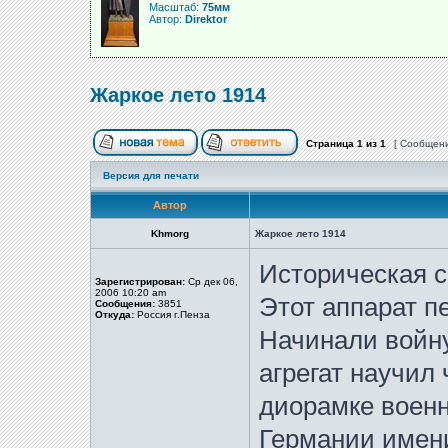
Масштаб:
75мм
Автор:
Direktor
Жаркое лето 1914
Страница
1
из
1
[ Сообщени
Версия для печати
Автор
Khmorg
Жаркое лето 1914
Историческая с
Зарегистрирован:
Ср дек 06,
2006 10:20 am
Этот аппарат п
Сообщения:
3851
Откуда:
Россия г.Пенза
Начинали войну
агрегат научил
диорамке военн
Германии имен