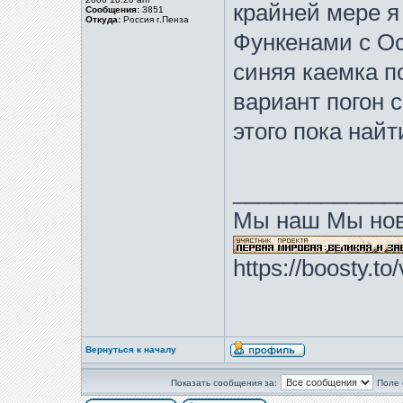
крайней мере я
Сообщения:
3851
Откуда:
Россия г.Пенза
Функенами с О
синяя каемка п
вариант погон с
этого пока найт
_____________
Мы наш Мы нов
https://boosty.t
Вернуться к началу
Показать сообщения за:
Поле 