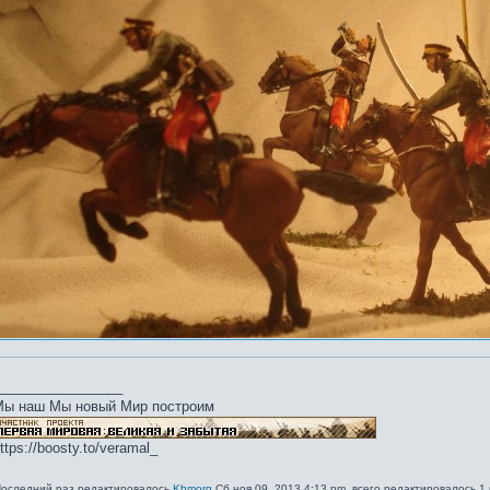
________________
Мы наш Мы новый Мир построим
ttps://boosty.to/veramal_
оследний раз редактировалось
Khmorg
Сб ноя 09, 2013 4:13 pm, всего редактировалось 1 