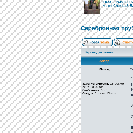
Class 1. PAINTED S
Автор:
ChenLa & Б
Серебрянная труб
Версия для печати
Автор
Khmorg
Се
"
Зарегистрирован:
Ср дек 06,
Н
2006 10:20 am
И
Сообщения:
3851
Откуда:
Россия г.Пенза
н
А
2
1
п
р