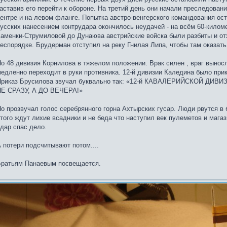
аставив его перейти к обороне. На третий день они начали преследовани
ентре и на левом фланге. Попытка австро-венгерского командования ос
усских нанесением контрудара окончилось неудачей - на всём 60-килом
аменки-Струмиловой до Дунаюва австрийские войска были разбиты и о
еспорядке. Брудерман отступил на реку Гнилая Липа, чтобы там оказат
о 48 дивизия Корнилова в тяжелом положении. Врак силен , враг вынос
едленно переходит в руки противника. 12-й дивизии Каледина было прик
Приказ Брусилова звучал буквально так: «12-й КАВАЛЕРИЙСКОЙ ДИВ
НЕ СРАЗУ, А ДО ВЕЧЕРА!»
о прозвучал голос серебрянного горна Ахтырских гусар. Люди рвутся в б
того ждут лихие всадники и не беда что наступил век пулеметов и мага
дар спас дело.
 потери подсчитывают потом....
Братьям Панаевым посвещается.