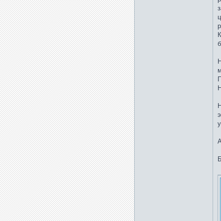
з
ц
р
К
б
Н
м
Н
э
у
А