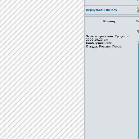
Вернуться к началу
Khmorg
Re
Зарегистрирован:
Ср дек 06,
2006 10:20 am
Сообщения:
3851
Откуда:
Россия г.Пенза