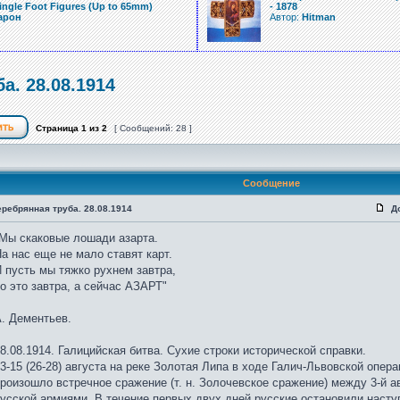
ingle Foot Figures (Up to 65mm)
- 1878
арон
Автор:
Hitman
а. 28.08.1914
Страница
1
из
2
[ Сообщений: 28 ]
Сообщение
ребрянная труба. 28.08.1914
Д
Мы скаковые лошади азарта.
а нас еще не мало ставят карт.
 пусть мы тяжко рухнем завтра,
о это завтра, а сейчас АЗАРТ"
. Дементьев.
8.08.1914. Галицийская битва. Сухие строки исторической справки.
3-15 (26-28) августа на реке Золотая Липа в ходе Галич-Львовской опера
роизошло встречное сражение (т. н. Золочевское сражение) между 3-й ав
усской армиями. В течение первых двух дней русские остановили насту