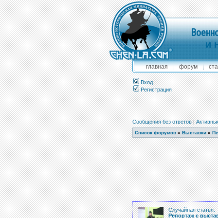
Военно
и 
главная
форум
ста
Вход
Регистрация
Сообщения без ответов
|
Активны
Список форумов
»
Выставки
»
Пе
Случайная статья:
Репортаж с выставк