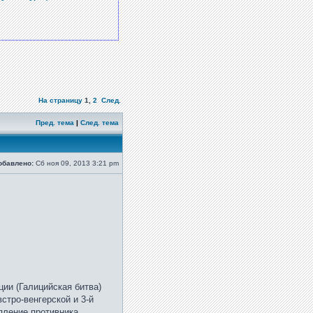
На страницу
1
,
2
След.
Пред. тема
|
След. тема
обавлено:
Сб ноя 09, 2013 3:21 pm
ции (Галицийская битва)
стро-венгерской и 3-й
пление противника,