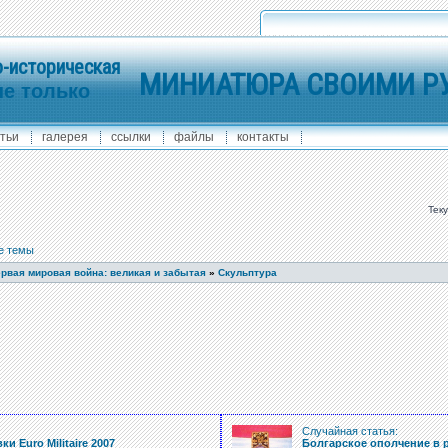
-историческая
МИНИАТЮРА СВОИМИ Р
не только
тьи
галерея
ссылки
файлы
контакты
Тек
е темы
рвая мировая война: великая и забытая
»
Скульптура
Случайная статья:
и Euro Militaire 2007
Болгарское ополчение в р