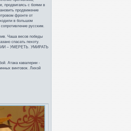
е, продвигаясь с боями в
тановить продвижение
етровом фронте от
тходили в большом
ь сопротивление русским.
лив. Чаша весов победы
азано спасать пехоту.
ИЗИИ – УМЕРЕТЬ. УМИРАТЬ
ой. Атака кавалерии -
зинных винтовок. Лихой