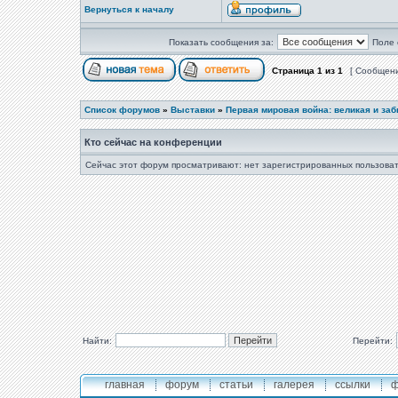
Вернуться к началу
Показать сообщения за:
Поле 
Страница
1
из
1
[ Сообщени
Список форумов
»
Выставки
»
Первая мировая война: великая и за
Кто сейчас на конференции
Сейчас этот форум просматривают: нет зарегистрированных пользоват
Найти:
Перейти:
главная
форум
статьи
галерея
ссылки
ф