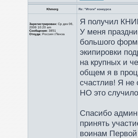
Khmorg
Re: "Итоги" конкурса
Я получил КНИГ
Зарегистрирован:
Ср дек 06,
2006 10:20 am
У меня праздни
Сообщения:
3851
Откуда:
Россия г.Пенза
большого форм
экипировки под
на крупных и че
общем я в проц
счастлив! Я не 
НО это случило
Спасибо админ
принять участи
воинам Первой