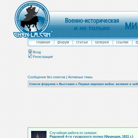
Военно-историческая
МИ
и не только
главная
форум
статьи
галерея
ссылки
ф
Вход
Регистрация
Сообщения без ответов
|
Активные темы
Список форумов
»
Выставки
»
Первая мировая война: великая и за
Случайная работа из галереи:
Рядовой 4-го гусарского полка (Франция, 1811 г.)