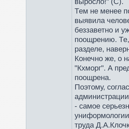
выросло!" (С).
Тем не менее п
выявила челове
беззаветно и у
поощрению. Те,
разделе, навер
Конечно же, о
"Кхморг". А пр
поощрена.
Поэтому, согл
администрации
- самое серьез
униформологии 
труда Д.А.Клоч