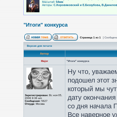
Масштаб:
54мм
Авторы:
С.Коровяковский и Е.Беззубова, В.Данило
"Итоги" конкурса
Страница
1
из
1
[ Сообщени
Версия для печати
Автор
Major
"Итоги" конкурса
Ну что, уважае
подошел этот з
который мы чут
Зарегистрирован:
Вс ноя 05,
дату окончания
2006 9:36 am
Сообщения:
5627
Откуда:
Москва
со дня начала 
Все наверное у