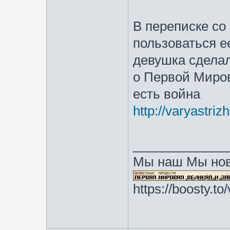
В переписке со
пользоваться е
девушка сделал
о Первой Миров
есть война
http://varyastri
_____________
Мы наш Мы нов
https://boosty.t