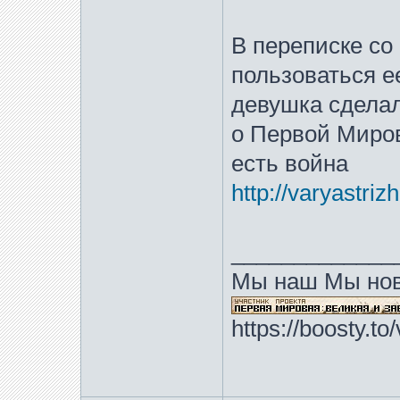
В переписке со
пользоваться е
девушка сделал
о Первой Миров
есть война
http://varyastri
_____________
Мы наш Мы нов
https://boosty.t