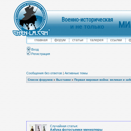
Военно-историческая
МИ
и не только
главная
форум
статьи
галерея
ссылки
ф
Вход
Регистрация
Сообщения без ответов
|
Активные темы
Список форумов
»
Выставки
»
Первая мировая война: великая и за
Случайная статья:
Азбука фотосъемки миниатюры