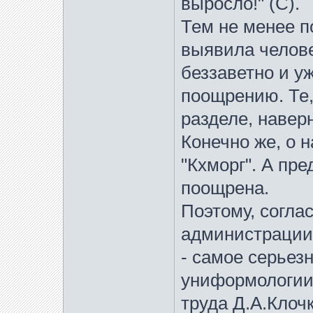
выросло!" (С).
Тем не менее п
выявила челове
беззаветно и у
поощрению. Те,
разделе, навер
Конечно же, о
"Кхморг". А пр
поощрена.
Поэтому, согл
администрации
- самое серьез
униформологии 
труда Д.А.Клоч