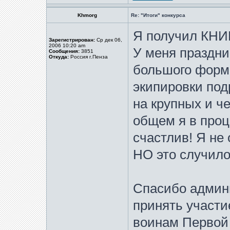
Khmorg
Re: "Итоги" конкурса
Я получил КНИГ
Зарегистрирован:
Ср дек 06,
2006 10:20 am
У меня праздни
Сообщения:
3851
Откуда:
Россия г.Пенза
большого форм
экипировки под
на крупных и че
общем я в проц
счастлив! Я не 
НО это случило
Спасибо админ
принять участи
воинам Первой