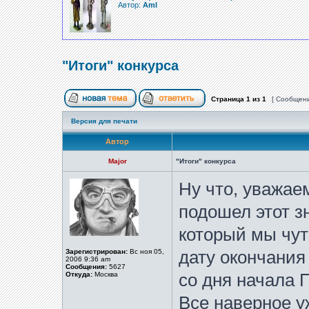
Автор:
Aml
"Итоги" конкурса
Страница
1
из
1
[ Сообщени
Версия для печати
Автор
Major
"Итоги" конкурса
Ну что, уважае
подошел этот з
который мы чут
Зарегистрирован:
Вс ноя 05,
дату окончания
2006 9:36 am
Сообщения:
5627
Откуда:
Москва
со дня начала 
Все наверное у