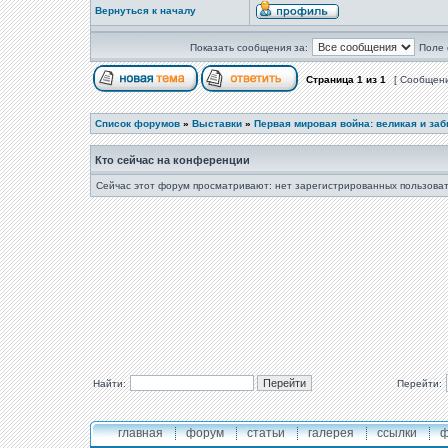
Вернуться к началу
Показать сообщения за:
Поле 
Страница
1
из
1
[ Сообщени
Список форумов
»
Выставки
»
Первая мировая война: великая и за
Кто сейчас на конференции
Сейчас этот форум просматривают: нет зарегистрированных пользоват
Найти:
Перейти:
главная
форум
статьи
галерея
ссылки
ф