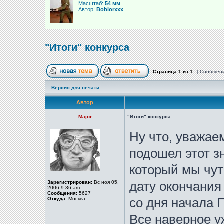
Масштаб:
54 мм
Автор:
Bobiorxxx
"Итоги" конкурса
Страница
1
из
1
[ Сообщени
Версия для печати
Автор
Major
"Итоги" конкурса
Ну что, уважае
подошел этот з
который мы чут
Зарегистрирован:
Вс ноя 05,
дату окончания
2006 9:36 am
Сообщения:
5627
Откуда:
Москва
со дня начала 
Все наверное у