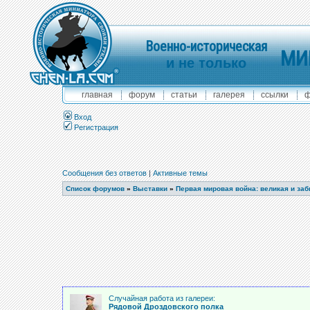
Военно-историческая
МИ
и не только
главная
форум
статьи
галерея
ссылки
ф
Вход
Регистрация
Сообщения без ответов
|
Активные темы
Список форумов
»
Выставки
»
Первая мировая война: великая и за
Случайная работа из галереи:
Рядовой Дроздовского полка