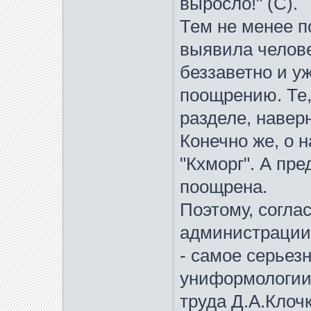
выросло!" (С).
Тем не менее п
выявила челове
беззаветно и у
поощрению. Те,
разделе, навер
Конечно же, о
"Кхморг". А пр
поощрена.
Поэтому, согл
администрации
- самое серьез
униформологии 
труда Д.А.Клоч