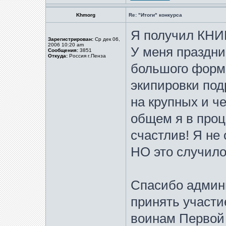
Khmorg
Re: "Итоги" конкурса
Я получил КНИГ
Зарегистрирован:
Ср дек 06,
2006 10:20 am
У меня праздни
Сообщения:
3851
Откуда:
Россия г.Пенза
большого форм
экипировки под
на крупных и че
общем я в проц
счастлив! Я не 
НО это случило
Спасибо админ
принять участи
воинам Первой