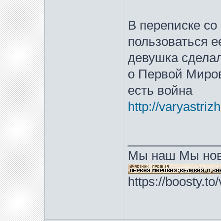
В переписке со
пользоваться е
девушка сделал
о Первой Миров
есть война
http://varyastri
_____________
Мы наш Мы нов
https://boosty.t