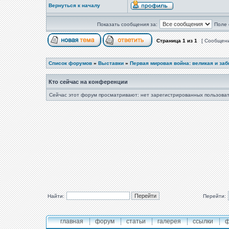
Вернуться к началу
Показать сообщения за:
Поле 
Страница
1
из
1
[ Сообщени
Список форумов
»
Выставки
»
Первая мировая война: великая и за
Кто сейчас на конференции
Сейчас этот форум просматривают: нет зарегистрированных пользоват
Найти:
Перейти:
главная
форум
статьи
галерея
ссылки
ф