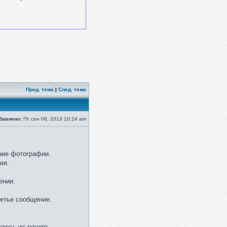
Пред. тема
|
След. тема
бавлено:
Пт сен 06, 2013 10:24 am
ние фотографии.
ия.
ении.
ретье сообщение.
раюсь их решить.