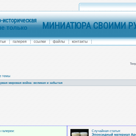
-историческая
МИНИАТЮРА СВОИМИ Р
не только
тьи
галерея
ссылки
файлы
контакты
Тек
е темы
рвая мировая война: великая и забытая
 галереи:
Случайная статья:
Эпоксидный материал Apo