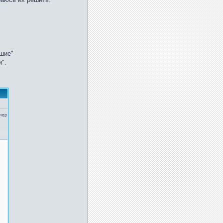
ьшие"
".