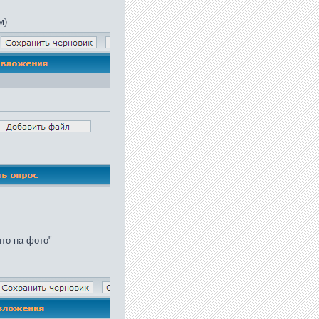
м)
что на фото"