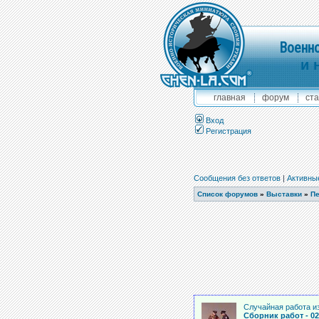
Военно
и 
главная
форум
ста
Вход
Регистрация
Сообщения без ответов
|
Активны
Список форумов
»
Выставки
»
Пе
Случайная работа из
Сборник работ - 02