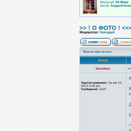
Масштаб:
54-90мм
Автор:
Андрей Бле
>> ! О ФОТО ! <<<
Модератор:
Геннадий
Версия для печати
Автор
SiteAdmin
>>
К
Зарегистрирован:
Ср авг 21,
2013 5:39 pm
В
Сообщения:
1125
И
Д
Е
*
Е