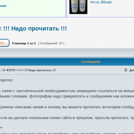
Автор:
DrLutz
скин
 !!! Надо прочитать !!!
Страница
1
из
1
[ Сообщений: 10 ]
Сообщение
 ! О ФОТО ! <<< !!! Надо прочитать !!!
До
оротко:
 связи с настоятельной необходимостью запрещено ссылаться на внеш
ными словами, фотографии надо прикреплять к сообщениям как вложен
линное описание зачем и почему вы можете прочитать во-втором сообщ
сли вы делали локальные копии сайта в прошлом, просьба прочитать т
**
сли у вас возникли какие-то проблемы или неудобства, пишите, я поста