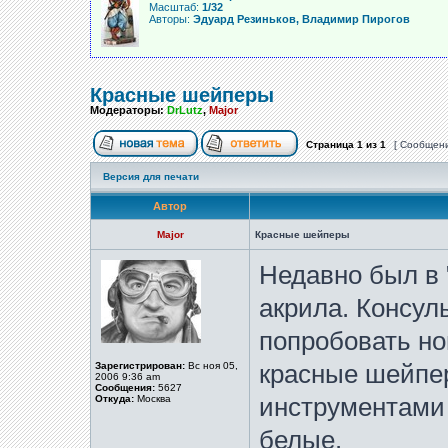
Масштаб:
1/32
Авторы:
Эдуард Резиньков, Владимир Пирогов
Красные шейперы
Модераторы:
DrLutz
,
Major
Страница
1
из
1
[ Сообщени
Версия для печати
Автор
Major
Красные шейперы
Недавно был в 
акрила. Консул
попробовать нов
Зарегистрирован:
Вс ноя 05,
красные шейпе
2006 9:36 am
Сообщения:
5627
Откуда:
Москва
инструментами 
белые.