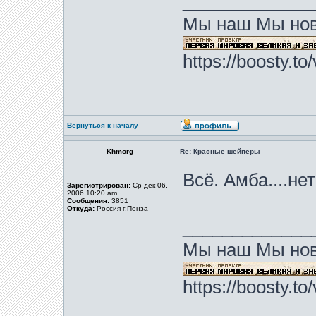
_____________
Мы наш Мы нов
https://boosty.t
Вернуться к началу
Khmorg
Re: Красные шейперы
Всё. Амба....не
Зарегистрирован:
Ср дек 06,
2006 10:20 am
Сообщения:
3851
Откуда:
Россия г.Пенза
_____________
Мы наш Мы нов
https://boosty.t