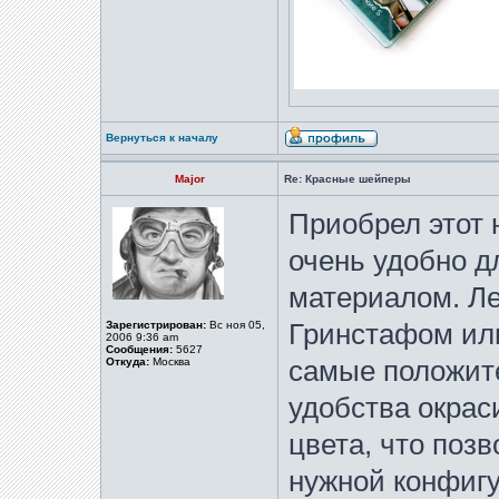
Вернуться к началу
Major
Re: Красные шейперы
Приобрел этот 
очень удобно д
материалом. Л
Зарегистрирован:
Вс ноя 05,
Гринстафом ил
2006 9:36 am
Сообщения:
5627
Откуда:
Москва
самые положит
удобства окрас
цвета, что поз
нужной конфигу