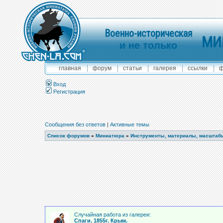
Военно-историческая
МИ
и не только
главная
форум
статьи
галерея
ссылки
ф
Вход
Регистрация
Сообщения без ответов
|
Активные темы
Список форумов
»
Миниатюра
»
Инструменты, материалы, масштаб
Случайная работа из галереи:
Спаги. 1855г. Крым.