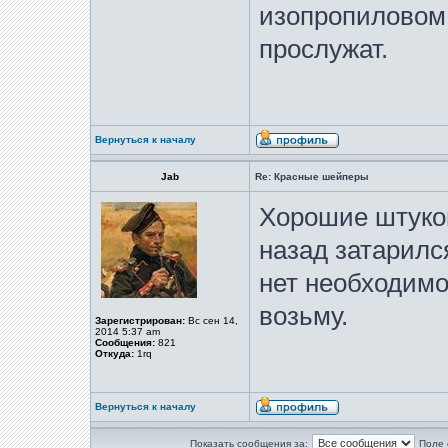
изопропиловом
прослужат.
Вернуться к началу
Jab
Re: Красные шейперы
Хорошие штуков
назад затарилс
нет необходимо
возьму.
Зарегистрирован:
Вс сен 14,
2014 5:37 am
Сообщения:
821
Откуда:
1rq
Вернуться к началу
Показать сообщения за:
Поле 