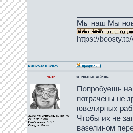
_____________
Мы наш Мы нов
https://boosty.t
Вернуться к началу
Major
Re: Красные шейперы
Попробуешь на 
потрачены не з
ювелирных рабо
Зарегистрирован:
Вс ноя 05,
Чтобы их не за
2006 9:36 am
Сообщения:
5627
Откуда:
Москва
вазелином пере