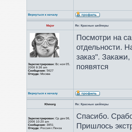
Вернуться к началу
Major
Re: Красные шейперы
Посмотри на са
отдельности. Н
заказ". Закажи,
Зарегистрирован:
Вс ноя 05,
появятся
2006 9:36 am
Сообщения:
5627
Откуда:
Москва
Вернуться к началу
Khmorg
Re: Красные шейперы
Спасибо. Срабо
Зарегистрирован:
Ср дек 06,
2006 10:20 am
Пришлось экстр
Сообщения:
3851
Откуда:
Россия г.Пенза