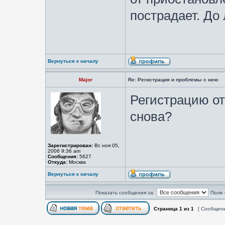
пострадает. До
Вернуться к началу
Major
Re: Регистрация и проблемы с нею
Регистрацию от
снова?
Зарегистрирован:
Вс ноя 05,
2006 9:36 am
Сообщения:
5627
Откуда:
Москва
Вернуться к началу
Показать сообщения за:
Поле 
Страница
1
из
1
[ Сообщени