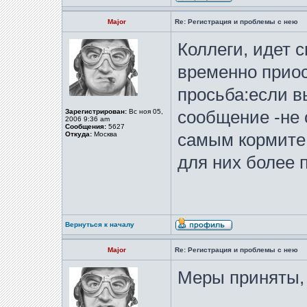
Major
Re: Регистрация и проблемы с нею
Коллеги, идет 
временно прио
просьба:если в
Зарегистрирован:
Вс ноя 05,
сообщение -не 
2006 9:36 am
Сообщения:
5627
Откуда:
Москва
самым кормите
для них более
Вернуться к началу
Major
Re: Регистрация и проблемы с нею
Меры приняты,