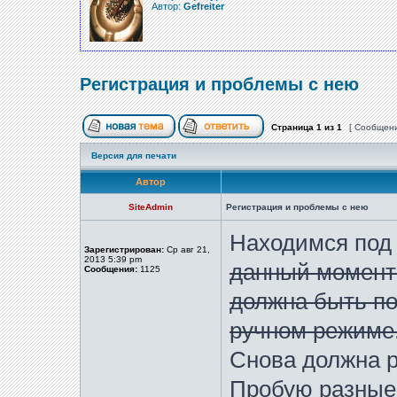
Автор:
Gefreiter
Регистрация и проблемы с нею
Страница
1
из
1
[ Сообщени
Версия для печати
Автор
SiteAdmin
Регистрация и проблемы с нею
Находимся под
Зарегистрирован:
Ср авг 21,
2013 5:39 pm
данный момент
Сообщения:
1125
должна быть п
ручном режиме
Снова должна р
Пробую разные 