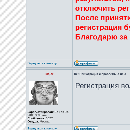
отключить ре
После принят
регистрация б
Благодарю за
Вернуться к началу
Major
Re: Регистрация и проблемы с нею
Регистрация во
Зарегистрирован:
Вс ноя 05,
2006 9:36 am
Сообщения:
5627
Откуда:
Москва
Вернуться к началу