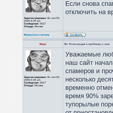
Если снова спа
отключить на в
Зарегистрирован:
Вс ноя 05,
2006 9:36 am
Сообщения:
5627
Откуда:
Москва
Вернуться к началу
Major
Re: Регистрация и проблемы с нею
Уважаемые люб
наш сайт начал
спамеров и про
Зарегистрирован:
Вс ноя 05,
несколько деся
2006 9:36 am
Сообщения:
5627
Откуда:
Москва
временно отмен
время 90% зар
тупорылые порн
от приостановл