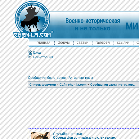
Военно-историческая
МИ
и не только
главная
форум
статьи
галерея
ссылки
ф
Вход
Регистрация
Сообщения без ответов
|
Активные темы
Список форумов
»
Сайт chen-la.com
»
Сообщения администратора
Случайная статья:
Сборка фигур - пайка и склеивание.