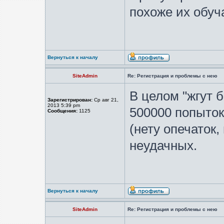
похоже их обу
Вернуться к началу
SiteAdmin
Re: Регистрация и проблемы с нею
В целом "жгут 
Зарегистрирован:
Ср авг 21,
2013 5:39 pm
500000 попыток
Сообщения:
1125
(нету опечаток,
неудачных.
Вернуться к началу
SiteAdmin
Re: Регистрация и проблемы с нею