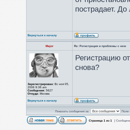
пострадает. До
Вернуться к началу
Major
Re: Регистрация и проблемы с нею
Регистрацию от
снова?
Зарегистрирован:
Вс ноя 05,
2006 9:36 am
Сообщения:
5627
Откуда:
Москва
Вернуться к началу
Показать сообщения за:
Поле 
Страница
1
из
1
[ Сообщени