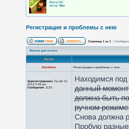
Масштаб:
Автор:
Ber
Регистрация и проблемы с нею
Страница
1
из
1
[ Сообщени
Версия для печати
Автор
SiteAdmin
Регистрация и проблемы с нею
Находимся под
Зарегистрирован:
Ср авг 21,
2013 5:39 pm
данный момент
Сообщения:
1125
должна быть п
ручном режиме
Снова должна р
Пробую разные 