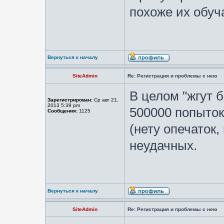
похоже их обу
Вернуться к началу
SiteAdmin
Re: Регистрация и проблемы с нею
В целом "жгут 
Зарегистрирован:
Ср авг 21,
2013 5:39 pm
500000 попыток
Сообщения:
1125
(нету опечаток,
неудачных.
Вернуться к началу
SiteAdmin
Re: Регистрация и проблемы с нею