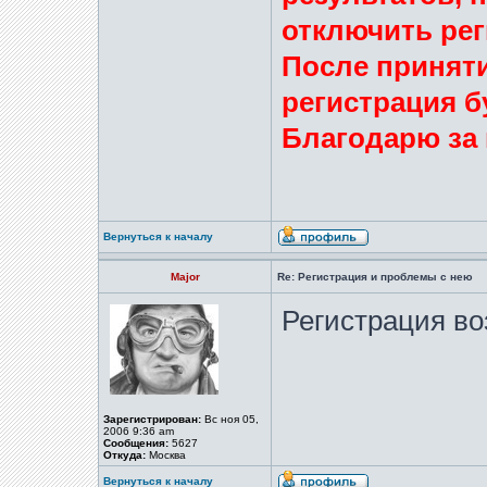
отключить ре
После принят
регистрация б
Благодарю за
Вернуться к началу
Major
Re: Регистрация и проблемы с нею
Регистрация во
Зарегистрирован:
Вс ноя 05,
2006 9:36 am
Сообщения:
5627
Откуда:
Москва
Вернуться к началу