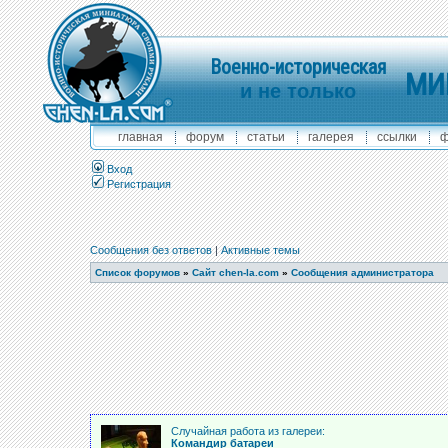
Военно-историческая
МИ
и не только
главная
форум
статьи
галерея
ссылки
ф
Вход
Регистрация
Сообщения без ответов
|
Активные темы
Список форумов
»
Сайт chen-la.com
»
Сообщения администратора
Случайная работа из галереи:
Командир батареи