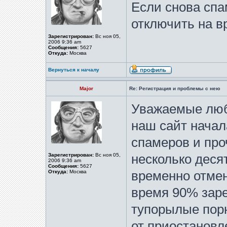
Если снова спа
отключить на в
Зарегистрирован:
Вс ноя 05,
2006 9:36 am
Сообщения:
5627
Откуда:
Москва
Вернуться к началу
Major
Re: Регистрация и проблемы с нею
Уважаемые люб
наш сайт начал
спамеров и про
Зарегистрирован:
Вс ноя 05,
несколько деся
2006 9:36 am
Сообщения:
5627
Откуда:
Москва
временно отмен
время 90% зар
тупорылые порн
от приостановл