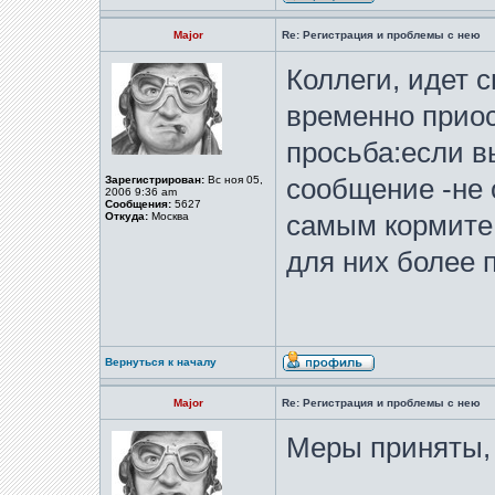
Major
Re: Регистрация и проблемы с нею
Коллеги, идет 
временно прио
просьба:если в
Зарегистрирован:
Вс ноя 05,
сообщение -не 
2006 9:36 am
Сообщения:
5627
Откуда:
Москва
самым кормите
для них более
Вернуться к началу
Major
Re: Регистрация и проблемы с нею
Меры приняты,