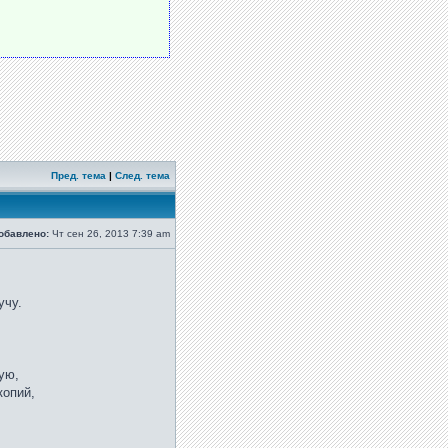
Пред. тема
|
След. тема
обавлено:
Чт сен 26, 2013 7:39 am
учу.
ую,
копий,