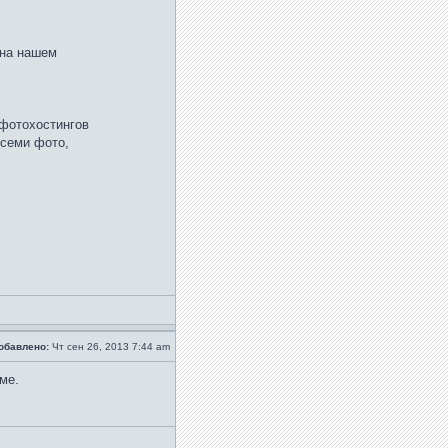
 на нашем
 фотохостингов
всеми фото,
обавлено:
Чт сен 26, 2013 7:44 am
ме.