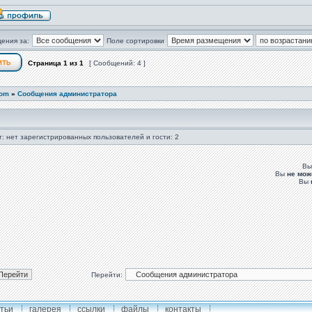
ения за:
Поле сортировки
Страница
1
из
1
[ Сообщений: 4 ]
com
»
Сообщения администратора
: нет зарегистрированных пользователей и гости: 2
В
Вы
не мож
Вы
Перейти:
тьи
галерея
ссылки
файлы
контакты