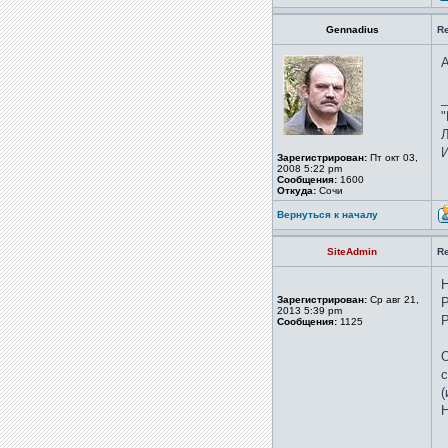
Gennadius
Re
А
_
"
Л
И
Зарегистрирован:
Пт окт 03,
2008 5:22 pm
Сообщения:
1600
Откуда:
Сочи
Вернуться к началу
SiteAdmin
Re
Н
Зарегистрирован:
Ср авг 21,
Р
2013 5:39 pm
Сообщения:
1125
О
с
(
Н