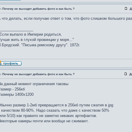
: Почему не выходит добавить фото и как быть ?
Д
 что делать, если получаю ответ о том, что фото слишком большого ра
________________
Если выпало в Империи родиться,
учше жить в глухой провинции у моря..."
.Бродский. "Письма римскому другу". 1972г.
: Почему не выходит добавить фото и как быть ?
Д
а данный момент ограничения таковы
азмер - 256кб
Размеры 1400х1200
бычно размер 1-2мб превращается в 256кб путем сжатия в jpg
 качеством 80-90%. Надо сказать что даже с качеством 50%
или 5/10) как правило не заметно никаких артефактов.
екоторые камеры почти или вообще не сжимают.