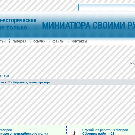
-историческая
МИНИАТЮРА СВОИМИ Р
не только
тьи
галерея
ссылки
файлы
контакты
Тек
е темы
com
»
Сообщения администратора
галереи:
Случайная работа из галереи:
нского гренадёрского полка
Сборник работ - 01