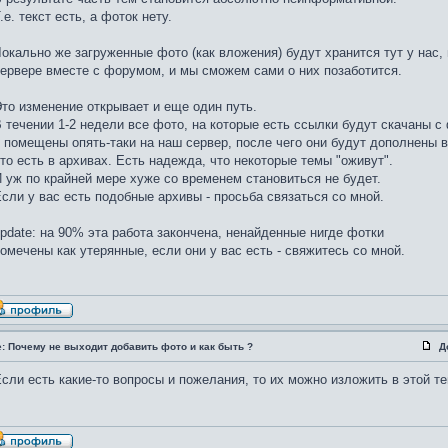
.е. текст есть, а фоток нету.
окально же загруженные фото (как вложения) будут хранится тут у нас,
ервере вместе с форумом, и мы сможем сами о них позаботится.
то изменение открывает и еще один путь.
 течении 1-2 недели все фото, на которые есть ссылки будут скачаны с
 помещены опять-таки на наш сервер, после чего они будут дополнены 
то есть в архивах. Есть надежда, что некоторые темы "оживут".
 уж по крайней мере хуже со временем становиться не будет.
сли у вас есть подобные архивы - просьба связаться со мной.
pdate: на 90% эта работа закончена, ненайденные нигде фотки
омечены как утерянные, если они у вас есть - свяжитесь со мной.
: Почему не выходит добавить фото и как быть ?
Д
сли есть какие-то вопросы и пожелания, то их можно изложить в этой те