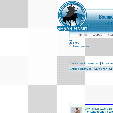
Военно
и 
главная
форум
ста
Вход
Регистрация
Сообщения без ответов
|
Активны
Список форумов
»
Сайт chen-la.
Случайная работа из 
Фельдфебель Грузи