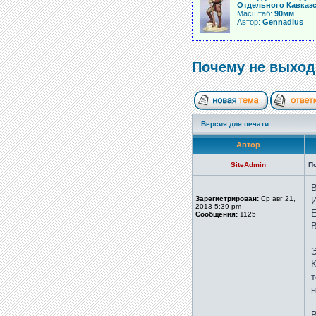
Отдельного Кавказск
Масштаб:
90мм
Автор:
Gennadius
Почему не выход
Версия для печати
Автор
SiteAdmin
П
В
Зарегистрирован:
Ср авг 21,
И
2013 5:39 pm
Е
Сообщения:
1125
В
Э
К
т
н
В