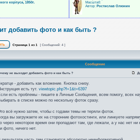
ого корпуса, 1850г.
Масштаб:
Автор:
Ростислав Олюнин
ит добавить фото и как быть ?
Страница
1
из
1
[ Сообщений: 4 ]
Сообщение
очему не выходит добавить фото и как быть ?
Д
кратце - добавить как вложение. Кнопка снизу.
нструкция есть тут.
viewtopic.php?f=1&t=6397
сли есть проблемы - пишите в Личные Сообщения, всем помогу, всех на
ыбирать в списке можно по нескольку фоток сразу.
то всё нужно затем, чтобы с годами темы не теряли фоток.
огда вы загружаете их на сторонние фотохостинги, или линкуете напрям
о через некоторое время они пропадают там, где лежали, а у нас нет ни 
и фото, ничего нет.
 результате часть тем становится абсолютно неинформативной.