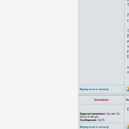
Т
Л
с
Э
В
и
ч
И
Е
u
п
Вернуться к началу
SiteAdmin
Re
Е
Зарегистрирован:
Ср авг 21,
2013 5:39 pm
Сообщения:
1125
Вернуться к началу