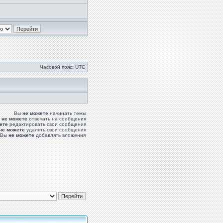
Часовой пояс: UTC
Вы
не можете
начинать темы
ы
не можете
отвечать на сообщения
ете
редактировать свои сообщения
не можете
удалять свои сообщения
Вы
не можете
добавлять вложения