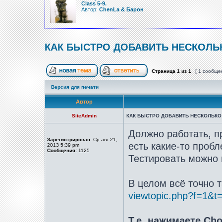
Class 5-9.
Автор:
ChenLa & Барон
КАК БЫСТРО ДОБАВИТЬ НЕСКОЛЬ
Страница
1
из
1
[ 1 сообще
Версия для печати
Автор
SiteAdmin
КАК БЫСТРО ДОБАВИТЬ НЕСКОЛЬКО
Должно работать, п
Зарегистрирован:
Ср авг 21,
есть какие-то проб
2013 5:39 pm
Сообщения:
1125
Тестировать можно 
В целом всё точно т
viewtopic.php?f=1&t
Т.е. нажимаете Ch