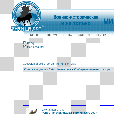
Военно-историческая
МИ
и не только
главная
форум
статьи
галерея
ссылки
ф
Вход
Регистрация
Сообщения без ответов
|
Активные темы
Список форумов
»
Сайт chen-la.com
»
Сообщения администратора
Случайная статья:
Репортаж с выставки Euro Militaire 2007