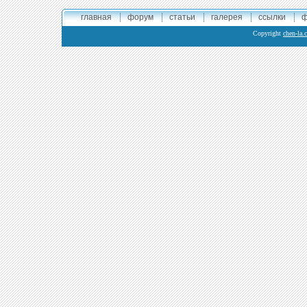
главная
форум
статьи
галерея
ссылки
ф
Copyright
chen-la.