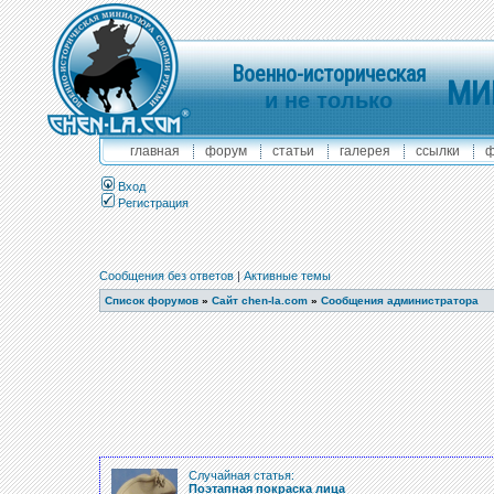
Военно-историческая
МИ
и не только
главная
форум
статьи
галерея
ссылки
ф
Вход
Регистрация
Сообщения без ответов
|
Активные темы
Список форумов
»
Сайт chen-la.com
»
Сообщения администратора
Случайная статья:
Поэтапная покраска лица