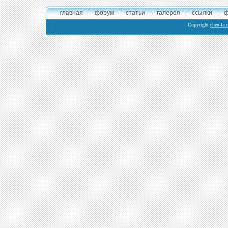
главная
форум
статьи
галерея
ссылки
ф
Copyright
chen-la.