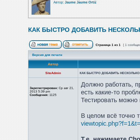
Автор:
Jaume Jaume Ortiz
КАК БЫСТРО ДОБАВИТЬ НЕСКОЛЬ
Страница
1
из
1
[ 1 сообще
Версия для печати
Автор
SiteAdmin
КАК БЫСТРО ДОБАВИТЬ НЕСКОЛЬКО
Должно работать, п
Зарегистрирован:
Ср авг 21,
есть какие-то проб
2013 5:39 pm
Сообщения:
1125
Тестировать можно 
В целом всё точно т
viewtopic.php?f=1&t
Т.е. нажимаете Ch