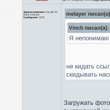
SiteAdmin
Re: >> ! О ФОТО ! <<< !!! Надо прочитат
Зарегистрирован:
Ср авг 21,
melayer писал(а)
2013 5:39 pm
Сообщения:
1125
Vinch писал(а):
Я непонимаю 
не кидать ссыл
скидывать нас
Загружать фото