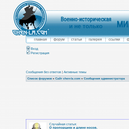
Военно-историческая
МИ
и не только
главная
форум
статьи
галерея
ссылки
ф
Вход
Регистрация
Сообщения без ответов
|
Активные темы
Список форумов
»
Сайт chen-la.com
»
Сообщения администратора
Случайная статья:
О пропорциях и длине носов.