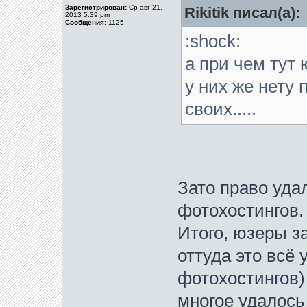
Зарегистрирован:
Ср авг 21,
Rikitik писал(а):
2013 5:39 pm
Сообщения:
1125
:shock:
а при чем тут
у них же нету
своих.....
Зато право уда
фотохостингов.
Итого, юзеры з
оттуда это всё
фотохостингов)
многое удалось 