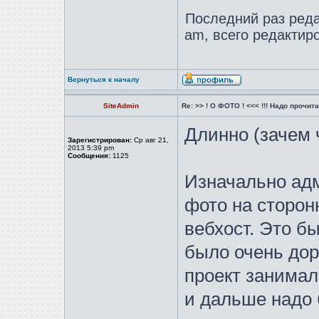
Последний раз ред
am, всего редактиро
Вернуться к началу
SiteAdmin
Re: >> ! О ФОТО ! <<< !!! Надо прочитат
Длинно (зачем 
Зарегистрирован:
Ср авг 21,
2013 5:39 pm
Сообщения:
1125
Изначально ад
фото на сторон
вебхост. Это бы
было очень доро
проект занимал
и дальше надо 