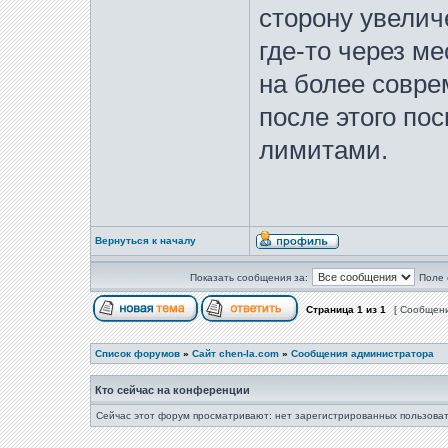
сторону увелич
где-то через м
на более совре
после этого по
лимитами.
Вернуться к началу
Показать сообщения за:
Поле 
Страница
1
из
1
[ Сообщени
Список форумов
»
Сайт chen-la.com
»
Сообщения администратора
Кто сейчас на конференции
Сейчас этот форум просматривают: нет зарегистрированных пользоват