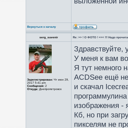
выложенной ин
Вернуться к началу
serg_suvenir
Re: >> ! О ФОТО ! <<< !!! Надо прочитат
Здравствуйте, 
У меня к вам во
Я тут немного н
ACDSee ещё не 
Зарегистрирован:
Чт июн 29,
2017 5:41 pm
и скачал Icecre
Сообщения:
2
Откуда:
Днепропетровск
программулина 
изображения - 
Кб, но при загр
пикселям не пр