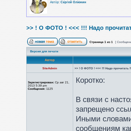
Автор:
Сергей Олюнин
>> ! О ФОТО ! <<< !!! Надо прочитат
Страница
1
из
1
[ Сообщени
Версия для печати
Автор
SiteAdmin
>> ! О ФОТО ! <<< !!! Надо прочитать !!
Коротко:
Зарегистрирован:
Ср авг 21,
2013 5:39 pm
Сообщения:
1125
В связи с наст
запрещено ссы
Иными словами
сообщениям ка