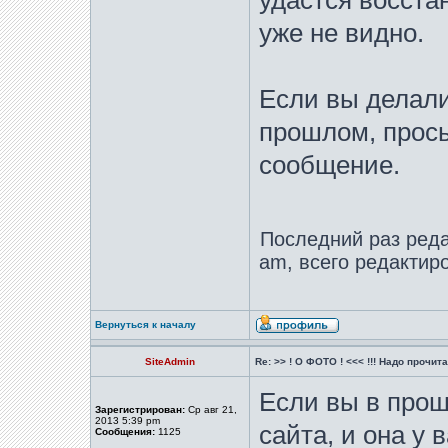
удастся восста
уже не видно.
Если вы делали
прошлом, прос
сообщение.
Последний раз ред
am, всего редактиро
Вернуться к началу
SiteAdmin
Re: >> ! О ФОТО ! <<< !!! Надо прочитат
Если вы в про
Зарегистрирован:
Ср авг 21,
2013 5:39 pm
сайта, и она у 
Сообщения:
1125