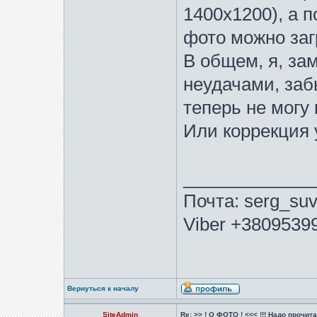
1400х1200), а п
фото можно заг
В общем, я, за
неудачами, заб
теперь не могу 
Или коррекция 
_____________
Почта: serg_suv
Viber +3809539
Вернуться к началу
SiteAdmin
Re: >> ! О ФОТО ! <<< !!! Надо прочитат