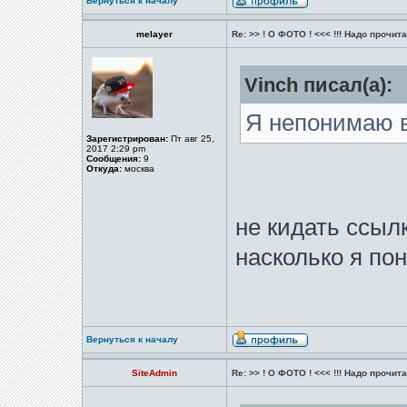
Вернуться к началу
melayer
Re: >> ! О ФОТО ! <<< !!! Надо прочитат
Vinch писал(а):
Я непонимаю в
Зарегистрирован:
Пт авг 25,
2017 2:29 pm
Сообщения:
9
Откуда:
москва
не кидать ссыл
насколько я по
Вернуться к началу
SiteAdmin
Re: >> ! О ФОТО ! <<< !!! Надо прочитат