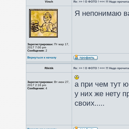
Vinch
Re: >> ! О ФОТО ! <<< !!! Надо прочитат
Я непонимаю ва
Зарегистрирован:
Пт мар 17,
2017 7:00 pm
Сообщения:
2
Вернуться к началу
Rikitik
Re: >> ! О ФОТО ! <<< !!! Надо прочитат
а при чем тут 
Зарегистрирован:
Вт июн 27,
2017 2:16 pm
Сообщения:
4
у них же нету 
своих.....