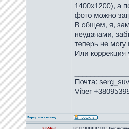
1400х1200), а п
фото можно заг
В общем, я, за
неудачами, заб
теперь не могу 
Или коррекция 
_____________
Почта: serg_suv
Viber +3809539
Вернуться к началу
SiteAdmin
Re: >> ! О ФОТО ! <<< !!! Надо прочитат