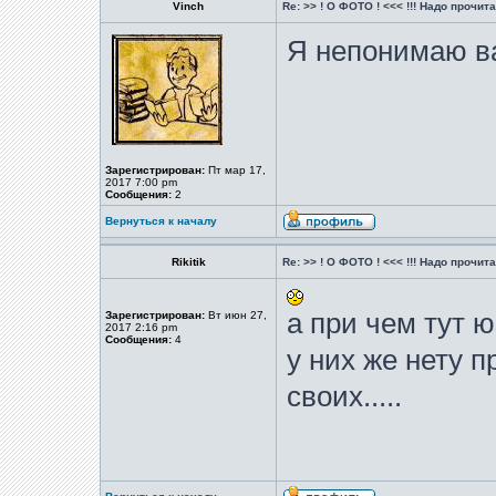
Vinch
Re: >> ! О ФОТО ! <<< !!! Надо прочитат
Я непонимаю ва
Зарегистрирован:
Пт мар 17,
2017 7:00 pm
Сообщения:
2
Вернуться к началу
Rikitik
Re: >> ! О ФОТО ! <<< !!! Надо прочитат
а при чем тут 
Зарегистрирован:
Вт июн 27,
2017 2:16 pm
Сообщения:
4
у них же нету 
своих.....