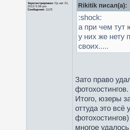
Зарегистрирован:
Ср авг 21,
Rikitik писал(а):
2013 5:39 pm
Сообщения:
1125
:shock:
а при чем тут
у них же нету
своих.....
Зато право уда
фотохостингов.
Итого, юзеры з
оттуда это всё
фотохостингов)
многое удалось 