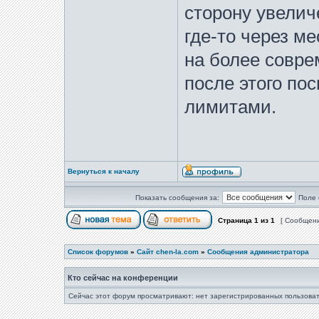
сторону увелич
где-то через м
на более совре
после этого по
лимитами.
Вернуться к началу
Показать сообщения за:
Поле 
Страница
1
из
1
[ Сообщени
Список форумов
»
Сайт chen-la.com
»
Сообщения администратора
Кто сейчас на конференции
Сейчас этот форум просматривают: нет зарегистрированных пользоват