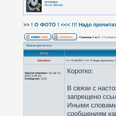
человека
Автор:
DrLutz
>> ! О ФОТО ! <<< !!! Надо прочитат
Страница
1
из
1
[ Сообщени
Версия для печати
Автор
SiteAdmin
>> ! О ФОТО ! <<< !!! Надо прочитать !!
Коротко:
Зарегистрирован:
Ср авг 21,
2013 5:39 pm
Сообщения:
1125
В связи с наст
запрещено ссы
Иными словами
сообщениям ка