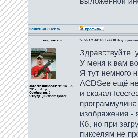
выложенной ин
Вернуться к началу
serg_suvenir
Re: >> ! О ФОТО ! <<< !!! Надо прочитат
Здравствуйте, 
У меня к вам во
Я тут немного н
ACDSee ещё не 
Зарегистрирован:
Чт июн 29,
2017 5:41 pm
и скачал Icecre
Сообщения:
2
Откуда:
Днепропетровск
программулина 
изображения - 
Кб, но при загр
пикселям не пр