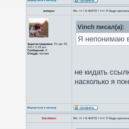
Вернуться к началу
melayer
Re: >> ! О ФОТО ! <<< !!! Надо прочитат
Vinch писал(а):
Я непонимаю в
Зарегистрирован:
Пт авг 25,
2017 2:29 pm
Сообщения:
9
Откуда:
москва
не кидать ссыл
насколько я по
Вернуться к началу
SiteAdmin
Re: >> ! О ФОТО ! <<< !!! Надо прочитат