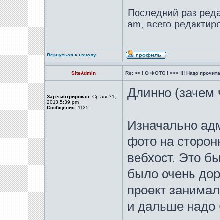
Последний раз ред
am, всего редактиро
Вернуться к началу
SiteAdmin
Re: >> ! О ФОТО ! <<< !!! Надо прочитат
Длинно (зачем 
Зарегистрирован:
Ср авг 21,
2013 5:39 pm
Сообщения:
1125
Изначально ад
фото на сторон
вебхост. Это бы
было очень доро
проект занимал
и дальше надо 