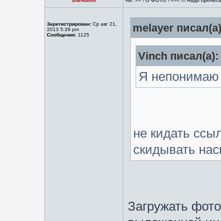
SiteAdmin
Re: >> ! О ФОТО ! <<< !!! Надо прочитат
Зарегистрирован:
Ср авг 21,
melayer писал(а)
2013 5:39 pm
Сообщения:
1125
Vinch писал(а):
Я непонимаю 
не кидать ссыл
скидывать нас
Загружать фото