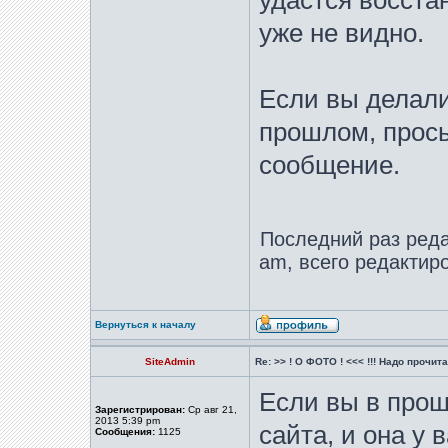
удастся восста
уже не видно.
Если вы делали
прошлом, прос
сообщение.
Последний раз ред
am, всего редактиро
Вернуться к началу
SiteAdmin
Re: >> ! О ФОТО ! <<< !!! Надо прочитат
Если вы в про
Зарегистрирован:
Ср авг 21,
2013 5:39 pm
сайта, и она у 
Сообщения:
1125