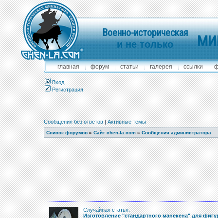
Военно-историческая
МИ
и не только
главная
форум
статьи
галерея
ссылки
ф
Вход
Регистрация
Сообщения без ответов
|
Активные темы
Список форумов
»
Сайт chen-la.com
»
Сообщения администратора
Случайная статья:
Изготовление "стандартного манекена" для фигу