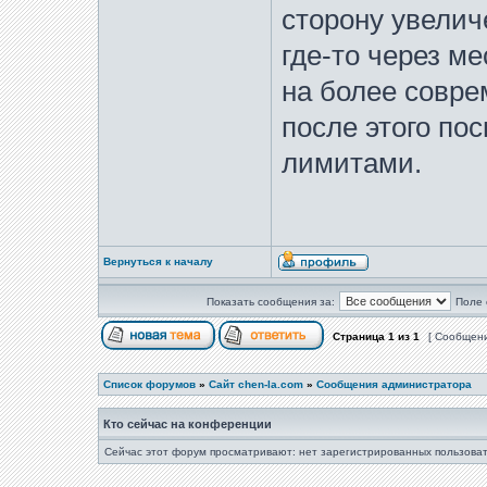
сторону увелич
где-то через м
на более совре
после этого по
лимитами.
Вернуться к началу
Показать сообщения за:
Поле 
Страница
1
из
1
[ Сообщени
Список форумов
»
Сайт chen-la.com
»
Сообщения администратора
Кто сейчас на конференции
Сейчас этот форум просматривают: нет зарегистрированных пользоват