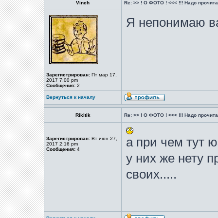
Vinch
Re: >> ! О ФОТО ! <<< !!! Надо прочитат
Я непонимаю ва
Зарегистрирован:
Пт мар 17,
2017 7:00 pm
Сообщения:
2
Вернуться к началу
Rikitik
Re: >> ! О ФОТО ! <<< !!! Надо прочитат
а при чем тут 
Зарегистрирован:
Вт июн 27,
2017 2:16 pm
Сообщения:
4
у них же нету 
своих.....