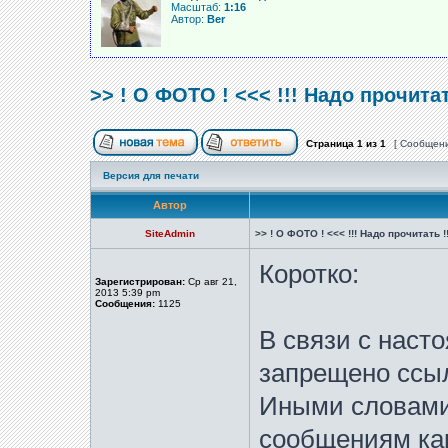
Масштаб:
1:16
Автор:
Ber
>> ! О ФОТО ! <<< !!! Надо прочитат
Страница
1
из
1
[ Сообщени
Версия для печати
Автор
SiteAdmin
>> ! О ФОТО ! <<< !!! Надо прочитать !!
Коротко:
Зарегистрирован:
Ср авг 21,
2013 5:39 pm
Сообщения:
1125
В связи с наст
запрещено ссы
Иными словами
сообщениям ка