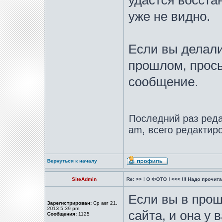
удастся восста
уже не видно.
Если вы делали
прошлом, прос
сообщение.
Последний раз ред
am, всего редактиро
Вернуться к началу
SiteAdmin
Re: >> ! О ФОТО ! <<< !!! Надо прочитат
Если вы в про
Зарегистрирован:
Ср авг 21,
2013 5:39 pm
сайта, и она у 
Сообщения:
1125