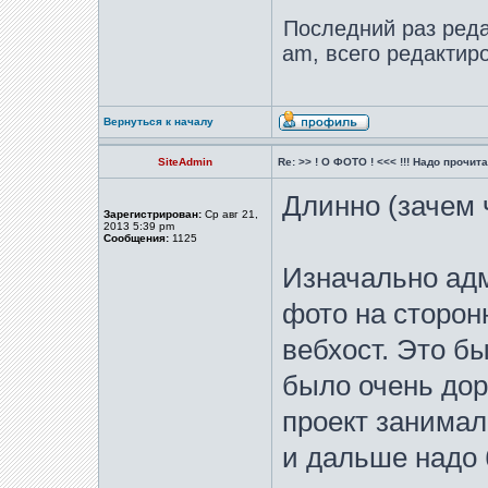
Последний раз ред
am, всего редактиро
Вернуться к началу
SiteAdmin
Re: >> ! О ФОТО ! <<< !!! Надо прочитат
Длинно (зачем 
Зарегистрирован:
Ср авг 21,
2013 5:39 pm
Сообщения:
1125
Изначально ад
фото на сторон
вебхост. Это бы
было очень доро
проект занимал
и дальше надо 