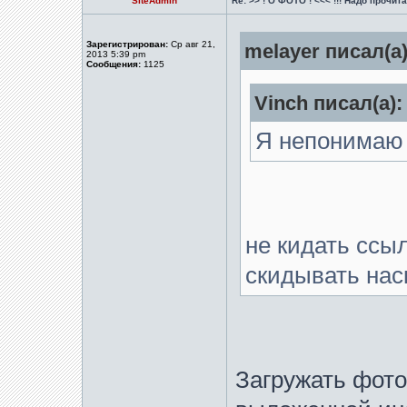
SiteAdmin
Re: >> ! О ФОТО ! <<< !!! Надо прочитат
Зарегистрирован:
Ср авг 21,
melayer писал(а)
2013 5:39 pm
Сообщения:
1125
Vinch писал(а):
Я непонимаю 
не кидать ссыл
скидывать нас
Загружать фото