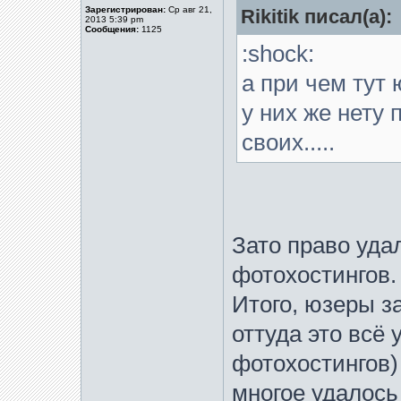
Зарегистрирован:
Ср авг 21,
Rikitik писал(а):
2013 5:39 pm
Сообщения:
1125
:shock:
а при чем тут
у них же нету
своих.....
Зато право уда
фотохостингов.
Итого, юзеры з
оттуда это всё
фотохостингов)
многое удалось 