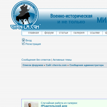
Военно-историческая
МИ
и не только
главная
форум
статьи
галерея
ссылки
ф
Вход
Регистрация
Сообщения без ответов
|
Активные темы
Список форумов
»
Сайт chen-la.com
»
Сообщения администратора
Случайная работа из галереи:
#Родительский дом