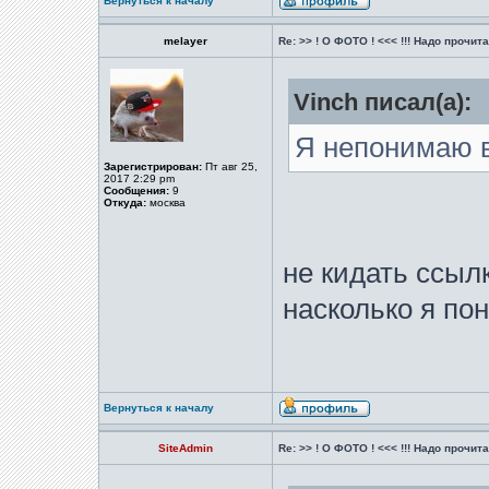
Вернуться к началу
melayer
Re: >> ! О ФОТО ! <<< !!! Надо прочитат
Vinch писал(а):
Я непонимаю в
Зарегистрирован:
Пт авг 25,
2017 2:29 pm
Сообщения:
9
Откуда:
москва
не кидать ссыл
насколько я по
Вернуться к началу
SiteAdmin
Re: >> ! О ФОТО ! <<< !!! Надо прочитат