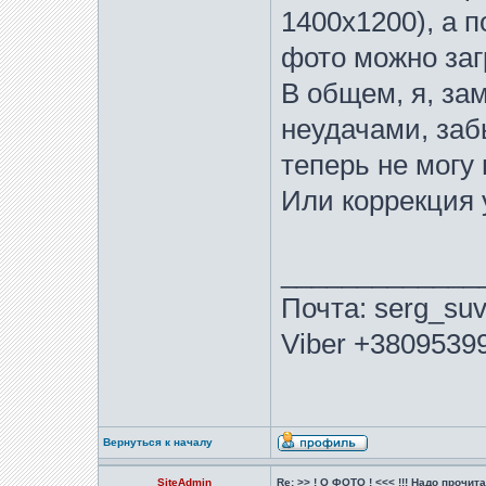
1400х1200), а п
фото можно заг
В общем, я, за
неудачами, заб
теперь не могу 
Или коррекция 
_____________
Почта: serg_suv
Viber +3809539
Вернуться к началу
SiteAdmin
Re: >> ! О ФОТО ! <<< !!! Надо прочитат