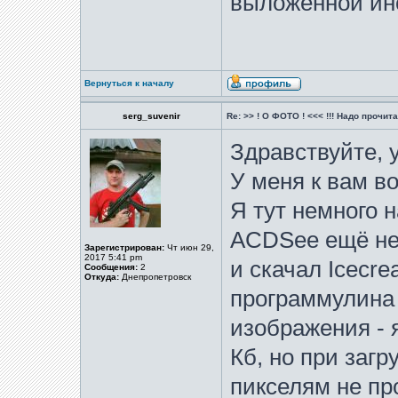
выложенной ин
Вернуться к началу
serg_suvenir
Re: >> ! О ФОТО ! <<< !!! Надо прочитат
Здравствуйте, 
У меня к вам во
Я тут немного н
ACDSee ещё не 
Зарегистрирован:
Чт июн 29,
2017 5:41 pm
и скачал Icecre
Сообщения:
2
Откуда:
Днепропетровск
программулина 
изображения - 
Кб, но при загр
пикселям не пр