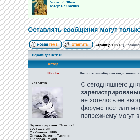
Масштаб:
90мм
Автор:
Gennadius
Оставлять сообщения могут тольк
Страница
1
из
1
[ 1 сообще
Версия для печати
Автор
ChenLa
Оставлять сообщения могут только 
Site Admin
С сегодняшнего дн
зарегистрированы
не хотелось ее вво
форуме постили мно
попрежнему могут в
Зарегистрирован:
Сб мар 27,
2004 1:12 am
Сообщения:
1896
Откуда:
Эстония, Таллинн-
>Shannon, Ireland