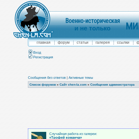
Военно-историческая
МИ
и не только
главная
форум
статьи
галерея
ссылки
ф
Вход
Регистрация
Сообщения без ответов
|
Активные темы
Список форумов
»
Сайт chen-la.com
»
Сообщения администратора
Случайная работа из галереи:
«Трофей команча»