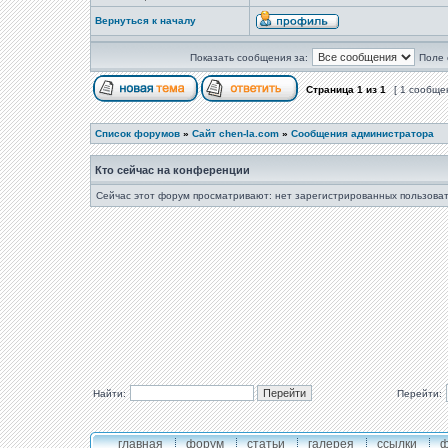
Вернуться к началу
Показать сообщения за:
Поле 
Страница
1
из
1
[ 1 сообще
Список форумов
»
Сайт chen-la.com
»
Сообщения администратора
Кто сейчас на конференции
Сейчас этот форум просматривают: нет зарегистрированных пользоват
Найти:
Перейти:
главная
форум
статьи
галерея
ссылки
ф