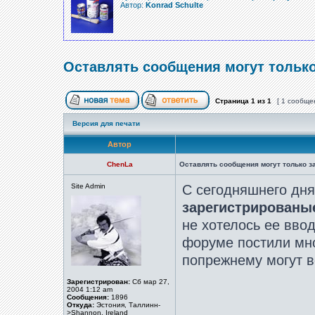
Автор:
Konrad Schulte
Оставлять сообщения могут тольк
Страница
1
из
1
[ 1 сообще
Версия для печати
Автор
ChenLa
Оставлять сообщения могут только 
Site Admin
С сегодняшнего дн
зарегистрированы
не хотелось ее вво
форуме постили мно
попрежнему могут в
Зарегистрирован:
Сб мар 27,
2004 1:12 am
Сообщения:
1896
Откуда:
Эстония, Таллинн-
>Shannon, Ireland