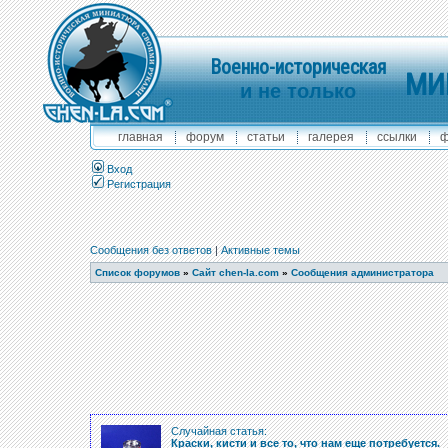
Военно-историческая
МИ
и не только
главная
форум
статьи
галерея
ссылки
ф
Вход
Регистрация
Сообщения без ответов
|
Активные темы
Список форумов
»
Сайт chen-la.com
»
Сообщения администратора
Случайная статья:
Краски, кисти и все то, что нам еще потребуется.