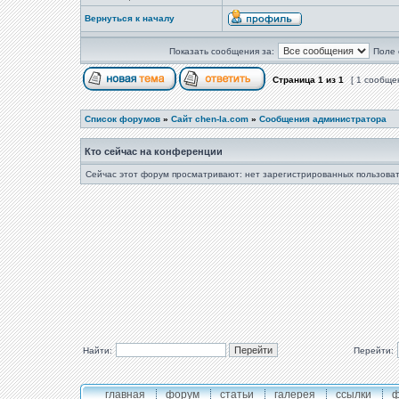
Вернуться к началу
Показать сообщения за:
Поле 
Страница
1
из
1
[ 1 сообще
Список форумов
»
Сайт chen-la.com
»
Сообщения администратора
Кто сейчас на конференции
Сейчас этот форум просматривают: нет зарегистрированных пользоват
Найти:
Перейти:
главная
форум
статьи
галерея
ссылки
ф