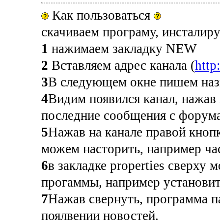
Как пользоваться
скачиваем програму, инсталиру
1
нажимаем закладку NEW
2
Вставляем адрес канала (
http
3
В следующем окне пишем назв
4
Видим появился канал, нажав 
последние сообщения с форума
5
Нажав на канале правой кнопк
можем насторить, например ча
6
в закладке properties сверху 
прогаммы, например установит
7
Нажав свернуть, программа па
поялвении новостей.