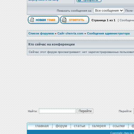
Показать сообщения за:
Поле 
Страница
1
из
1
[ Сообщени
Список форумов
»
Сайт chen-la.com
»
Сообщения администратора
Кто сейчас на конференции
Сейчас этот форум просматривают: нет зарегистрированных пользоват
Найти:
Перейти:
главная
форум
статьи
галерея
ссылки
ф
Copyright
chen-la.