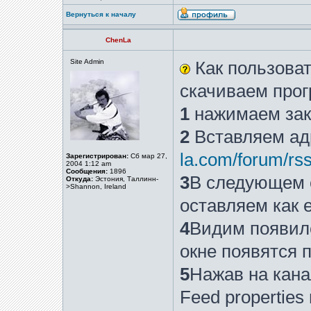
Вернуться к началу
ChenLa
Site Admin
Как пользова
скачиваем прог
1
нажимаем за
2
Вставляем адр
la.com/forum/rs
Зарегистрирован:
Сб мар 27,
2004 1:12 am
Сообщения:
1896
3
В следующем 
Откуда:
Эстония, Таллинн-
>Shannon, Ireland
оставляем как е
4
Видим появилс
окне появятся 
5
Нажав на кан
Feed propertie