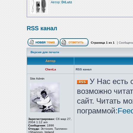
Автор:
DrLutz
RSS канал
Страница
1
из
1
[ Сообщени
Версия для печати
Автор
ChenLa
RSS канал
Site Admin
У Нас есть 
возможно читат
сайт. Читать м
пограммой:
Fee
Зарегистрирован:
Сб мар 27,
2004 1:12 am
Сообщения:
1896
Откуда:
Эстония, Таллинн-
>Shannon, Ireland