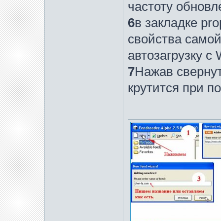
частоту обновл
6
в закладке pr
свойства самой
автозагрузку с
7
Нажав свернут
крутится при п