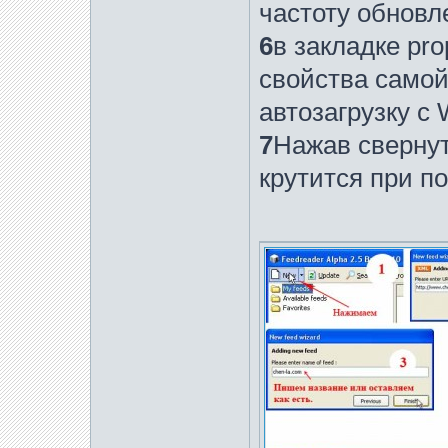
частоту обновл
6
в закладке pr
свойства самой
автозагрузку с
7
Нажав свернут
крутится при п