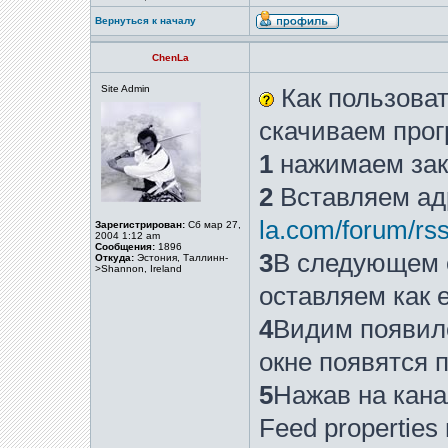
Вернуться к началу
ChenLa
Site Admin
Как пользова
скачиваем прог
1
нажимаем за
2
Вставляем адр
la.com/forum/rs
Зарегистрирован:
Сб мар 27,
2004 1:12 am
Сообщения:
1896
3
В следующем 
Откуда:
Эстония, Таллинн-
>Shannon, Ireland
оставляем как е
4
Видим появилс
окне появятся 
5
Нажав на кан
Feed propertie