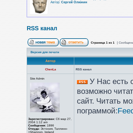
Автор:
Сергей Олюнин
RSS канал
Страница
1
из
1
[ Сообщени
Версия для печати
Автор
ChenLa
RSS канал
Site Admin
У Нас есть 
возможно читат
сайт. Читать м
пограммой:
Fee
Зарегистрирован:
Сб мар 27,
2004 1:12 am
Сообщения:
1896
Откуда:
Эстония, Таллинн-
>Shannon, Ireland