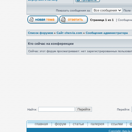
Показать сообщения за:
Поле 
Страница
1
из
1
[ Сообщени
Список форумов
»
Сайт chen-la.com
»
Сообщения администратора
Кто сейчас на конференции
Сейчас этот форум просматривают: нет зарегистрированных пользоват
Найти:
Перейти:
главная
форум
статьи
галерея
ссылки
ф
Copyright
chen-la.