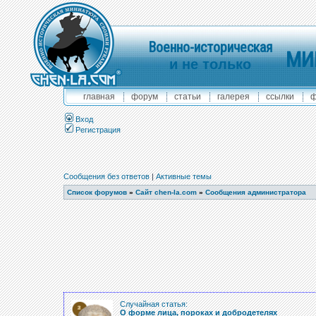
Военно-историческая
МИ
и не только
главная
форум
статьи
галерея
ссылки
ф
Вход
Регистрация
Сообщения без ответов
|
Активные темы
Список форумов
»
Сайт chen-la.com
»
Сообщения администратора
Случайная статья:
О форме лица, пороках и добродетелях