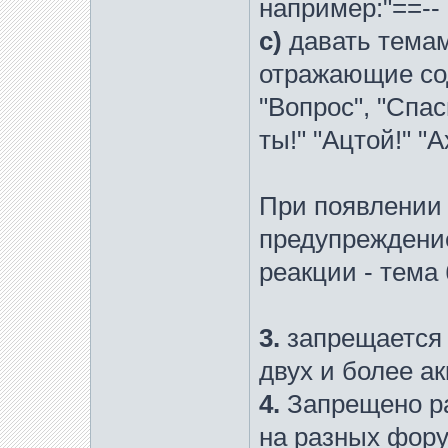
например:"==-- 
c)
давать тема
отражающие сод
"Вопрос", "Спа
ты!" "Ацтой!" "Ах
При появлении 
предупреждение
реакции - тема 
3.
запрещается 
двух и более а
4.
Запрещено р
на разных фору