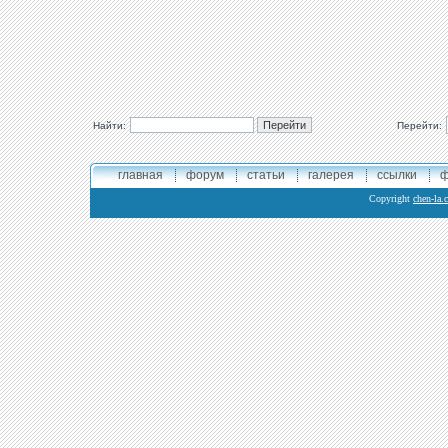
Найти:
Перейти:
главная
форум
статьи
галерея
ссылки
ф
Copyright
chen-la.