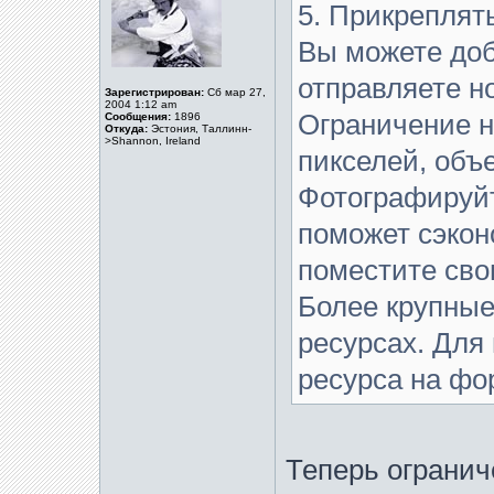
5. Прикреплять
Вы можете доб
отправляете н
Зарегистрирован:
Сб мар 27,
2004 1:12 am
Ограничение н
Сообщения:
1896
Откуда:
Эстония, Таллинн-
>Shannon, Ireland
пикселей, объе
Фотографируйт
поможет сэкон
поместите сво
Более крупные
ресурсах. Для
ресурса на фо
Теперь огранич