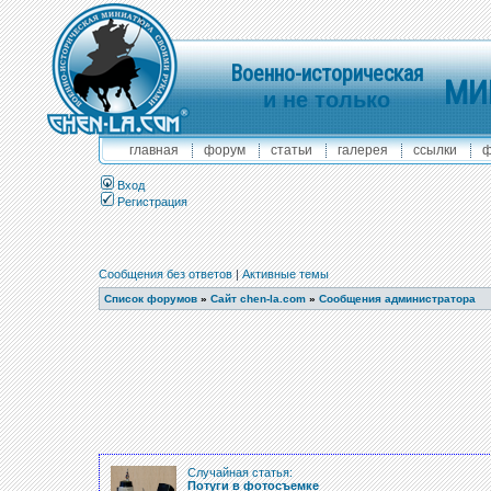
Военно-историческая
МИ
и не только
главная
форум
статьи
галерея
ссылки
ф
Вход
Регистрация
Сообщения без ответов
|
Активные темы
Список форумов
»
Сайт chen-la.com
»
Сообщения администратора
Случайная статья:
Потуги в фотосъемке