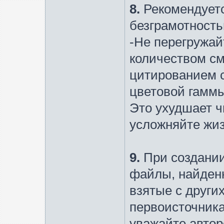
8.
Рекомендуетс
безграмотность
-Не перегружай
количеством с
цитированием 
цветовой гамм
Это ухудшает ч
усложняйте жиз
9.
При создани
файлы, найден
взятые с други
первоисточника
уважайте автор