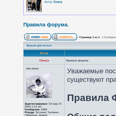
Автор:
Empty
Правила форума.
Страница
1
из
1
[ Сообщени
Версия для печати
Автор
ChenLa
Правила форума.
Site Admin
Уважаемые пос
существуют пр
Правила 
Зарегистрирован:
Сб мар 27,
2004 1:12 am
Сообщения:
1896
Откуда:
Эстония, Таллинн-
>Shannon, Ireland