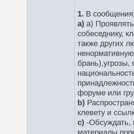
1.
В сообщения
a)
a) Проявлят
собеседнику, к
также других л
ненормативную 
брань),угрозы,
национальность
принадлежности
форуме или гру
b)
Распростран
клевету и ссыл
c)
-Обсуждать, 
материалы пор