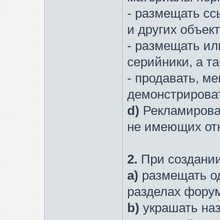
- размещать сс
и других объек
- размещать ил
серийники, а та
- продавать, ме
демонстрироват
d)
Рекламирова
не имеющих отн
2.
При создани
a)
размещать од
разделах фору
b)
украшать на