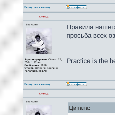
Вернуться к началу
ChenLa
Site Admin
Правила нашег
просьба всех о
_____________
Practice is the b
Зарегистрирован:
Сб мар 27,
2004 1:12 am
Сообщения:
1896
Откуда:
Эстония, Таллинн-
>Shannon, Ireland
Вернуться к началу
ChenLa
Site Admin
Цитата: