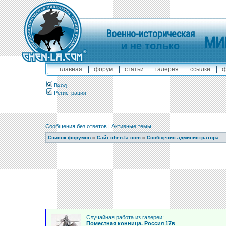
Военно-историческая
МИ
и не только
главная
форум
статьи
галерея
ссылки
ф
Вход
Регистрация
Сообщения без ответов
|
Активные темы
Список форумов
»
Сайт chen-la.com
»
Сообщения администратора
Случайная работа из галереи:
Поместная конница. Россия 17в