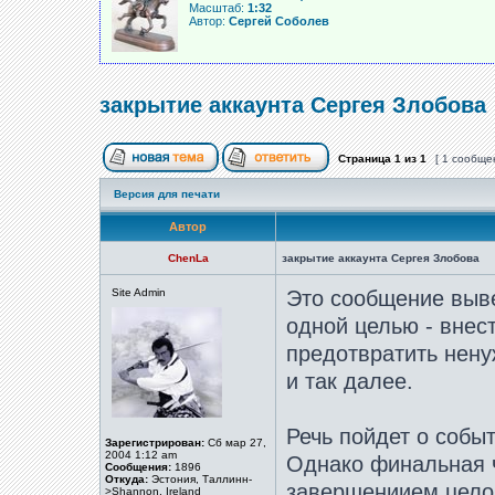
Масштаб:
1:32
Автор:
Сергей Соболев
закрытие аккаунта Сергея Злобова
Страница
1
из
1
[ 1 сообще
Версия для печати
Автор
ChenLa
закрытие аккаунта Сергея Злобова
Site Admin
Это сообщение выве
одной целью - внес
предотвратить нену
и так далее.
Речь пойдет о собы
Зарегистрирован:
Сб мар 27,
2004 1:12 am
Однако финальная ч
Сообщения:
1896
Откуда:
Эстония, Таллинн-
завершениием целог
>Shannon, Ireland