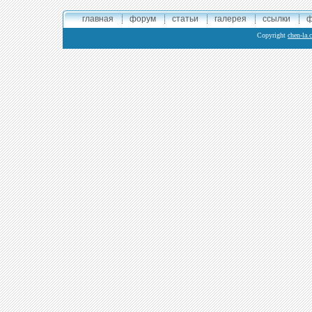
главная
форум
статьи
галерея
ссылки
ф
Copyright
chen-la.