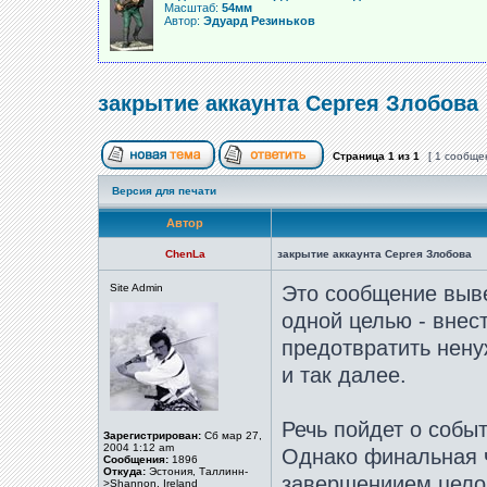
Масштаб:
54мм
Автор:
Эдуард Резиньков
закрытие аккаунта Сергея Злобова
Страница
1
из
1
[ 1 сообще
Версия для печати
Автор
ChenLa
закрытие аккаунта Сергея Злобова
Site Admin
Это сообщение выве
одной целью - внес
предотвратить нену
и так далее.
Речь пойдет о собы
Зарегистрирован:
Сб мар 27,
2004 1:12 am
Однако финальная ч
Сообщения:
1896
Откуда:
Эстония, Таллинн-
завершениием целог
>Shannon, Ireland