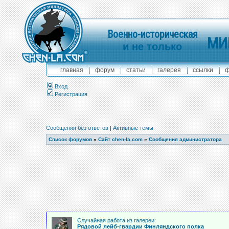
Военно-историческая
МИ
и не только
главная
форум
статьи
галерея
ссылки
ф
Вход
Регистрация
Сообщения без ответов
|
Активные темы
Список форумов
»
Сайт chen-la.com
»
Сообщения администратора
Случайная работа из галереи:
Рядовой лейб-гвардии Финляндского полка