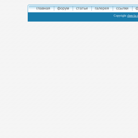
главная
форум
статьи
галерея
ссылки
ф
Copyright
chen-la.