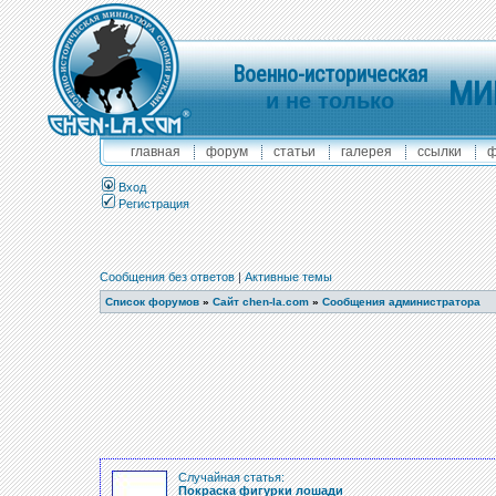
Военно-историческая
МИ
и не только
главная
форум
статьи
галерея
ссылки
ф
Вход
Регистрация
Сообщения без ответов
|
Активные темы
Список форумов
»
Сайт chen-la.com
»
Сообщения администратора
Случайная статья:
Покраска фигурки лошади