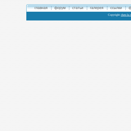
главная
форум
статьи
галерея
ссылки
ф
Copyright
chen-la.