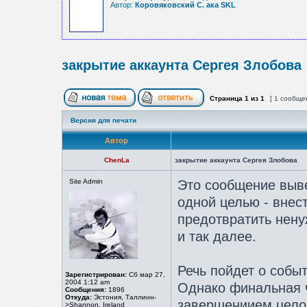
Автор:
Коровяковский С. ака SKL
закрытие аккаунта Сергея Злобова
Страница
1
из
1
[ 1 сообще
Версия для печати
Автор
ChenLa
закрытие аккаунта Сергея Злобова
Site Admin
Это сообщение выве
одной целью - внес
предотвратить нену
и так далее.
Речь пойдет о собы
Зарегистрирован:
Сб мар 27,
2004 1:12 am
Однако финальная ч
Сообщения:
1896
Откуда:
Эстония, Таллинн-
завершениием целог
>Shannon, Ireland