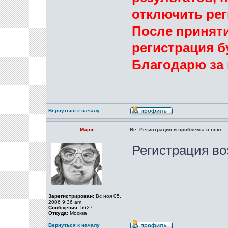
отключить ре
После принят
регистрация б
Благодарю за
Вернуться к началу
Major
Re: Регистрация и проблемы с нею
Регистрация во
Зарегистрирован:
Вс ноя 05,
2006 9:36 am
Сообщения:
5627
Откуда:
Москва
Вернуться к началу