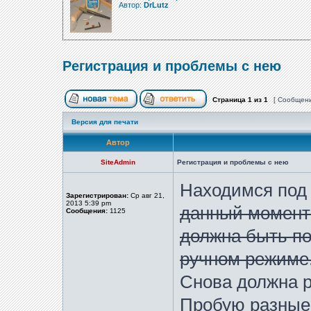
Автор:
DrLutz
Регистрация и проблемы с нею
Страница
1
из
1
[ Сообщени
Версия для печати
Автор
SiteAdmin
Регистрация и проблемы с нею
Находимся под
Зарегистрирован:
Ср авг 21,
2013 5:39 pm
данный момент
Сообщения:
1125
должна быть п
ручном режиме
Снова должна р
Пробую разные 