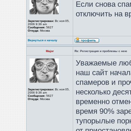
Если снова спа
отключить на в
Зарегистрирован:
Вс ноя 05,
2006 9:36 am
Сообщения:
5627
Откуда:
Москва
Вернуться к началу
Major
Re: Регистрация и проблемы с нею
Уважаемые люб
наш сайт начал
спамеров и про
Зарегистрирован:
Вс ноя 05,
несколько деся
2006 9:36 am
Сообщения:
5627
Откуда:
Москва
временно отмен
время 90% зар
тупорылые порн
от приостановл