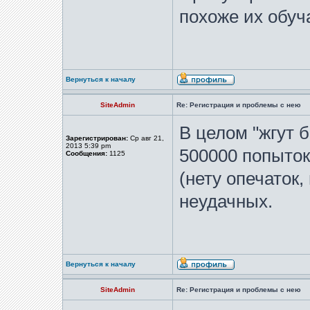
похоже их обу
Вернуться к началу
SiteAdmin
Re: Регистрация и проблемы с нею
В целом "жгут 
Зарегистрирован:
Ср авг 21,
2013 5:39 pm
500000 попыток
Сообщения:
1125
(нету опечаток,
неудачных.
Вернуться к началу
SiteAdmin
Re: Регистрация и проблемы с нею