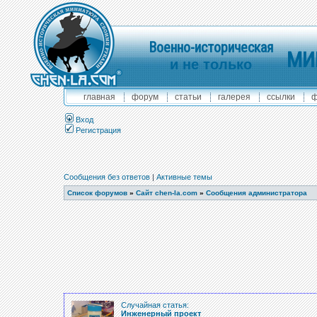
Военно-историческая
МИ
и не только
главная
форум
статьи
галерея
ссылки
ф
Вход
Регистрация
Сообщения без ответов
|
Активные темы
Список форумов
»
Сайт chen-la.com
»
Сообщения администратора
Случайная статья:
Инженерный проект