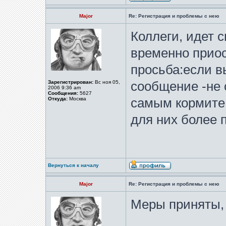
Major
Re: Регистрация и проблемы с нею
Коллеги, идет 
временно прио
просьба:если в
Зарегистрирован:
Вс ноя 05,
сообщение -не 
2006 9:36 am
Сообщения:
5627
Откуда:
Москва
самым кормите
для них более
Вернуться к началу
Major
Re: Регистрация и проблемы с нею
Меры приняты,