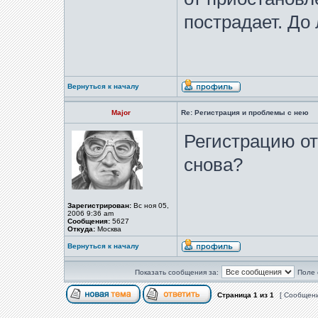
пострадает. До
Вернуться к началу
Major
Re: Регистрация и проблемы с нею
Регистрацию от
снова?
Зарегистрирован:
Вс ноя 05,
2006 9:36 am
Сообщения:
5627
Откуда:
Москва
Вернуться к началу
Показать сообщения за:
Поле 
Страница
1
из
1
[ Сообщени