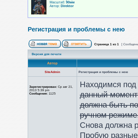
Масштаб:
90мм
Автор:
Direktor
Регистрация и проблемы с нею
Страница
1
из
1
[ Сообщени
Версия для печати
Автор
SiteAdmin
Регистрация и проблемы с нею
Находимся под
Зарегистрирован:
Ср авг 21,
2013 5:39 pm
данный момент
Сообщения:
1125
должна быть п
ручном режиме
Снова должна р
Пробую разные 