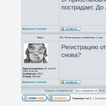
пострадает. До
Вернуться к началу
Major
Re: Регистрация и проблемы с нею
Регистрацию от
снова?
Зарегистрирован:
Вс ноя 05,
2006 9:36 am
Сообщения:
5627
Откуда:
Москва
Вернуться к началу
Показать сообщения за:
Поле 
Страница
1
из
1
[ Сообщени