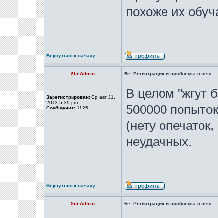
похоже их обу
Вернуться к началу
SiteAdmin
Re: Регистрация и проблемы с нею
В целом "жгут 
Зарегистрирован:
Ср авг 21,
2013 5:39 pm
500000 попыток
Сообщения:
1125
(нету опечаток,
неудачных.
Вернуться к началу
SiteAdmin
Re: Регистрация и проблемы с нею