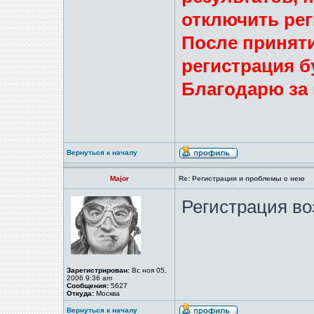
отключить ре
После принят
регистрация б
Благодарю за
Вернуться к началу
Major
Re: Регистрация и проблемы с нею
Регистрация во
Зарегистрирован:
Вс ноя 05,
2006 9:36 am
Сообщения:
5627
Откуда:
Москва
Вернуться к началу