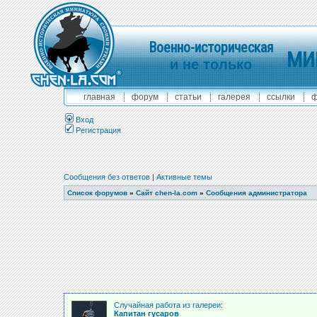
Военно-историческая
МИ
и не только
главная
форум
статьи
галерея
ссылки
ф
Вход
Регистрация
Сообщения без ответов
|
Активные темы
Список форумов
»
Сайт chen-la.com
»
Сообщения администратора
Случайная работа из галереи:
Капитан гусаров