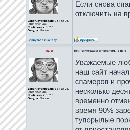
Если снова спа
отключить на в
Зарегистрирован:
Вс ноя 05,
2006 9:36 am
Сообщения:
5627
Откуда:
Москва
Вернуться к началу
Major
Re: Регистрация и проблемы с нею
Уважаемые люб
наш сайт начал
спамеров и про
Зарегистрирован:
Вс ноя 05,
несколько деся
2006 9:36 am
Сообщения:
5627
Откуда:
Москва
временно отмен
время 90% зар
тупорылые порн
от приостановл