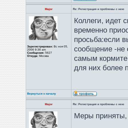
Major
Re: Регистрация и проблемы с нею
Коллеги, идет 
временно прио
просьба:если в
Зарегистрирован:
Вс ноя 05,
сообщение -не 
2006 9:36 am
Сообщения:
5627
Откуда:
Москва
самым кормите
для них более
Вернуться к началу
Major
Re: Регистрация и проблемы с нею
Меры приняты,