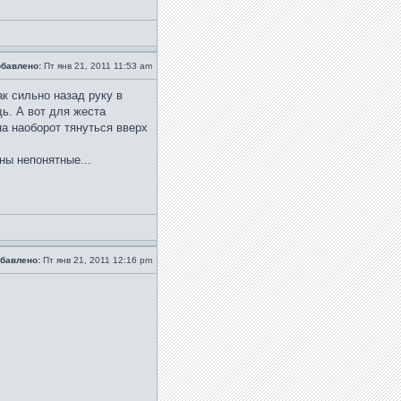
бавлено:
Пт янв 21, 2011 11:53 am
ак сильно назад руку в
ь. А вот для жеста
а наоборот тянуться вверх
ны непонятные...
бавлено:
Пт янв 21, 2011 12:16 pm