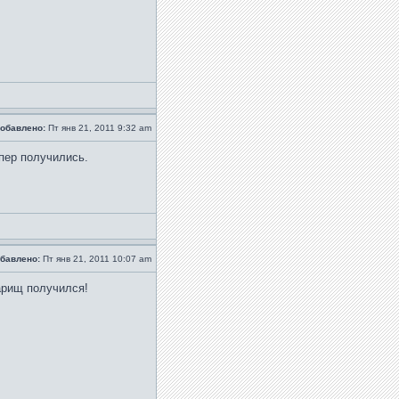
обавлено:
Пт янв 21, 2011 9:32 am
пер получились.
бавлено:
Пт янв 21, 2011 10:07 am
арищ получился!