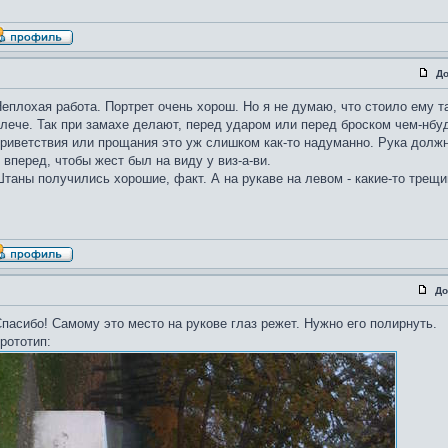
До
еплохая работа. Портрет очень хорош. Но я не думаю, что стоило ему т
лече. Так при замахе делают, перед ударом или перед броском чем-нбуд
риветствия или прощания это уж слишком как-то надуманно. Рука должн
 вперед, чтобы жест был на виду у виз-а-ви.
таны получились хорошие, факт. А на рукаве на левом - какие-то трещи
До
пасибо! Самому это место на рукове глаз режет. Нужно его полирнуть.
рототип: