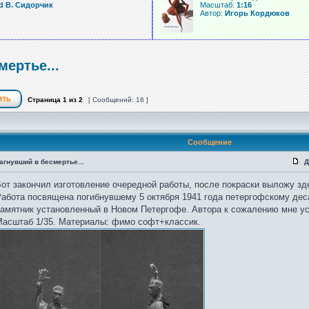
d В. Сидорчик
Масштаб:
1:16
Автор:
Игорь Кордюков
ертье...
Страница
1
из
2
[ Сообщений: 16 ]
Сообщение
агнувший в бесмертье...
Д
от закончил изготовление очередной работы, после покраски выложу зд
абота посвящена погибнувшему 5 октября 1941 года петергофскому деса
амятник установленный в Новом Петергофе. Автора к сожалению мне ус
асштаб 1/35. Материалы: фимо софт+классик.