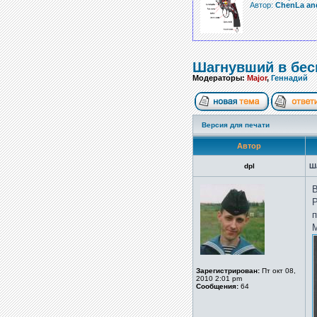
Автор:
ChenLa an
Шагнувший в бесм
Модераторы:
Major
,
Геннадий
Версия для печати
Автор
dpl
Ш
В
Р
п
М
Зарегистрирован:
Пт окт 08,
2010 2:01 pm
Сообщения:
64