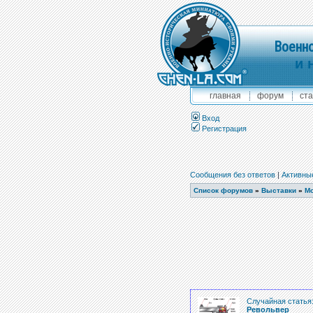
Военно
и 
главная
форум
ста
Вход
Регистрация
Сообщения без ответов
|
Активны
Список форумов
»
Выставки
»
Мо
Случайная статья
Револьвер