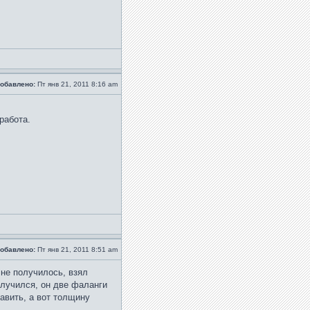
обавлено:
Пт янв 21, 2011 8:16 am
работа.
обавлено:
Пт янв 21, 2011 8:51 am
не получилось, взял
олучился, он две фаланги
равить, а вот толщину