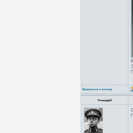
К
Э
П
Вернуться к началу
Геннадий
О
П