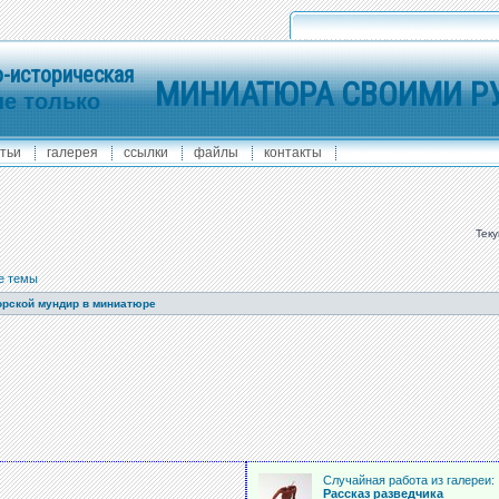
-историческая
МИНИАТЮРА СВОИМИ Р
не только
тьи
галерея
ссылки
файлы
контакты
Теку
е темы
рской мундир в миниатюре
:
Случайная работа из галереи:
Рассказ разведчика