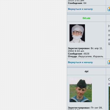
2010 2:01 pm
Сообщения:
64
Вернуться к началу
DrLutz
Н
п
п
и
Ш
Зарегистрирован:
Вс апр 11,
2004 9:33 am
Сообщения:
4926
Откуда:
Иерусалим, Израиль
Вернуться к началу
dpl
С
п
Зарегистрирован:
Пт окт 08,