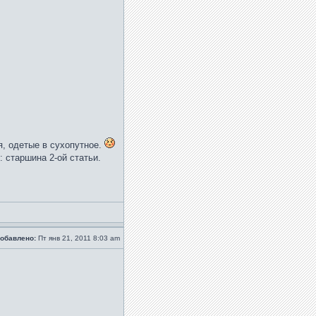
ря, одетые в сухопутное.
 старшина 2-ой статьи.
обавлено:
Пт янв 21, 2011 8:03 am