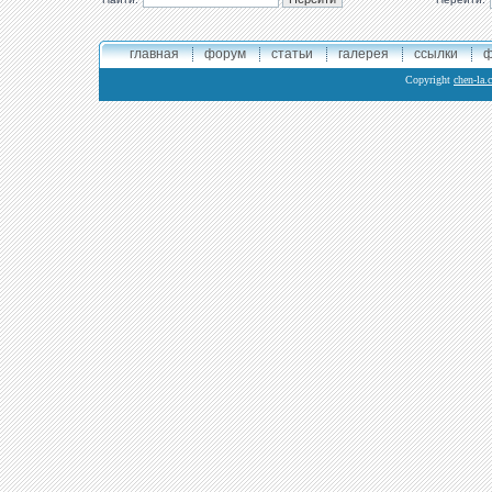
главная
форум
статьи
галерея
ссылки
ф
Copyright
chen-la.