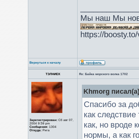
_____________
Мы наш Мы нов
https://boosty.t
Вернуться к началу
ТЭЛНИЕК
Re: Байка морского волка 1702
Khmorg писал(а)
Спасибо за до
как следствие т
Зарегистрирован:
Сб авг 07,
как, но вроде 
2004 9:59 pm
Сообщения:
1304
Откуда:
Рига
нормы, а как г