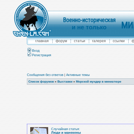
Военно-историческая
МИ
и не только
главная
форум
статьи
галерея
ссылки
ф
Вход
Регистрация
Сообщения без ответов
|
Активные темы
Список форумов
»
Выставки
»
Морской мундир в миниатюре
Случайная статья:
Люди и манекены