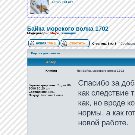
Автор:
DrLutz
Байка морского волка 1702
Модераторы:
Major
,
Геннадий
Страница
3
из
3
[ Сообщени
Версия для печати
Автор
Khmorg
Re: Байка морского волка 1702
Спасибо за доб
Зарегистрирован:
Ср дек 06,
2006 10:20 am
как следствие т
Сообщения:
3851
Откуда:
Россия г.Пенза
как, но вроде к
нормы, а как го
новой работе.