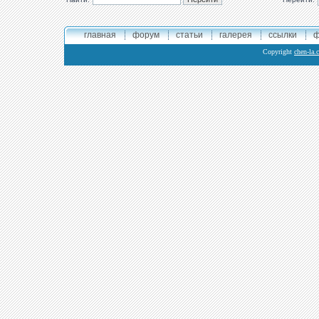
главная
форум
статьи
галерея
ссылки
ф
Copyright
chen-la.