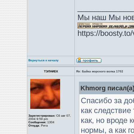
_____________
Мы наш Мы нов
https://boosty.t
Вернуться к началу
ТЭЛНИЕК
Re: Байка морского волка 1702
Khmorg писал(а)
Спасибо за до
как следствие т
Зарегистрирован:
Сб авг 07,
как, но вроде 
2004 9:59 pm
Сообщения:
1304
Откуда:
Рига
нормы, а как г