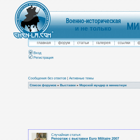
Военно-историческая
МИ
и не только
главная
форум
статьи
галерея
ссылки
ф
Вход
Регистрация
Сообщения без ответов
|
Активные темы
Список форумов
»
Выставки
»
Морской мундир в миниатюре
Случайная статья:
Репортаж с выставки Euro Militaire 2007