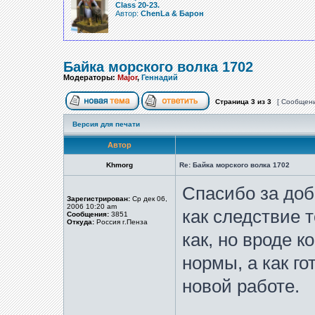
Class 20-23.
Автор:
ChenLa & Барон
Байка морского волка 1702
Модераторы:
Major
,
Геннадий
Страница
3
из
3
[ Сообщени
Версия для печати
Автор
Khmorg
Re: Байка морского волка 1702
Спасибо за доб
Зарегистрирован:
Ср дек 06,
2006 10:20 am
как следствие т
Сообщения:
3851
Откуда:
Россия г.Пенза
как, но вроде к
нормы, а как го
новой работе.