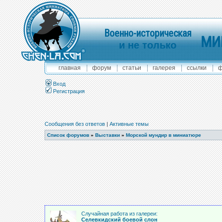
Военно-историческая
МИ
и не только
главная
форум
статьи
галерея
ссылки
ф
Вход
Регистрация
Сообщения без ответов
|
Активные темы
Список форумов
»
Выставки
»
Морской мундир в миниатюре
Случайная работа из галереи:
Селевкидский боевой слон