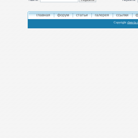
главная
форум
статьи
галерея
ссылки
ф
Copyright
chen-la.