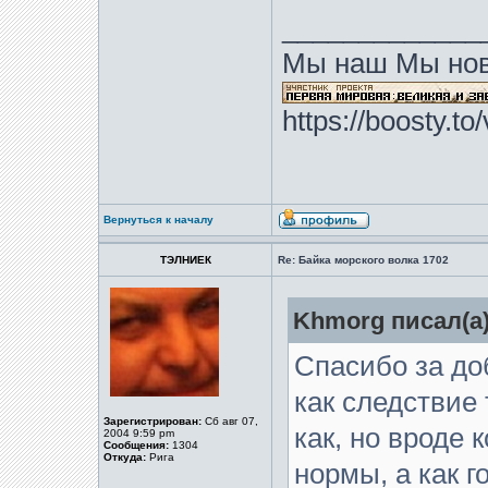
_____________
Мы наш Мы нов
https://boosty.t
Вернуться к началу
ТЭЛНИЕК
Re: Байка морского волка 1702
Khmorg писал(а)
Спасибо за до
как следствие т
Зарегистрирован:
Сб авг 07,
как, но вроде 
2004 9:59 pm
Сообщения:
1304
Откуда:
Рига
нормы, а как г