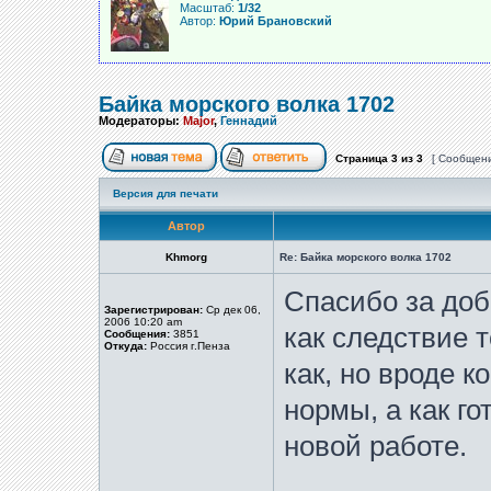
Масштаб:
1/32
Автор:
Юрий Брановский
Байка морского волка 1702
Модераторы:
Major
,
Геннадий
Страница
3
из
3
[ Сообщени
Версия для печати
Автор
Khmorg
Re: Байка морского волка 1702
Спасибо за доб
Зарегистрирован:
Ср дек 06,
2006 10:20 am
как следствие т
Сообщения:
3851
Откуда:
Россия г.Пенза
как, но вроде к
нормы, а как го
новой работе.