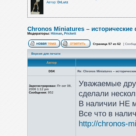
Автор:
DrLutz
Chronos Miniatures – исторические
Модераторы:
Hitman
,
Prickett
Страница
57
из
62
[ Сообще
Версия для печати
Автор
DSK
Re: Chronos Miniatures – историческ
Уважаемые друз
Зарегистрирован:
Пт окт 06,
2006 1:12 pm
сделали нескол
Сообщения:
952
В наличии НЕ мн
Все что в нали
http://chronos-m