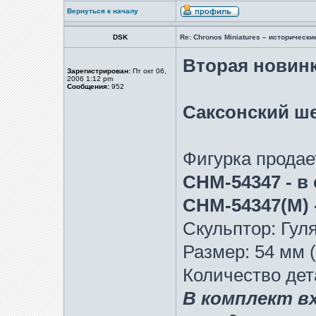
Вернуться к началу
DSK
Re: Chronos Miniatures – историческ
Вторая новинк
Зарегистрирован:
Пт окт 06,
2006 1:12 pm
Сообщения:
952
Саксонский шев
Фигурка продае
CHM-54347 - в
CHM-54347(M) 
Скульптор: Гул
Размер: 54 мм (
Количество дет
В комплект в