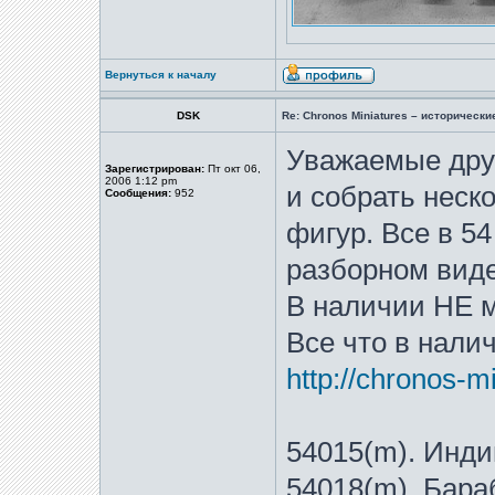
Вернуться к началу
DSK
Re: Chronos Miniatures – историческ
Уважаемые друз
Зарегистрирован:
Пт окт 06,
2006 1:12 pm
и собрать неск
Сообщения:
952
фигур. Все в 54
разборном виде
В наличии НЕ мн
Все что в нали
http://chronos-m
54015(m). Инди
54018(m). Бара