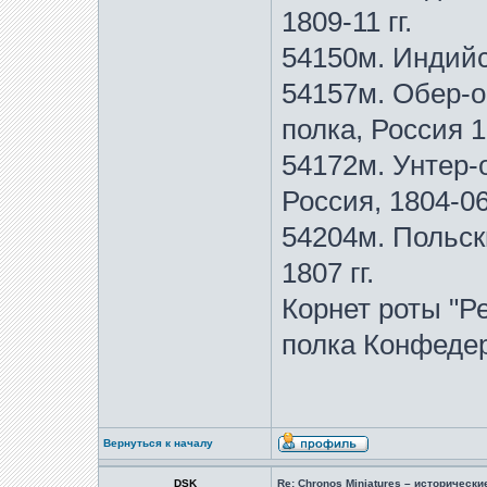
1809-11 гг.
54150м. Индийс
54157м. Обер-о
полка, Россия 1
54172м. Унтер-
Россия, 1804-06 
54204м. Польск
1807 гг.
Корнет роты "Ре
полка Конфедер
Вернуться к началу
DSK
Re: Chronos Miniatures – историческ