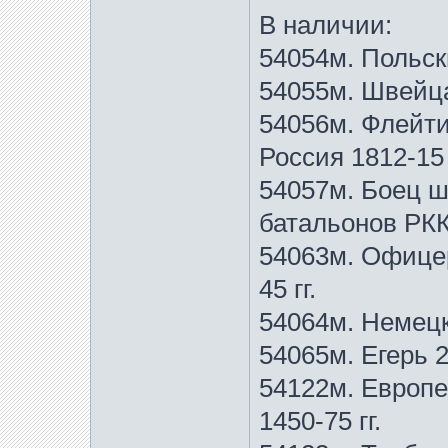
В наличии:
54054м. Польски
54055м. Швейца
54056м. Флейти
Россия 1812-15 
54057м. Боец 
батальонов РККА
54063м. Офицер
45 гг.
54064м. Немецки
54065м. Егерь 2
54122м. Европе
1450-75 гг.