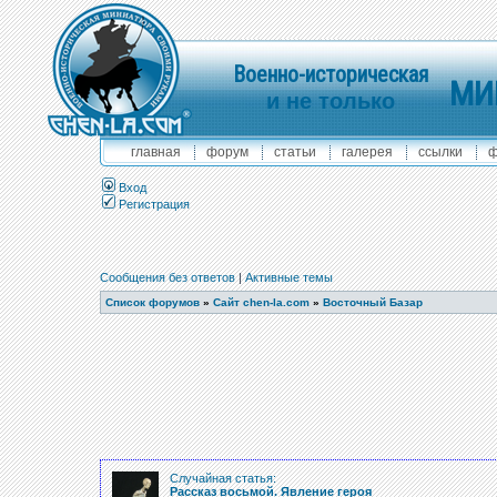
Военно-историческая
МИ
и не только
главная
форум
статьи
галерея
ссылки
ф
Вход
Регистрация
Сообщения без ответов
|
Активные темы
Список форумов
»
Сайт chen-la.com
»
Восточный Базар
Случайная статья:
Рассказ восьмой. Явление героя