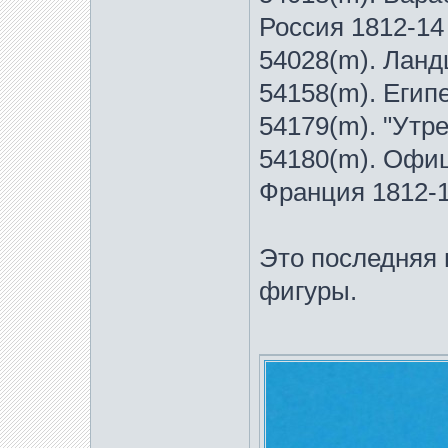
Россия 1812-14
54028(m). Ланд
54158(m). Егип
54179(m). "Утр
54180(m). Офиц
Франция 1812-
Это последняя
фигуры.