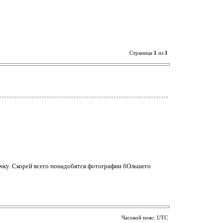
Страница
1
из
1
личку. Скорей всего понадобятся фотографии бОльшего
Часовой пояс: UTC