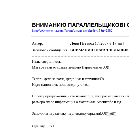
ВНИМАНИЮ ПАРАЛЛЕЛЬЩИКОВ! О
http://www.chen-la.com/forum/viewtopic.php?f=15&t=2382
Автор:
Локи
[ Вт июл 17, 2007 8:17 am ]
Заголовок сообщения:
ВНИМАНИЮ ПАРАЛЛЕЛЬЩИКОВ
Итак, свершилось.
Мы все таки открыли галерею Параллельки :О))
Теперь дело за вами, дядюшки и тетушки:О)
Надо наполнять новосозданую то...
Посему предложение - кто из авторов, уже размещавших св
размера плюс информация о материале, масштабе и т.д.
Заполним паралельку перпендикулярками!:О))))))))))
Страница
1
из
1