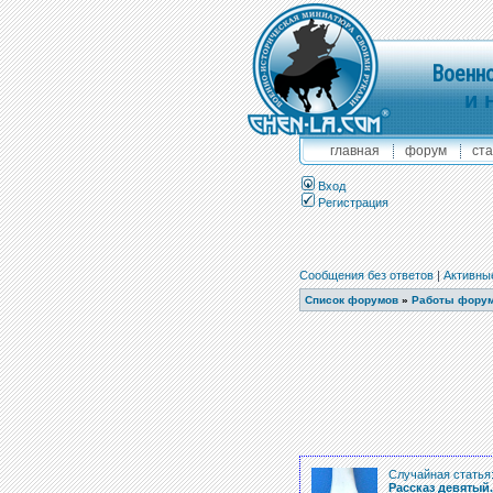
Военно
и 
главная
форум
ста
Вход
Регистрация
Сообщения без ответов
|
Активны
Список форумов
»
Работы фору
Случайная статья
Рассказ девятый