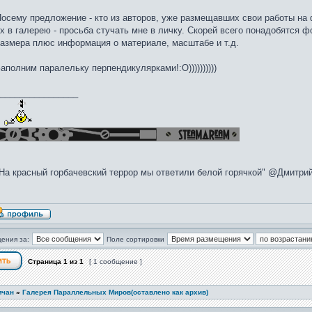
осему предложение - кто из авторов, уже размещавших свои работы на 
х в галерею - просьба стучать мне в личку. Скорей всего понадобятся
азмера плюс информация о материале, масштабе и т.д.
аполним паралельку перпендикулярками!:О))))))))))
________________
На красный горбачевский террор мы ответили белой горячкой" @Дмитри
ения за:
Поле сортировки
Страница
1
из
1
[ 1 сообщение ]
мчан
»
Галерея Параллельных Миров(оставлено как архив)