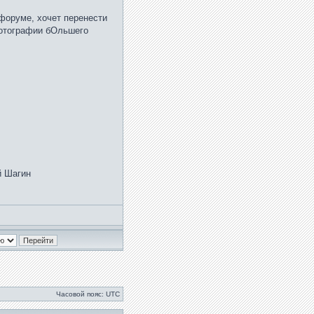
форуме, хочет перенести
 фотографии бОльшего
й Шагин
Часовой пояс: UTC