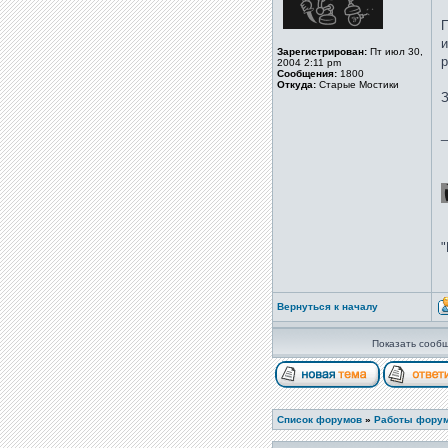
П
и
Зарегистрирован:
Пт июл 30,
р
2004 2:11 pm
Сообщения:
1800
Откуда:
Старые Мостики
З
_
"
Вернуться к началу
Показать сообщ
Список форумов
»
Работы фору