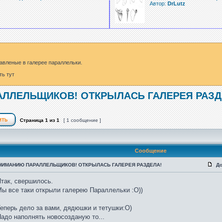
Автор:
DrLutz
авленые в галерее параллельки.
ть тут
ЛЛЕЛЬЩИКОВ! ОТКРЫЛАСЬ ГАЛЕРЕЯ РАЗД
Страница
1
из
1
[ 1 сообщение ]
Сообщение
НИМАНИЮ ПАРАЛЛЕЛЬЩИКОВ! ОТКРЫЛАСЬ ГАЛЕРЕЯ РАЗДЕЛА!
До
так, свершилось.
ы все таки открыли галерею Параллельки :О))
еперь дело за вами, дядюшки и тетушки:О)
адо наполнять новосозданую то...