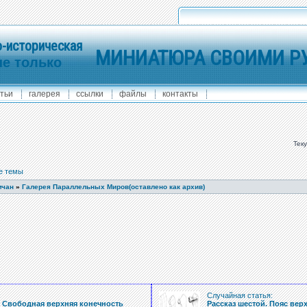
-историческая
МИНИАТЮРА СВОИМИ Р
не только
тьи
галерея
ссылки
файлы
контакты
Тек
е темы
мчан
»
Галерея Параллельных Миров(оставлено как архив)
:
Случайная статья:
. Свободная верхняя конечность
Рассказ шестой. Пояс вер