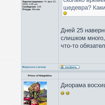
Зарегистрирован:
Чт фев 10,
2005 1:06 am
шедевра? Как
Сообщения:
145
Откуда:
Москва
Дней 25 наверн
слишком много,
что-то обязател
Вернуться к началу
Prince of Hobgoblins
Диорама восхи