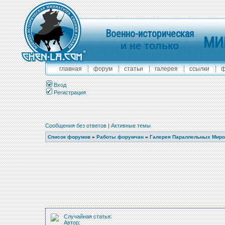
Военно-историческая
МИ
и не только
главная
форум
статьи
галерея
ссылки
ф
Вход
Регистрация
Сообщения без ответов
|
Активные темы
Список форумов
»
Работы форумчан
»
Галерея Параллельных Миров
Случайная статья:
Автор: