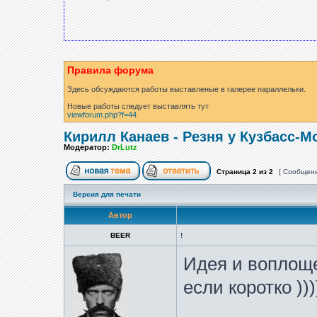
Правила форума
Здесь обсуждаются работы выставленые в галерее параллельки.
Новые работы следует выставлять тут
viewforum.php?f=44
Кирилл Канаев - Резня у Кузбасс-М
Модератор:
DrLutz
Страница
2
из
2
[ Сообщени
Версия для печати
Автор
BEER
!
Идея и воплоще
если коротко )))