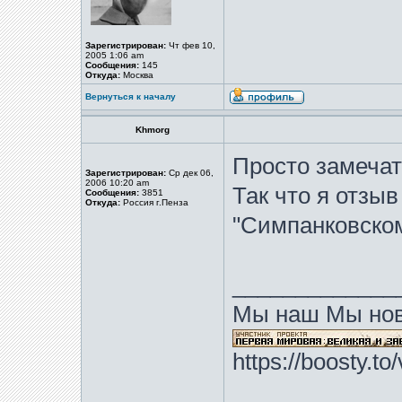
Зарегистрирован:
Чт фев 10,
2005 1:06 am
Сообщения:
145
Откуда:
Москва
Вернуться к началу
Khmorg
Просто замечат
Зарегистрирован:
Ср дек 06,
2006 10:20 am
Так что я отзыв
Сообщения:
3851
Откуда:
Россия г.Пенза
"Симпанковском
_____________
Мы наш Мы нов
https://boosty.t