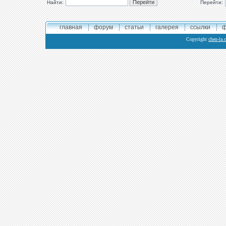
Найти:
Перейти:
главная
форум
статьи
галерея
ссылки
ф
Copyright
chen-la.