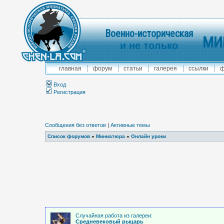
Военно-историческая
МИ
и не только
главная
форум
статьи
галерея
ссылки
ф
Вход
Регистрация
Сообщения без ответов
|
Активные темы
Список форумов
»
Миниатюра
»
Онлайн уроки
Случайная работа из галереи:
Средневековый рыцарь