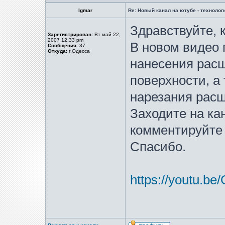
Igmar
Re: Новый канал на ютубе - технологи
Здравствуйте, 
Зарегистрирован:
Вт май 22,
2007 12:33 pm
В новом видео
Сообщения:
37
Откуда:
г.Одесса
нанесения расш
поверхности, а
нарезания расш
Заходите на ка
комментируйте 
Спасибо.
https://youtu.