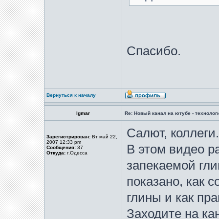
Спасибо.
Вернуться к началу
Igmar
Re: Новый канал на ютубе - технологи
Салют, коллеги.
Зарегистрирован:
Вт май 22,
2007 12:33 pm
В этом видео р
Сообщения:
37
Откуда:
г.Одесса
запекаемой гли
показано, как с
глины и как пра
Заходите на ка