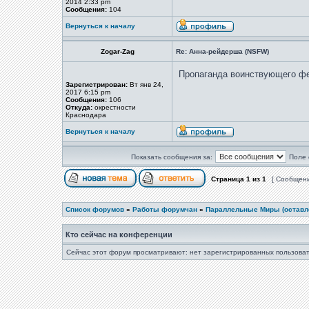
2014 2:33 pm
Сообщения:
104
Вернуться к началу
Zogar-Zag
Re: Анна-рейдерша (NSFW)
Пропаганда воинствующего фе
Зарегистрирован:
Вт янв 24,
2017 6:15 pm
Сообщения:
106
Откуда:
окрестности
Краснодара
Вернуться к началу
Показать сообщения за:
Поле 
Страница
1
из
1
[ Сообщени
Список форумов
»
Работы форумчан
»
Параллельные Миры (оставле
Кто сейчас на конференции
Сейчас этот форум просматривают: нет зарегистрированных пользоват