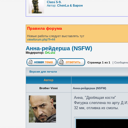
Class 5-9.
Автор:
ChenLa & Барон
Правила форума
Новые работы следует выставлять тут
viewforum.php?f=44
Анна-рейдерша (NSFW)
Модератор:
DrLutz
Страница
1
из
1
[ Сообщени
Версия для печати
Автор
Brother Vinni
Анна-рейдерша (NSFW)
Анна, "Дробящая кости"
Фигурка слеплена по арту Д.И
32 мм, отливка из смолы.