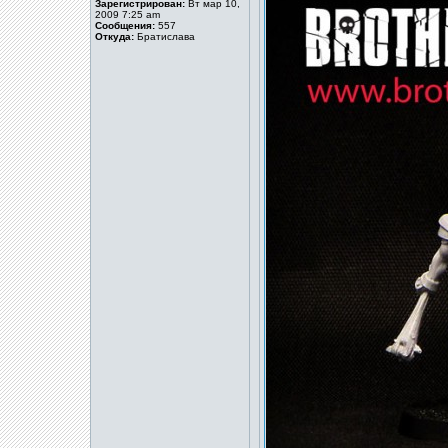
Зарегистрирован:
Вт мар 10,
2009 7:25 am
Сообщения:
557
Откуда:
Братислава