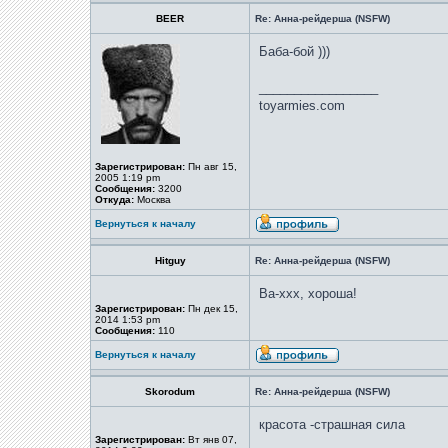
BEER
Re: Анна-рейдерша (NSFW)
Баба-бой )))
_________________
toyarmies.com
Зарегистрирован:
Пн авг 15,
2005 1:19 pm
Сообщения:
3200
Откуда:
Москва
Вернуться к началу
Hitguy
Re: Анна-рейдерша (NSFW)
Ва-ххх, хороша!
Зарегистрирован:
Пн дек 15,
2014 1:53 pm
Сообщения:
110
Вернуться к началу
Skorodum
Re: Анна-рейдерша (NSFW)
красота -страшная сила
Зарегистрирован:
Вт янв 07,