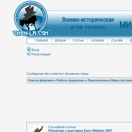
Военно-историческая
МИ
и не только
главная
форум
статьи
галерея
ссылки
ф
Вход
Регистрация
Сообщения без ответов
|
Активные темы
Список форумов
»
Работы форумчан
»
Параллельные Миры (оставле
Случайная статья:
Репортаж с выставки Euro Militaire 2007