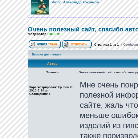
Автор:
Александр Хохряков
Очень полезный сайт, спасибо авт
Модератор:
DrLutz
Страница
1
из
1
[ Сообщени
Версия для печати
Автор
Susanin
Очень полезный сайт, спасибо автор
Мне очень понр
Зарегистрирован:
Ср фев 10,
2010 9:34 am
полезной инфо
Сообщения:
4
сайте, жаль чт
меньше ошибок,
изделий из гип
также производ