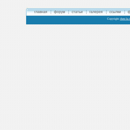
главная
форум
статьи
галерея
ссылки
ф
Copyright
chen-la.