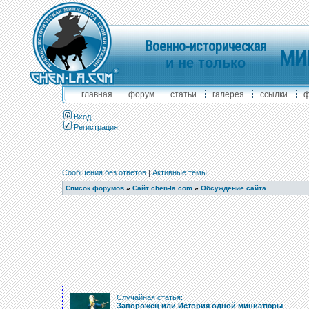
Военно-историческая
МИ
и не только
главная
форум
статьи
галерея
ссылки
ф
Вход
Регистрация
Сообщения без ответов
|
Активные темы
Список форумов
»
Сайт chen-la.com
»
Обсуждение сайта
Случайная статья:
Запорожец или История одной миниатюры