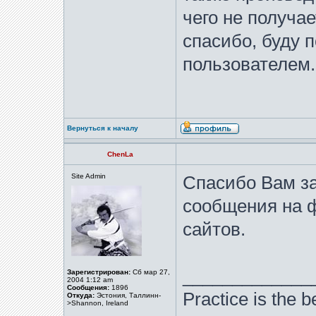
чего не получа
спасибо, буду 
пользователем.
Вернуться к началу
ChenLa
Site Admin
Спасибо Вам за
сообщения на 
сайтов.
_____________
Зарегистрирован:
Сб мар 27,
2004 1:12 am
Сообщения:
1896
Practice is the b
Откуда:
Эстония, Таллинн-
>Shannon, Ireland