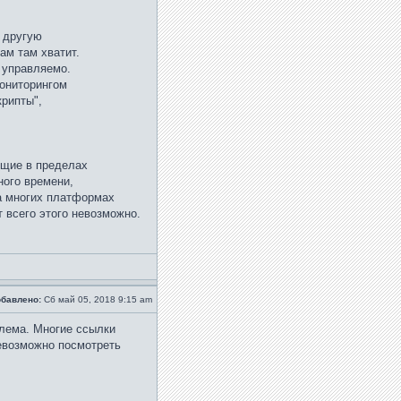
а другую
ам там хватит.
 управляемо.
мониторингом
крипты",
ящие в пределах
ного времени,
на многих платформах
т всего этого невозможно.
бавлено:
Сб май 05, 2018 9:15 am
лема. Многие ссылки
евозможно посмотреть