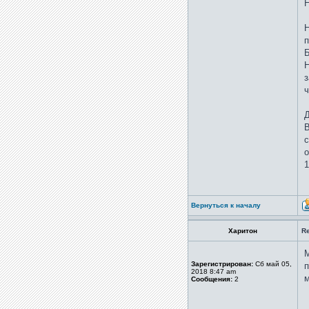
Н
Н
п
Б
Н
з
ч
Д
В
с
о
1
Вернуться к началу
Харитон
R
М
Зарегистрирован:
Сб май 05,
п
2018 8:47 am
м
Сообщения:
2