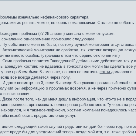
роблемы изначально нефинансового характера.
еньгами их решить можно, но очень немаленькими. Столько не собрать.
оследняя проблема (27-28 апреля) совпала с моим отпуском.
К сожалению одновременно произошло следующее:
. Ну собственно меня не было, поэтому ручной мониторинг отсутствовал
. Автоматический мониторинг не сработал, т.к. хостинг возвращал всяку
игню вместо ошибок. (страницы о том что сервис отключён итп)
. Сама проблема является "наведенной" дебильными действиями тех у к
ы арендуем хостинг, не вдаваясь в тонкости они могли бы сделать всё 
 у нас проблем было бы меньше, но пока не платишь
сотни
долларов в
есяц всё всегда делается через попу.
. И даже несмотря на 3, если бы везде был указан правильный email я, 
олучил бы информацию о проблемах вовремя, а не через примерно сутк
х возникновения.
. Даже после того, как до меня дошла информация, что что-то не в поря
 мне пришлось организовать полноценное рабочее место "у чёрта на рога
 находился, и я таки-всё-пофиксил, хостинг компании понадобилось часо
тобы возобновить предоставление услуг.
 целом следующий такой случай представится дай бог через год, почто
дрес вроде бы для уведомлений теперь везде мой итп, т.е. теже грабли 