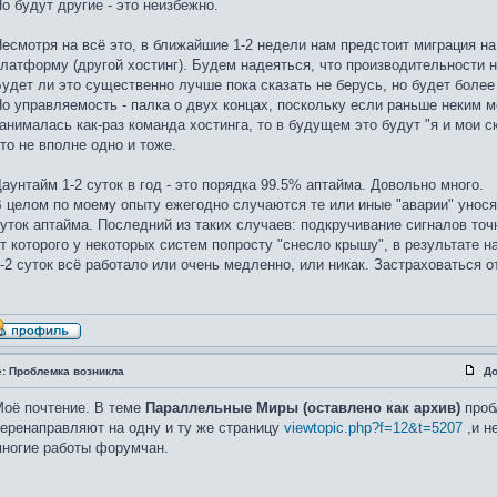
о будут другие - это неизбежно.
есмотря на всё это, в ближайшие 1-2 недели нам предстоит миграция н
латформу (другой хостинг). Будем надеяться, что производительности н
удет ли это существенно лучше пока сказать не берусь, но будет более
о управляемость - палка о двух концах, поскольку если раньше неким 
анималась как-раз команда хостинга, то в будущем это будут "я и мои с
то не вполне одно и тоже.
аунтайм 1-2 суток в год - это порядка 99.5% аптайма. Довольно много.
 целом по моему опыту ежегодно случаются те или иные "аварии" унос
уток аптайма. Последний из таких случаев: подкручивание сигналов точ
т которого у некоторых систем попросту "снесло крышу", в результате 
-2 суток всё работало или очень медленно, или никак. Застраховаться о
e: Проблемка возникла
До
оё почтение. В теме
Параллельные Миры (оставлено как архив)
проб
еренаправляют на одну и ту же страницу
viewtopic.php?f=12&t=5207
,и н
ногие работы форумчан.