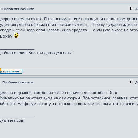
e: Проблемка возникла
Д
оброго времени суток. Я так понимаю, сайт находится на платном доме
удем регулярно сбрасываться некоей суммой.... Прошу сударей админов
оводу и если надо организовать сбор средств.... а мы (кто вырос на эт
сможем
________________
а благословят Вас три драгоценности!
e: Проблемка возникла
Д
ело не в домене, тем более что он оплачен до сентября 15-го.
ормально не работает вход на сам форум. Все остальное, главная, стать
аботают. На форум захожу, но только по ссылкам на темы что сохранил
________________
oyarmies.com