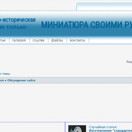
-историческая
МИНИАТЮРА СВОИМИ Р
не только
тьи
галерея
ссылки
файлы
контакты
Тек
е темы
com
»
Обсуждение сайта
Случайная статья:
Изготовление "стандартн