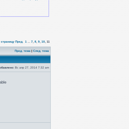
 страницу
Пред.
1
...
7
,
8
,
9
,
10
,
11
Пред. тема
|
След. тема
обавлено:
Вс апр 27, 2014 7:32 am
able