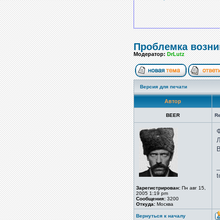
Проблемка возни
Модератор:
DrLutz
Версия для печати
Автор
BEER
R
Ф
Л
В
_
t
Зарегистрирован:
Пн авг 15,
2005 1:19 pm
Сообщения:
3200
Откуда:
Москва
Вернуться к началу