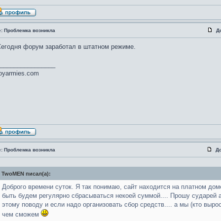
e: Проблемка возникла
Д
егодня форум заработал в штатном режиме.
________________
oyarmies.com
e: Проблемка возникла
Д
TwoMEN писал(а):
Доброго времени суток. Я так понимаю, сайт находится на платном дом
быть будем регулярно сбрасываться некоей суммой.... Прошу сударей 
этому поводу и если надо организовать сбор средств.... а мы (кто выро
чем сможем