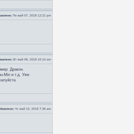
авлено:
Пн май 07, 2018 12:21 pm
бавлено:
Вт май 08, 2018 10:14 am
мер: Дракон.
u-Min и т.д. Уже
жалуйста.
обавлено:
Чт май 10, 2018 7:36 am