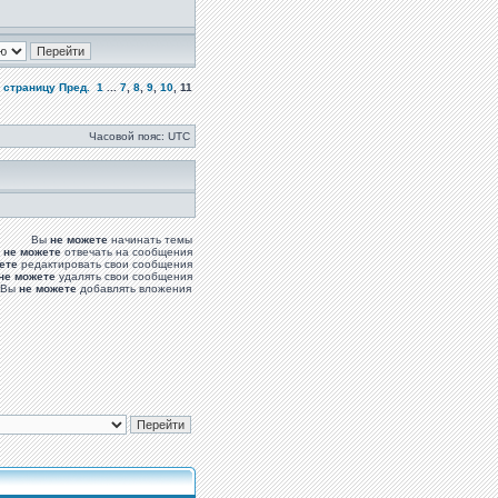
 страницу
Пред.
1
...
7
,
8
,
9
,
10
,
11
Часовой пояс: UTC
Вы
не можете
начинать темы
ы
не можете
отвечать на сообщения
ете
редактировать свои сообщения
не можете
удалять свои сообщения
Вы
не можете
добавлять вложения