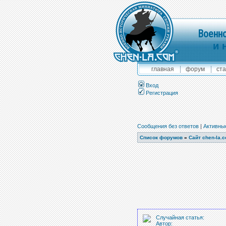
Военно
и 
главная
форум
ста
Вход
Регистрация
Сообщения без ответов
|
Активны
Список форумов
»
Сайт chen-la.
Случайная статья:
Автор: