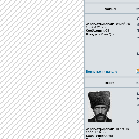
TwoMEN
R
Д
Зарегистрирован:
Вт май 26,
б
2009 4:21 am
п
Сообщения:
68
Откуда:
г.Улан-Удэ
_
Д
Вернуться к началу
BEER
R
Д
Н
р
_
t
Зарегистрирован:
Пн авг 15,
2005 1:19 pm
Сообщения:
3200