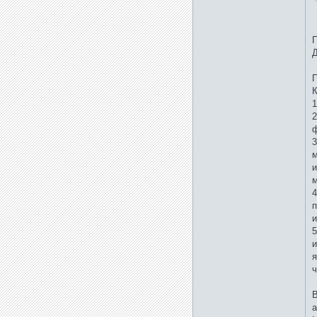
П
Д
П
1
2
ф
3
м
и
м
4
п
и
5
и
я
ч
В
а