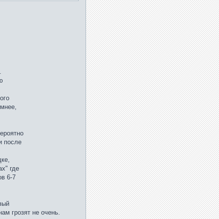
.
ю
ого
умнее,
вероятно
и после
дке,
х" где
в 6-7
вый
нам грозят не очень.