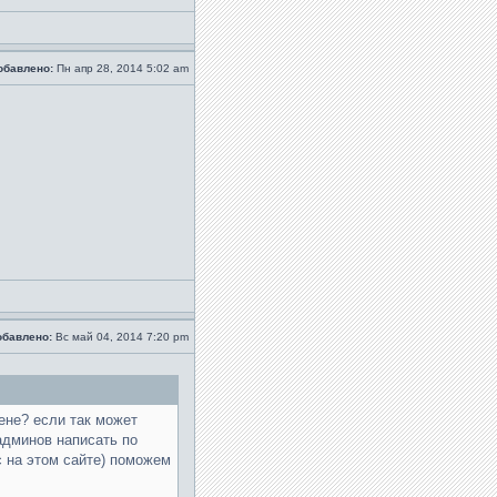
обавлено:
Пн апр 28, 2014 5:02 am
обавлено:
Вс май 04, 2014 7:20 pm
ене? если так может
админов написать по
с на этом сайте) поможем