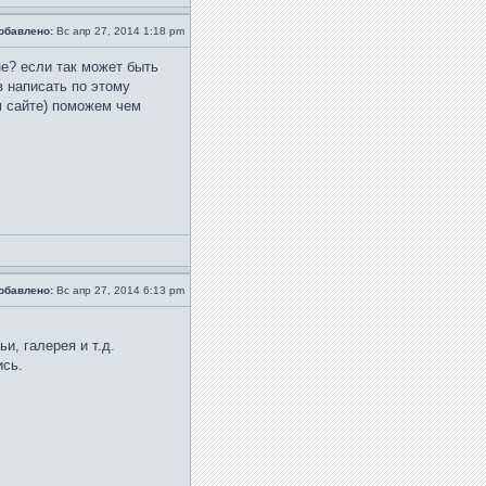
обавлено:
Вс апр 27, 2014 1:18 pm
не? если так может быть
 написать по этому
ом сайте) поможем чем
обавлено:
Вс апр 27, 2014 6:13 pm
и, галерея и т.д.
ись.