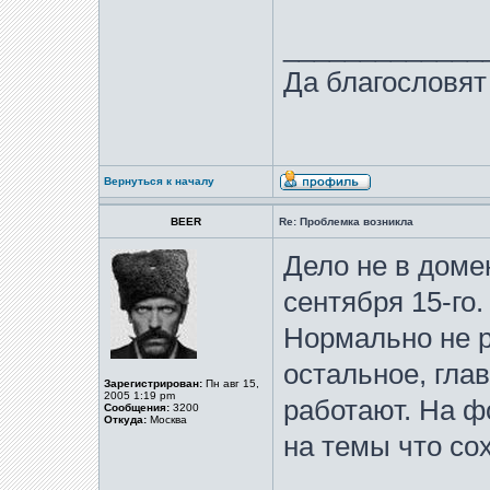
_____________
Да благословят
Вернуться к началу
BEER
Re: Проблемка возникла
Дело не в доме
сентября 15-го.
Нормально не р
остальное, глав
Зарегистрирован:
Пн авг 15,
2005 1:19 pm
работают. На ф
Сообщения:
3200
Откуда:
Москва
на темы что со