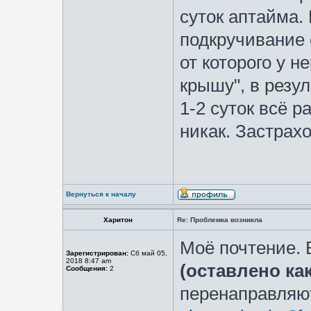
суток аптайма.
подкручивание 
от которого у н
крышу", в резу
1-2 суток всё 
никак. Застрахо
Вернуться к началу
Харитон
Re: Проблемка возникла
Моё почтение. 
Зарегистрирован:
Сб май 05,
2018 8:47 am
(оставлено ка
Сообщения:
2
перенаправляют