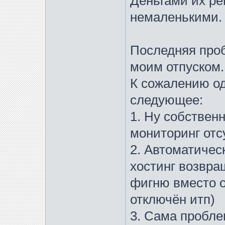
Деньгами их ре
немаленькими. 
Последняя проб
моим отпуском.
К сожалению о
следующее:
1. Ну собствен
мониторинг отс
2. Автоматическ
хостинг возвра
фигню вместо о
отключён итп)
3. Сама пробле