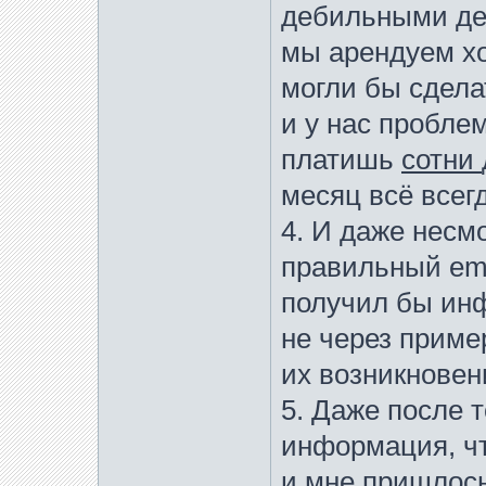
дебильными дей
мы арендуем хо
могли бы сдела
и у нас пробле
платишь
сотни
месяц всё всегд
4. И даже несмо
правильный ema
получил бы ин
не через приме
их возникновен
5. Даже после т
информация, чт
и мне пришлось