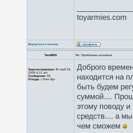
_____________
toyarmies.com
Вернуться к началу
TwoMEN
Re: Проблемка возникла
Доброго времен
Зарегистрирован:
Вт май 26,
2009 4:21 am
находится на п
Сообщения:
68
Откуда:
г.Улан-Удэ
быть будем рег
суммой.... Про
этому поводу и
средств.... а м
чем сможем