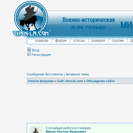
Военно-историческая
МИ
и не только
главная
форум
статьи
галерея
ссылки
ф
Вход
Регистрация
Сообщения без ответов
|
Активные темы
Список форумов
»
Сайт chen-la.com
»
Обсуждение сайта
Случайная работа из галереи:
Махно Нестор Иванович