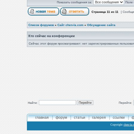
Показать сообщения за:
Поле 
Страница
11
из
11
[ Сообще
Список форумов
»
Сайт chen-la.com
»
Обсуждение сайта
Кто сейчас на конференции
Сейчас этот форум просматривают: нет зарегистрированных пользоват
Найти:
Перейти:
главная
форум
статьи
галерея
ссылки
ф
Copyright
chen-la.