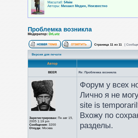
Масштаб:
54мм
Авторы:
Михаил Медин, Неизвестно
Проблемка возникла
Модератор:
DrLutz
Страница
11
из
11
[ Сообще
Версия для печати
Автор
BEER
Re: Проблемка возникла
Форум у всех н
Лично я не мог
site is temporari
Вхожу по сохр
Зарегистрирован:
Пн авг 15,
2005 1:19 pm
разделы.
Сообщения:
3200
Откуда:
Москва