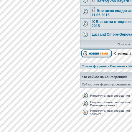
Herzog von Bayern 
Выставка солдатико
11.05.2015
IX Выставка стендовог
2015
Luci and Ombre-Genova
Показать 
Страница
1
Список форумов
»
Выставки
»
Ин
Кто сейчас на конференции
Сейчас этот форум просматривают
Непрочитанные сообщения
Непрочитанные сообщения [
Популярная тема ]
Непрочитанные сообщения [
закрыта ]