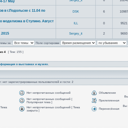
Sergey_it
6
1024
14-17 May
в в г.Подольске с 11.04 по
DSK
6
1098
о моделизма в Ступино. Август
ILL
0
9521
 2015
Sergey_it
2
9693
темы за:
Поле сортировки
из
4
[ Тем: 155 ]
формация о выставках и музеях.
: нет зарегистрированных пользователей и гости: 2
Нет непрочитанных сообщений
Объявление
В
Нет непрочитанных сообщений [
Прилепленная
Популярная тема ]
Вы
 Тема
Нет непрочитанных сообщений [ Тема
Перенесённая
закрыта ]