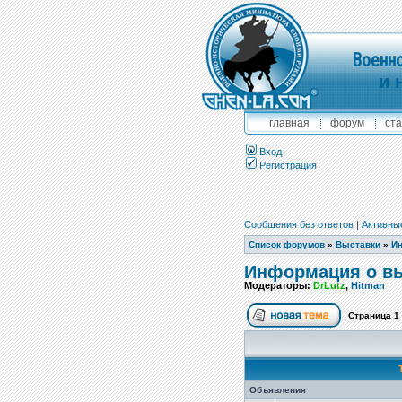
Военно
и 
главная
форум
ста
Вход
Регистрация
Сообщения без ответов
|
Активны
Список форумов
»
Выставки
»
Ин
Информация о вы
Модераторы:
DrLutz
,
Hitman
Страница
1
Объявления