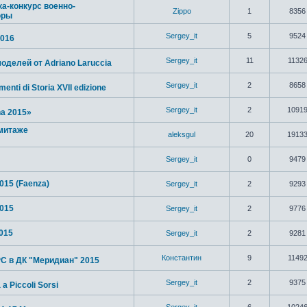
а-конкурс военно-
Zippo
1
8356
юры
Sergey_it
5
9524
2016
Sergey_it
11
1132
оделей от Adriano Laruccia
Sergey_it
2
8658
enti di Storia XVII edizione
Sergey_it
2
1091
a 2015»
митаже
aleksgul
20
1913
Sergey_it
0
9479
2015 (Faenza)
Sergey_it
2
9293
015
Sergey_it
2
9776
2015
Sergey_it
2
9281
Константин
9
1149
 в ДК "Меридиан" 2015
Sergey_it
2
9375
 a Piccoli Sorsi