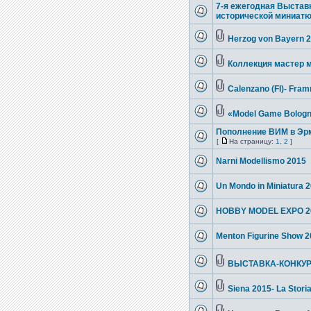
7-я ежегодная Выставк
исторической миниат
Herzog von Bayern 
Коллекция мастер м
Calenzano (FI)- Framm
«Model Game Bologn
Пополнение ВИМ в Эр
[
На страницу:
1
,
2
]
Narni Modellismo 2015
Un Mondo in Miniatura 
HOBBY MODEL EXPO 2
Menton Figurine Show 
ВЫСТАВКА-КОНКУРС
Siena 2015- La Storia