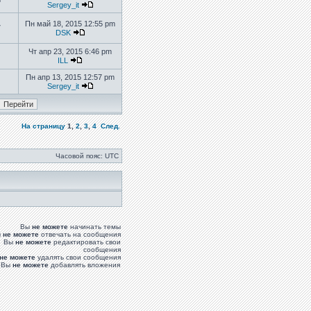
6
Sergey_it
Пн май 18, 2015 12:55 pm
7
DSK
Чт апр 23, 2015 6:46 pm
ILL
Пн апр 13, 2015 12:57 pm
Sergey_it
На страницу
1
,
2
,
3
,
4
След.
Часовой пояс: UTC
Вы
не можете
начинать темы
ы
не можете
отвечать на сообщения
Вы
не можете
редактировать свои
сообщения
не можете
удалять свои сообщения
Вы
не можете
добавлять вложения