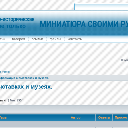
-историческая
МИНИАТЮРА СВОИМИ Р
не только
тьи
галерея
ссылки
файлы
контакты
Текущ
е темы
формация о выставках и музеях.
ставках и музеях.
из
4
[ Тем: 155 ]
Темы
Автор
Ответы
Просмо