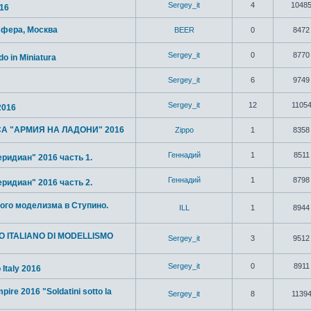
Sergey_it
4
1048
016
Сфера, Москва
BEER
0
8472
Sergey_it
0
8770
o in Miniatura
Sergey_it
6
9749
Sergey_it
12
1105
 2016
А "АРМИЯ НА ЛАДОНИ" 2016
Zippo
1
8358
Геннадий
1
8511
ридиан" 2016 часть 1.
Геннадий
1
8798
ридиан" 2016 часть 2.
ого моделизма в Ступино.
ILL
1
8944
O ITALIANO DI MODELLISMO
Sergey_it
3
9512
Sergey_it
0
8911
Italy 2016
pire 2016 "Soldatini sotto la
Sergey_it
8
1139