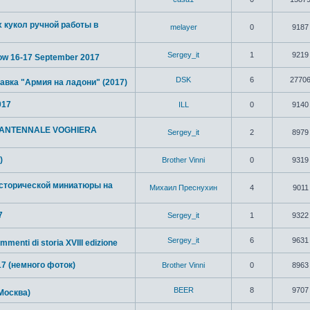
 кукол ручной работы в
melayer
0
9187
Sergey_it
1
9219
ow 16-17 September 2017
DSK
6
2770
авка "Армия на ладони" (2017)
017
ILL
0
9140
ANTENNALE VOGHIERA
Sergey_it
2
8979
)
Brother Vinni
0
9319
сторической миниатюры на
Михаил Преснухин
4
9011
7
Sergey_it
1
9322
Sergey_it
6
9631
menti di storia XVIII edizione
7 (немного фоток)
Brother Vinni
0
8963
BEER
8
9707
Москва)