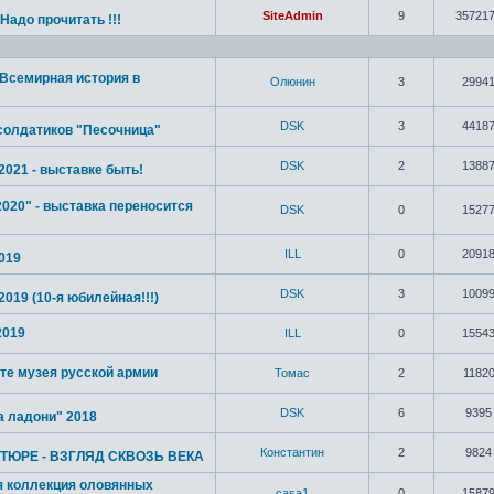
SiteAdmin
9
35721
! Надо прочитать !!!
"Всемирная история в
Олюнин
3
2994
DSK
3
4418
солдатиков "Песочница"
DSK
2
1388
2021 - выставке быть!
2020" - выставка переносится
DSK
0
1527
ILL
0
2091
019
DSK
3
1009
019 (10-я юбилейная!!!)
2019
ILL
0
1554
те музея русской армии
Томас
2
1182
DSK
6
9395
а ладони" 2018
Константин
2
9824
ТЮРЕ - ВЗГЛЯД СКВОЗЬ ВЕКА
я коллекция оловянных
casa1
0
1587