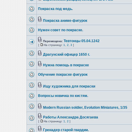
Покраска под медь.
Покраска аниме-фигурок
Нужен совет по покраске.
Тевтонцы 05.04.1242
Перемещена:
[
На страницу:
1
,
2
,
3
]
Драгунский офицер 1650 г.
Нужна помощь в покраске
Обучение покраске фигурок
Ищу художника для покраски
Вопросы новичка по кистям.
Modern Russian soldier, Evolution Miniatures, 1/35
Работы Александра Досягаева
[
На страницу:
1
,
2
]
Гренадер старой гвардии.