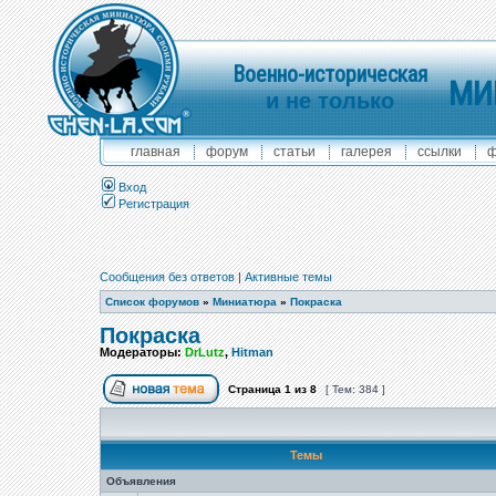
Военно-историческая
МИ
и не только
главная
форум
статьи
галерея
ссылки
ф
Вход
Регистрация
Сообщения без ответов
|
Активные темы
Список форумов
»
Миниатюра
»
Покраска
Покраска
Модераторы:
DrLutz
,
Hitman
Страница
1
из
8
[ Тем: 384 ]
Темы
Объявления