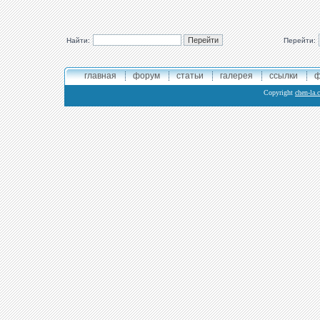
Найти:
Перейти:
главная
форум
статьи
галерея
ссылки
ф
Copyright
chen-la.