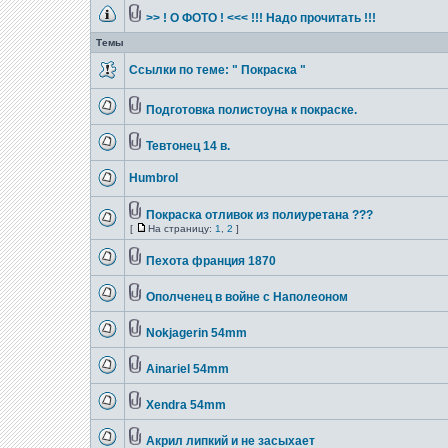
>> ! О ФОТО ! <<< !!! Надо прочитать !!!
Темы
Ссылки по теме: " Покраска "
Подготовка полистоуна к покраске.
Тевтонец 14 в.
Humbrol
Покраска отливок из полиуретана ???
[
На страницу:
1
,
2
]
Пехота франция 1870
Ополченец в войне с Наполеоном
Nokjagerin 54mm
Ainariel 54mm
Xendra 54mm
Акрил липкий и не засыхает