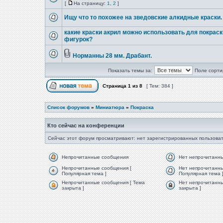
[
На страницу:
1
,
2
]
Ищу что то похожее на зведовские алкидные краски.
какие краски акрил можно использовать для покраск
фигурок?
Норманны 28 мм. Драбант.
Показать темы за:
Поле сорти
Страница
1
из
8
[ Тем: 384 ]
Список форумов
»
Миниатюра
»
Покраска
Кто сейчас на конференции
Сейчас этот форум просматривают: нет зарегистрированных пользоват
Непрочитанные сообщения
Нет непрочитанн
Непрочитанные сообщения [
Нет непрочитанны
Популярная тема ]
Популярная тема 
Непрочитанные сообщения [ Тема
Нет непрочитанны
закрыта ]
закрыта ]