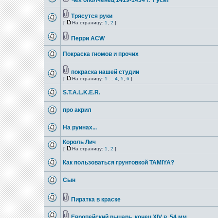
Чех ополченец 1419-1434 г."Гусит"
Трясутся руки
[
На страницу:
1
,
2
]
Перри ACW
Покраска гномов и прочих
покраска нашей студии
[
На страницу:
1
...
4
,
5
,
6
]
S.T.A.L.K.E.R.
про акрил
На руинах...
Король Лич
[
На страницу:
1
,
2
]
Как пользоваться грунтовкой TAMIYA?
Сын
Пиратка в краске
Европейский рыцарь, конец XIV в. 54 мм