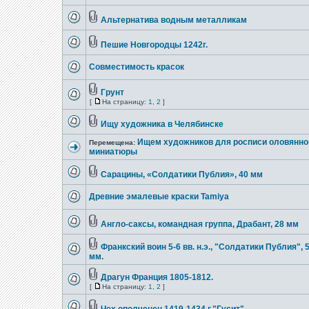
Альтернатива водным металликам
Пешие Новгородцы 1242г.
Совместимость красок
Грунт
[
На страницу:
1
,
2
]
Ищу художника в Челябинске
Ищем художников для росписи оловянно
Перемещена:
миниатюры
Сарацины, «Солдатики Публия», 40 мм
Древние эмалевые краски Tamiya
Англо-саксы, командная группа, Драбант, 28 мм
Франкский воин 5-6 вв. н.э., "Солдатики Публия", 
мм.
Драгун Франция 1805-1812.
[
На страницу:
1
,
2
]