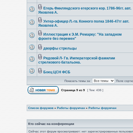
Егерь Финляндского егерского кор. 1786-96гг. авт.
Яковлев А.
Унтер-офицер Л.-гв. Конного полка 1846-47гг авт.
Яковлев А.
Иллюстрация к Э.М. Ремарку: "На западном
фронте без перемен"
дворфы стрельцы
Рядовой Л- Гв. Императорской фамилии
стрелкового батальона.
Боец ЦСН ФСБ
Показать темы за:
Поле сорти
Страница
9
из
9
[ Тем: 436 ]
Список форумов
»
Работы форумчан
»
Работы форумчан
Кто сейчас на конференции
Сейчас этот форум просматривают: нет зарегистрированных пользоват