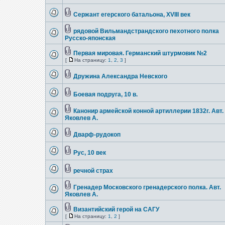
Сержант егерского батальона, XVIII век
рядовой Вильмандстрандского пехотного полка
Русско-японская
Первая мировая. Германский штурмовик №2
[
На страницу:
1
,
2
,
3
]
Дружина Александра Невского
Боевая подруга, 10 в.
Канонир армейской конной артиллерии 1832г. Авт.
Яковлев А.
Дварф-рудокоп
Рус, 10 век
речной страх
Гренадер Московского гренадерского полка. Авт.
Яковлев А.
Византийский герой на САГУ
[
На страницу:
1
,
2
]