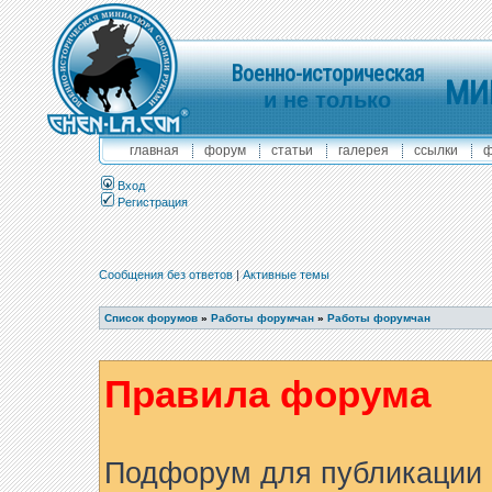
Военно-историческая
МИ
и не только
главная
форум
статьи
галерея
ссылки
ф
Вход
Регистрация
Сообщения без ответов
|
Активные темы
Список форумов
»
Работы форумчан
»
Работы форумчан
Правила форума
Подфорум для публикации 