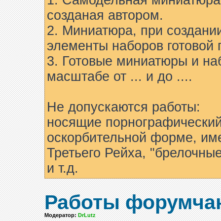
1. Самодельная миниатюра 
созданая автором.
2. Миниатюра, при создани
элементы наборов готовой 
3. Готовые миниатюры и на
масштабе от ... и до ....
Не допускаются работы:
носящие порнографический
оскорбительной форме, им
Третьего Рейха, "брелочны
и т.д.
Работы форумча
Модератор:
DrLutz