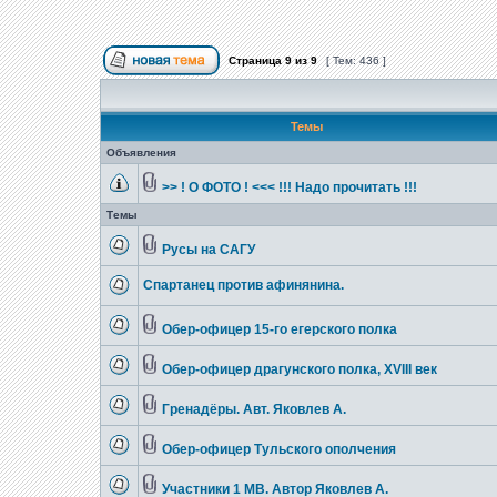
Страница
9
из
9
[ Тем: 436 ]
Темы
Объявления
>> ! О ФОТО ! <<< !!! Надо прочитать !!!
Темы
Русы на САГУ
Спартанец против афинянина.
Обер-офицер 15-го егерского полка
Обер-офицер драгунского полка, XVIII век
Гренадёры. Авт. Яковлев А.
Обер-офицер Тульского ополчения
Участники 1 МВ. Автор Яковлев А.