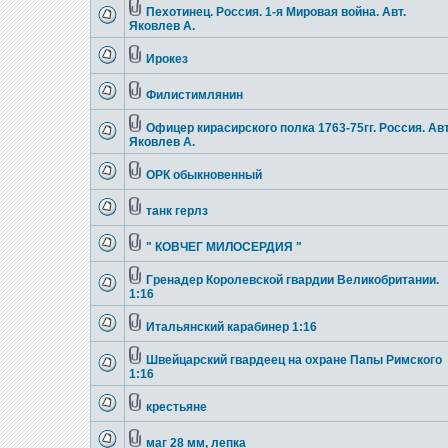
Пехотинец. Россия. 1-я Мировая война. Авт.
Яковлев А.
Ирокез
Филистимлянин
Офицер кирасирского полка 1763-75гг. Россия. Авт
Яковлев А.
ОРК обыкновенный
танк герлз
" КОВЧЕГ МИЛОСЕРДИЯ "
Гренадер Королевской гвардии Великобритании.
1:16
Итальянский карабинер 1:16
Швейцарский гвардеец на охране Папы Римского
1:16
крестьяне
маг 28 мм, лепка