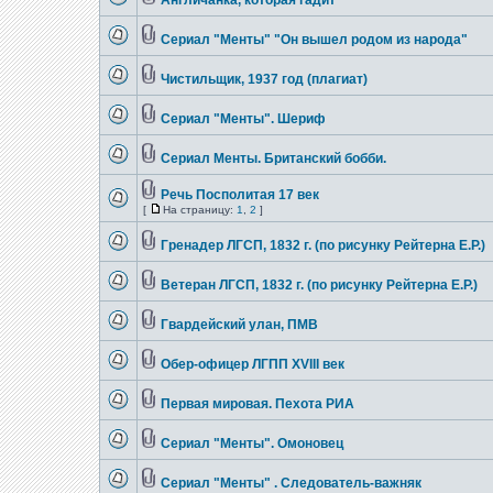
Англичанка, которая гадит
Сериал "Менты" "Он вышел родом из народа"
Чистильщик, 1937 год (плагиат)
Сериал "Менты". Шериф
Сериал Менты. Британский бобби.
Речь Посполитая 17 век
[
На страницу:
1
,
2
]
Гренадер ЛГСП, 1832 г. (по рисунку Рейтерна Е.Р.)
Ветеран ЛГСП, 1832 г. (по рисунку Рейтерна Е.Р.)
Гвардейский улан, ПМВ
Обер-офицер ЛГПП ХVIII век
Первая мировая. Пехота РИА
Сериал "Менты". Омоновец
Сериал "Менты" . Следователь-важняк