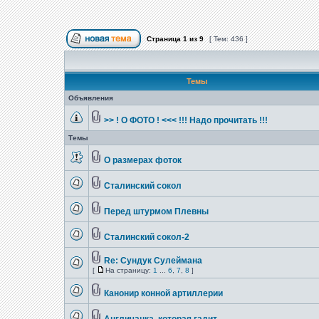
Страница
1
из
9
[ Тем: 436 ]
Темы
Объявления
>> ! О ФОТО ! <<< !!! Надо прочитать !!!
Темы
О размерах фоток
Сталинский сокол
Перед штурмом Плевны
Сталинский сокол-2
Re: Сундук Сулеймана
[
На страницу:
1
...
6
,
7
,
8
]
Канонир конной артиллерии