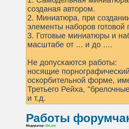
1. Самодельная миниатюра 
созданая автором.
2. Миниатюра, при создани
элементы наборов готовой 
3. Готовые миниатюры и на
масштабе от ... и до ....
Не допускаются работы:
носящие порнографический
оскорбительной форме, им
Третьего Рейха, "брелочны
и т.д.
Работы форумча
Модератор:
DrLutz