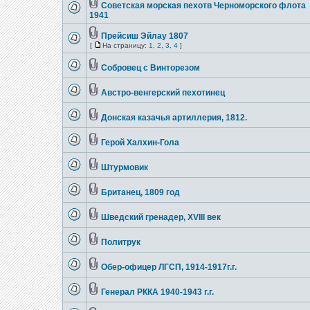
Советская морская пехотв Черноморского флота
1941
Прейсиш Эйлау 1807
[
На страницу:
1
,
2
,
3
,
4
]
Собровец с Винторезом
Австро-венгерский пехотинец
Донская казачья артиллерия, 1812.
Герой Халхин-Гола
Штурмовик
Британец, 1809 год
Шведский гренадер, XVIII век
Политрук
Обер-офицер ЛГСП, 1914-1917г.г.
Генерал РККА 1940-1943 г.г.