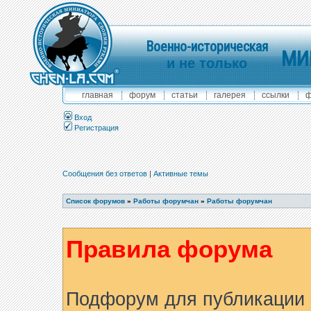
Военно-историческая
МИ
и не только
главная
форум
статьи
галерея
ссылки
ф
Вход
Регистрация
Сообщения без ответов
|
Активные темы
Список форумов
»
Работы форумчан
»
Работы форумчан
Правила форума
Подфорум для публикации 