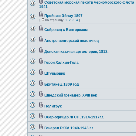
Советская морская пехотв Черноморского флота
1941
Прейсиш Эйлау 1807
[
На страницу:
1
,
2
,
3
,
4
]
Собровец с Винторезом
Австро-венгерский пехотинец
Донская казачья артиллерия, 1812.
Герой Халхин-Гола
Штурмовик
Британец, 1809 год
Шведский гренадер, XVIII век
Политрук
Обер-офицер ЛГСП, 1914-1917г.г.
Генерал РККА 1940-1943 г.г.