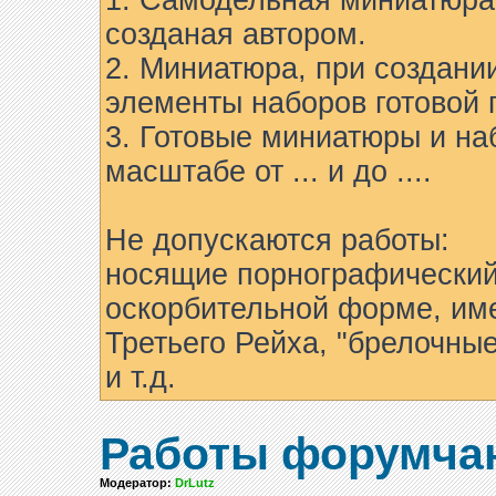
1. Самодельная миниатюра 
созданая автором.
2. Миниатюра, при создани
элементы наборов готовой 
3. Готовые миниатюры и на
масштабе от ... и до ....
Не допускаются работы:
носящие порнографический
оскорбительной форме, им
Третьего Рейха, "брелочны
и т.д.
Работы форумча
Модератор:
DrLutz