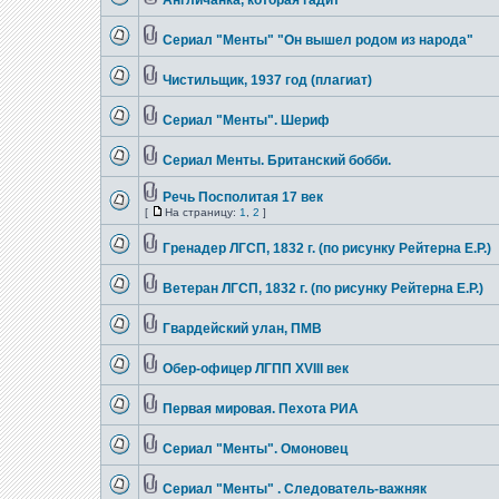
Англичанка, которая гадит
Сериал "Менты" "Он вышел родом из народа"
Чистильщик, 1937 год (плагиат)
Сериал "Менты". Шериф
Сериал Менты. Британский бобби.
Речь Посполитая 17 век
[
На страницу:
1
,
2
]
Гренадер ЛГСП, 1832 г. (по рисунку Рейтерна Е.Р.)
Ветеран ЛГСП, 1832 г. (по рисунку Рейтерна Е.Р.)
Гвардейский улан, ПМВ
Обер-офицер ЛГПП ХVIII век
Первая мировая. Пехота РИА
Сериал "Менты". Омоновец
Сериал "Менты" . Следователь-важняк