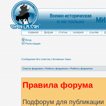
Военно-историческая
МИ
и не только
главная
форум
статьи
галерея
ссылки
ф
Вход
Регистрация
Сообщения без ответов
|
Активные темы
Список форумов
»
Работы форумчан
»
Работы форумчан
Правила форума
Подфорум для публикации 