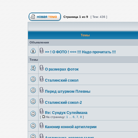
Страница
1
из
9
[ Тем: 436 ]
Темы
Объявления
>> ! О ФОТО ! <<< !!! Надо прочитать !!!
Темы
О размерах фоток
Сталинский сокол
Перед штурмом Плевны
Сталинский сокол-2
Re: Сундук Сулеймана
[
На страницу:
1
...
6
,
7
,
8
]
Канонир конной артиллерии