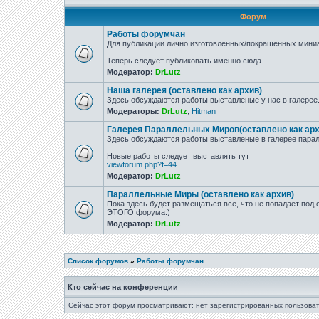
Форум
Работы форумчан
Для публикации лично изготовленных/покрашенных миниа
Теперь следует публиковать именно сюда.
Модератор:
DrLutz
Наша галерея (оставлено как архив)
Здесь обсуждаются работы выставленые у нас в галерее
Модераторы:
DrLutz
,
Hitman
Галерея Параллельных Миров(оставлено как арх
Здесь обсуждаются работы выставленые в галерее парал
Новые работы следует выставлять тут
viewforum.php?f=44
Модератор:
DrLutz
Параллельные Миры (оставлено как архив)
Пока здесь будет размещаться все, что не попадает под
ЭТОГО форума.)
Модератор:
DrLutz
Список форумов
»
Работы форумчан
Кто сейчас на конференции
Сейчас этот форум просматривают: нет зарегистрированных пользоват