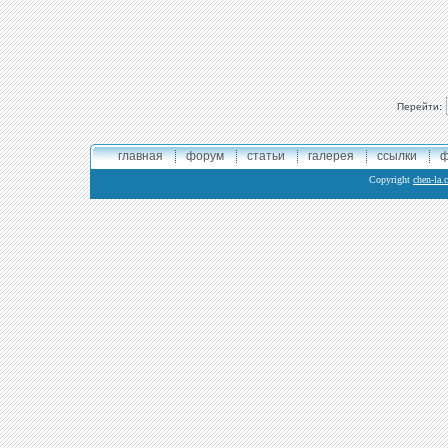
Перейти:
главная
форум
статьи
галерея
ссылки
ф
Copyright
chen-la.