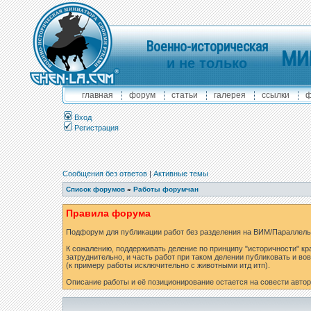
Военно-историческая
МИ
и не только
главная
форум
статьи
галерея
ссылки
ф
Вход
Регистрация
Сообщения без ответов
|
Активные темы
Список форумов
»
Работы форумчан
Правила форума
Подфорум для публикации работ без разделения на ВИМ/Параллель
К сожалению, поддерживать деление по принципу "историчности" кр
затруднительно, и часть работ при таком делении публиковать и вов
(к примеру работы исключительно с животными итд итп).
Описание работы и её позиционирование остается на совести автор